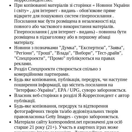
При копіюванні матеріалів зі сторінки « Новини України
і світу» , для інтернет - видань - обов'язкове пряме
відкрите для пошукових систем гіперпосилання .
Посилання має бути розміщена в незалежності від
повного або часткового використання матеріалів.
Гіперпосилання ( для інтернет - видань) - повинна бути
розміщена в підзаголовку або в першому абзаці
матеріалу.
Новини з позначками "Думка", "Експертиза", "Заява",
"Регіони", "Гроші", "Влада", "Вибори", "Тест-драйв",
"Спецпроекти", "Промо" публікуються на правах
реклами.
Розділ Спецпроекти створюється спільно з
комерційними партнерами.
Будь яке копіювання, публікація, передрук, чи наступне
поширення інформації, що містить посилання на
"Інтерфакс-Україна", EPA / UPG, суворо забороняється.
Власник веб-сторінки в розділі Я-Корреспондент є автор
публікації.
Будь-яке копіювання, передрук та відтворення
фотографічних творів та/або аудіовізуальних творів
правовласника Getty Images - суворо забороняється.
Матеріали сайту korrespondent.net призначені для осіб
старше 21 року (21+). Участь в азартних іграх може