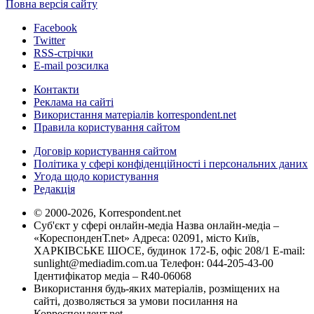
Повна версія сайту
Facebook
Twitter
RSS-стрічки
E-mail розсилка
Контакти
Реклама на сайті
Використання матеріалів korrespondent.net
Правила користування сайтом
Договір користування сайтом
Політика у сфері конфіденційності і персональних даних
Угода щодо користування
Редакція
© 2000-2026, Korrespondent.net
Суб'єкт у сфері онлайн-медіа Назва онлайн-медіа –
«КореспонденТ.net» Адреса: 02091, місто Київ,
ХАРКІВСЬКЕ ШОСЕ, будинок 172-Б, офіс 208/1 E-mail:
sunlight@mediadim.com.ua
Телефон: 044-205-43-00
Ідентифікатор медіа – R40-06068
Використання будь-яких матеріалів, розміщених на
сайті, дозволяється за умови посилання на
Корреспондент.net.