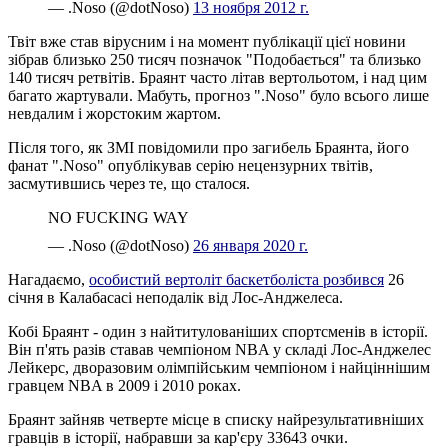
— .Noso (@dotNoso)
13 ноября 2012 г.
Твіт вже став вірусним і на момент публікації цієї новини
зібрав близько 250 тисяч позначок "Подобається" та близько
140 тисяч ретвітів. Браянт часто літав вертольотом, і над цим
багато жартували. Мабуть, прогноз ".Noso" було всього лише
невдалим і жорстоким жартом.
Після того, як ЗМІ повідомили про загибель Браянта, його
фанат ".Noso" опублікував серію нецензурних твітів,
засмутившись через те, що сталося.
NO FUCKING WAY
— .Noso (@dotNoso)
26 января 2020 г.
Нагадаємо,
особистий вертоліт баскетболіста розбився
26
січня в Калабасасі неподалік від Лос-Анджелеса.
Кобі Браянт - один з найтитулованіших спортсменів в історії.
Він п'ять разів ставав чемпіоном NBA у складі Лос-Анджелес
Лейкерс, дворазовим олімпійським чемпіоном і найціннішим
гравцем NBA в 2009 і 2010 роках.
Браянт зайняв четверте місце в списку найрезультативніших
гравців в історії, набравши за кар'єру 33643 очки.