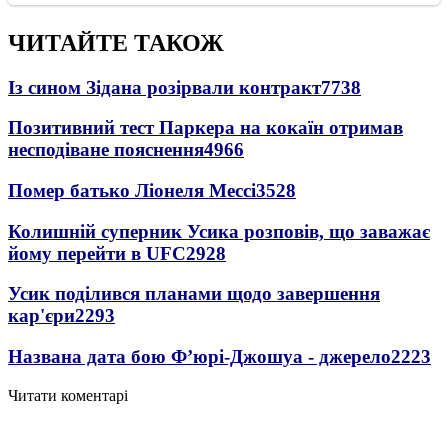
ЧИТАЙТЕ ТАКОЖ
Із сином Зідана розірвали контракт
7738
Позитивний тест Паркера на кокаїн отримав
несподіване пояснення
4966
Помер батько Ліонеля Мессі
3528
Колишній суперник Усика розповів, що заважає
йому перейти в UFC
2928
Усик поділився планами щодо завершення
кар'єри
2293
Названа дата бою Ф’юрі-Джошуа - джерело
2223
Читати коментарі