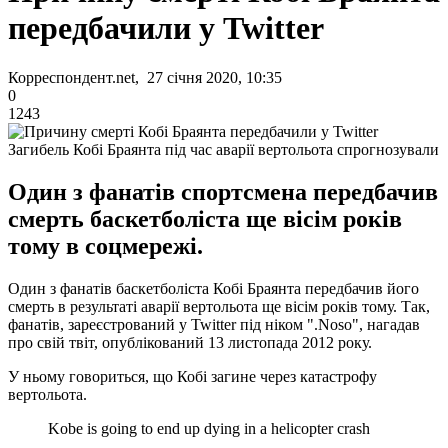
передбачили у Twitter
Корреспондент.net, 27 січня 2020, 10:35
0
1243
Загибель Кобі Браянта під час аварії вертольота спрогнозували
Один з фанатів спортсмена передбачив
смерть баскетболіста ще вісім років
тому в соцмережі.
Один з фанатів баскетболіста Кобі Браянта передбачив його
смерть в результаті аварії вертольота ще вісім років тому. Так,
фанатів, зареєстрований у Twitter під ніком ".Noso", нагадав
про свій твіт, опублікований 13 листопада 2012 року.
У ньому говориться, що Кобі загине через катастрофу
вертольота.
Kobe is going to end up dying in a helicopter crash