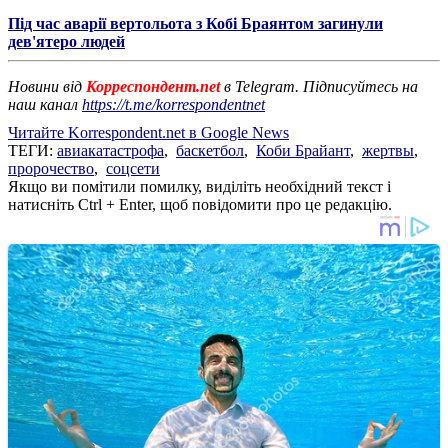
Під час аварії вертольота з Кобі Браянтом загинули
дев'ятеро людей
Новини від
Корреспондент.net
в Telegram. Підписуйтесь на
наш канал
https://t.me/korrespondentnet
Читайте Korrespondent.net в Google News
ТЕГИ:
авиакатастрофа
,
баскетбол
,
Коби Брайант
,
жертвы
,
пророчество
,
соцсети
Якщо ви помітили помилку, виділіть необхідний текст і
натисніть Ctrl + Enter, щоб повідомити про це редакцію.