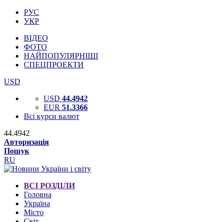
РУС
УКР
ВІДЕО
ФОТО
НАЙПОПУЛЯРНІШІ
СПЕЦПРОЕКТИ
USD
USD
44.4942
EUR
51.3366
Всі курси валют
44.4942
Авторизація
Пошук
RU
ВСІ РОЗДІЛИ
Головна
Україна
Місто
Світ