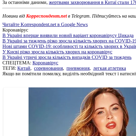
За останніми даними,
жертвами захворювання в Китаї стали 170
Новини від
Корреспондент.net
в Telegram. Підписуйтесь на на
Читайте Korrespondent.net в Google News
Коронавірус
В Україні вперше виявили новий варіант коронавірусу Цикада
В Україні за тиждень різко зросла кількість хворих на COVID-1
Нові штами COVID-19: особливості та кількість хворих в Украї
У Києві різко зросла кількість хворих на коронавірус
В Україні утричі зросла кількість випадків COVID за тиждень
СПЕЦТЕМА:
Коронавірус
ТЕГИ:
Китай
,
соревнования
,
пневмония
,
легкая атлетика
Якщо ви помітили помилку, виділіть необхідний текст і натисніт