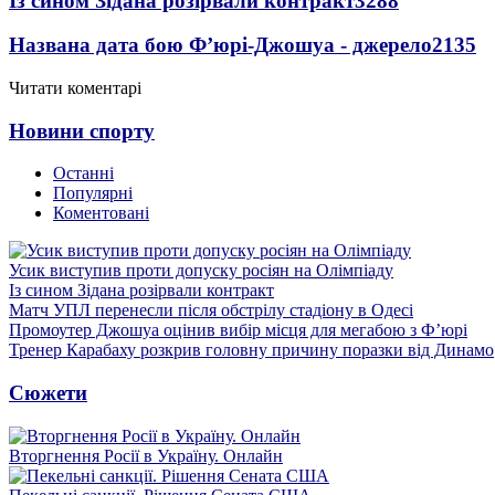
Із сином Зідана розірвали контракт
3288
Названа дата бою Ф’юрі-Джошуа - джерело
2135
Читати коментарі
Новини спорту
Останні
Популярні
Коментовані
Усик виступив проти допуску росіян на Олімпіаду
Із сином Зідана розірвали контракт
Матч УПЛ перенесли після обстрілу стадіону в Одесі
Промоутер Джошуа оцінив вибір місця для мегабою з Ф’юрі
Тренер Карабаху розкрив головну причину поразки від Динамо
Сюжети
Вторгнення Росії в Україну. Онлайн