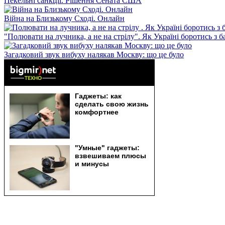
Пекельні санкції. Рішення Сената США
Війна на Близькому Сході. Онлайн
"Полювати на лучника, а не на стрілу". Як Україні боротись з 
Загадковий звук вибуху налякав Москву: що це було