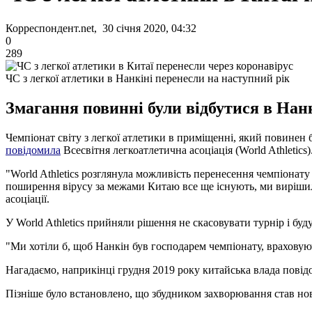
Корреспондент.net, 30 січня 2020, 04:32
0
289
ЧС з легкої атлетики в Нанкіні перенесли на наступний рік
Змагання повинні були відбутися в Нанкі
Чемпіонат світу з легкої атлетики в приміщенні, який повинен 
повідомила
Всесвітня легкоатлетична асоціація (World Athletics)
"World Athletics розглянула можливість перенесення чемпіонату
поширення вірусу за межами Китаю все ще існують, ми вирішили
асоціації.
У World Athletics прийняли рішення не скасовувати турнір і бу
"Ми хотіли б, щоб Нанкін був господарем чемпіонату, враховуюч
Нагадаємо, наприкінці грудня 2019 року китайська влада повід
Пізніше було встановлено, що збудником захворювання став но