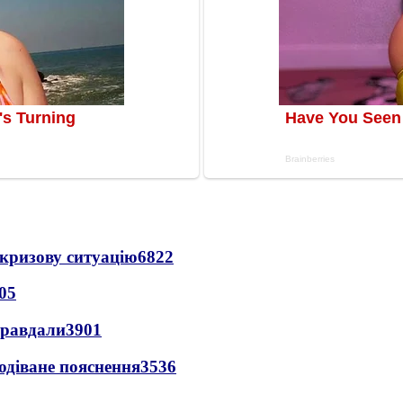
кризову ситуацію
6822
05
правдали
3901
одіване пояснення
3536