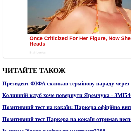
ЧИТАЙТЕ ТАКОЖ
Президент ФІФА скликав термінову нараду через 
Колишній клуб хоче повернути Яремчука - ЗМІ
54
Позитивний тест на кокаїн: Паркера офіційно ви
Позитивний тест Паркера на кокаїн отримав несп