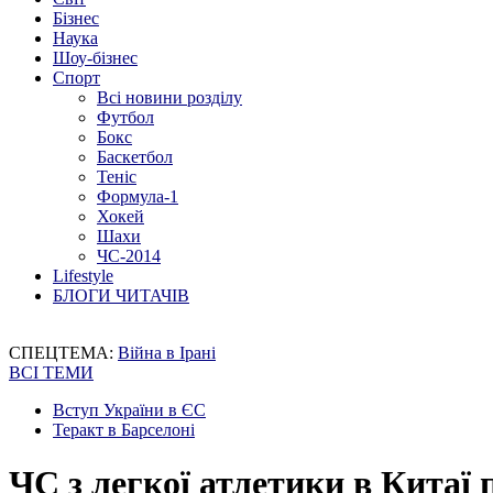
Бізнес
Наука
Шоу-бізнес
Спорт
Всі новини розділу
Футбол
Бокс
Баскетбол
Теніс
Формула-1
Хокей
Шахи
ЧС-2014
Lifestyle
БЛОГИ ЧИТАЧІВ
СПЕЦТЕМА:
Війна в Ірані
ВСІ ТЕМИ
Вступ України в ЄС
Теракт в Барселоні
ЧС з легкої атлетики в Китаї 