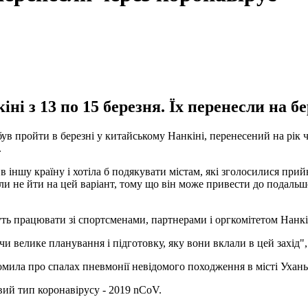
ні з 13 по 15 березня. Їх перенесли на б
був пройти в березні у китайському Нанкіні, перенесений на рік 
.
 в іншу країну і хотіла б подякувати містам, які зголосилися п
 не йти на цей варіант, тому що він може привести до подальшог
дуть працювати зі спортсменами, партнерами і оргкомітетом Нанкі
и велике планування і підготовку, яку вони вклали в цей захід",
омила про спалах пневмонії невідомого походження в місті Ухань
вий тип коронавірусу - 2019 nCoV.