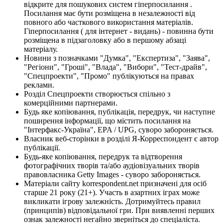
відкрите для пошукових систем гіперпосилання .
Посилання має бути розміщена в незалежності від
повного або часткового використання матеріалів.
Гіперпосилання ( для інтернет - видань) - повинна бути
розміщена в підзаголовку або в першому абзаці
матеріалу.
Новини з позначками "Думка", "Експертиза", "Заява",
"Регіони", "Гроші", "Влада", "Вибори", "Тест-драйв",
"Спецпроекти", "Промо" публікуються на правах
реклами.
Розділ Спецпроекти створюється спільно з
комерційними партнерами.
Будь яке копіювання, публікація, передрук, чи наступне
поширення інформації, що містить посилання на
"Інтерфакс-Україна", EPA / UPG, суворо забороняється.
Власник веб-сторінки в розділі Я-Корреспондент є автор
публікації.
Будь-яке копіювання, передрук та відтворення
фотографічних творів та/або аудіовізуальних творів
правовласника Getty Images - суворо забороняється.
Матеріали сайту korrespondent.net призначені для осіб
старше 21 року (21+). Участь в азартних іграх може
викликати ігрову залежність. Дотримуйтесь правил
(принципів) відповідальної гри. При виявленні перших
ознак залежності негайно зверніться до спеціаліста.