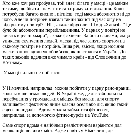
Хто вже хоч раз пробував, той знає: бігати у масці - це майже
те саме, що бігати і намагатися затримувати дихання. Коли
потребуєш багато кисню і пітнієш, тоді маска абсолютно ні до
чого. Але чи потрібен взагалі такий захист під час бігу на
відкритому повітрі? "Ні", - каже вірусолог Шмідт-Ханазіт. "Це
було би абсолютним перебільшенням. У парках у повітрі не
висять вірусні хмари", - каже фахівець. За його словами, якщо
уникаєш скупчення людей, маска під час занять спортом на
свіжому повітрі не потрібна. Інша річ, звісно, якщо носіння
маски запровадили як обов’язок, як це сталося в Україні. До
таких заходів вдалися вже чимало країн - від Словаччини до
В’єтнаму.
У масці сильно не побігаєш
У Німеччині, наприклад, можна побігати у парку рано-вранці,
коли там ще немає людей. В Україні же, де діє заборона на
перебування у громадських місцях без маски, для спорту
залишається фактично лише власна оселя або ліс, якщо такий
є десь неподалік. Вдома можна займатися фітнесом,
наприклад, за допомогою фітнес-курсів на YouTube.
Саме спорт вдома є найбільш реалістичним варіантом для
мешканців великих міст. Адже навіть у Німеччині, де