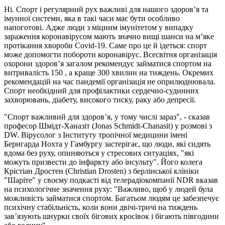
Ні. Спорт і регулярний рух важливі для нашого здоров’я та
імунної системи, яка в такі часи має бути особливо
напоготові. Адже люди з міцним імунітетом у випадку
зараження коронавірусом мають значно вищі шанси на м’яке
протікання хвороби Covid-19. Саме про це й ідеться: спорт
може допомогти побороти коронавірус. Всесвітня організація
охорони здоров’я загалом рекомендує займатися спортом на
витривалість 150 , а краще 300 хвилин на тиждень. Окремих
рекомендацій на час пандемії організація не оприлюднювала.
Спорт необхідний для профілактики сердечно-судинних
захворювань, діабету, високого тиску, раку або депресії.
"Спорт важливий для здоров’я, у тому числі зараз", - сказав
професор Шмідт-Ханазіт (Jonas Schmidt-Chanasit) у розмові з
DW. Вірусолог з Інституту тропічної медицини імені
Бернгарда Нохта у Гамбургу застерігає, що люди, які сидять
вдома без руху, опиняються у стресових ситуаціях, "які
можуть призвести до інфаркту або інсульту". Його колега
Крістіан Дростен (Christian Drosten) з берлінської клініки
"Шаріте" у своєму подкасті від телерадіокомпанії NDR вказав
на психологічне значення руху: "Важливо, щоб у людей була
можливість займатися спортом. Багатьом людям це забезпечує
психічну стабільність, коли вони двічі-тричі на тиждень
зав’язують шнурки своїх бігових кросівок і бігають півгодини