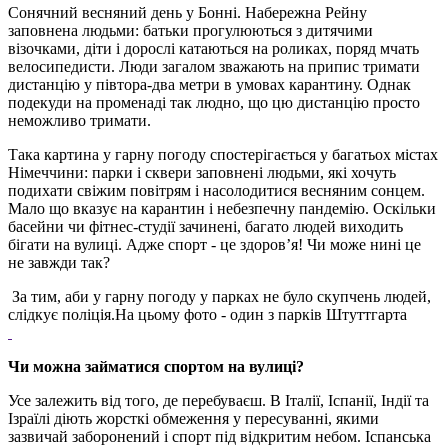
Сонячний весняний день у Бонні. Набережна Рейну
заповнена людьми: батьки прогулюються з дитячими
візочками, діти і дорослі катаються на роликах, поряд мчать
велосипедисти. Люди загалом зважають на припис тримати
дистанцію у півтора-два метри в умовах карантину. Однак
подекуди на променаді так людно, що цю дистанцію просто
неможливо тримати.
Така картина у гарну погоду спостерігається у багатьох містах
Німеччини: парки і сквери заповнені людьми, які хочуть
подихати свіжим повітрям і насолодитися весняним сонцем.
Мало що вказує на карантин і небезпечну пандемію. Оскільки
басейни чи фітнес-студії зачинені, багато людей виходить
бігати на вулиці. Адже спорт - це здоров’я! Чи може нині це
не завжди так?
За тим, аби у гарну погоду у парках не було скупчень людей,
слідкує поліція.На цьому фото - один з парків Штуттгарта
Чи можна займатися спортом на вулиці?
Усе залежить від того, де перебуваєш. В Італії, Іспанії, Індії та
Ізраїлі діють жорсткі обмеження у пересуванні, якими
зазвичай заборонений і спорт під відкритим небом. Іспанська