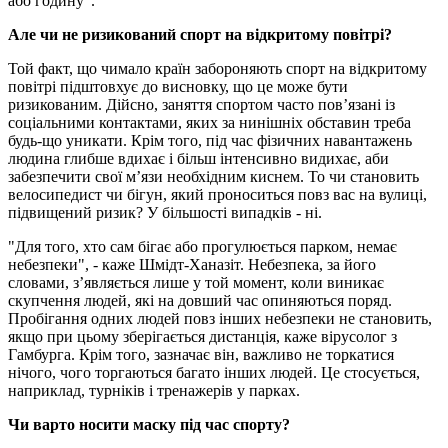
або годину".
Але чи не ризикований спорт на відкритому повітрі?
Той факт, що чимало країн забороняють спорт на відкритому
повітрі підштовхує до висновку, що це може бути
ризикованим. Дійсно, заняття спортом часто пов’язані із
соціальними контактами, яких за нинішніх обставин треба
будь-що уникати. Крім того, під час фізичних навантажень
людина глибше вдихає і більш інтенсивно видихає, аби
забезпечити свої м’язи необхідним киснем. То чи становить
велосипедист чи бігун, який проноситься повз вас на вулиці,
підвищений ризик? У більшості випадків - ні.
"Для того, хто сам бігає або прогулюється парком, немає
небезпеки", - каже Шмідт-Ханазіт. Небезпека, за його
словами, з’являється лише у той момент, коли виникає
скупчення людей, які на довший час опиняються поряд.
Пробігання одних людей повз інших небезпеки не становить,
якщо при цьому зберігається дистанція, каже вірусолог з
Гамбурга. Крім того, зазначає він, важливо не торкатися
нічого, чого торгаються багато інших людей. Це стосується,
наприклад, турніків і тренажерів у парках.
Чи варто носити маску під час спорту?