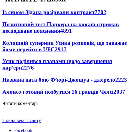
Із сином Зідана розірвали контракт
7702
Позитивний тест Паркера на кокаїн отримав
несподіване пояснення
4891
Колишній суперник Усика розповів, що заважає
йому перейти в UFC
2917
Усик поділився планами щодо завершення
кар'єри
2276
Названа дата бою Ф’юрі-Джошуа - джерело
2223
Алонсо готовий позбутися 16 гравців Челсі
2037
Читати коментарі
Повна версія сайту
Facebook