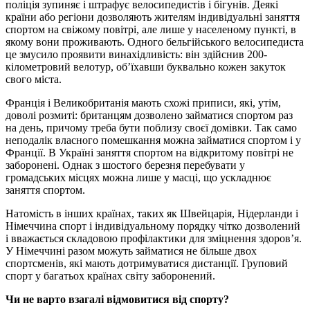
поліція зупиняє і штрафує велосипедистів і бігунів. Деякі
країни або регіони дозволяють жителям індивідуальні заняття
спортом на свіжому повітрі, але лише у населеному пункті, в
якому вони проживають. Одного бельгійського велосипедиста
це змусило проявити винахідливість: він здійснив 200-
кілометровий велотур, об’їхавши буквально кожен закуток
свого міста.
Франція і Великобританія мають схожі приписи, які, утім,
доволі розмиті: британцям дозволено займатися спортом раз
на день, причому треба бути поблизу своєї домівки. Так само
неподалік власного помешкання можна займатися спортом і у
Франції. В Україні заняття спортом на відкритому повітрі не
заборонені. Однак з шостого березня перебувати у
громадських місцях можна лише у масці, що ускладнює
заняття спортом.
Натомість в інших країнах, таких як Швейцарія, Нідерланди і
Німеччина спорт і індивідуальному порядку чітко дозволений
і вважається складовою профілактики для зміцнення здоров’я.
У Німеччині разом можуть займатися не більше двох
спортсменів, які мають дотримуватися дистанції. Груповий
спорт у багатьох країнах світу заборонений.
Чи не варто взагалі відмовитися від спорту?