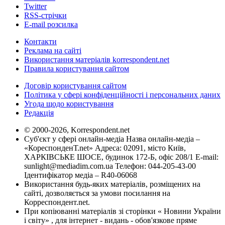
Twitter
RSS-стрічки
E-mail розсилка
Контакти
Реклама на сайті
Використання матеріалів korrespondent.net
Правила користування сайтом
Договір користування сайтом
Політика у сфері конфіденційності і персональних даних
Угода щодо користування
Редакція
© 2000-2026, Korrespondent.net
Суб'єкт у сфері онлайн-медіа Назва онлайн-медіа –
«КореспонденТ.net» Адреса: 02091, місто Київ,
ХАРКІВСЬКЕ ШОСЕ, будинок 172-Б, офіс 208/1 E-mail:
sunlight@mediadim.com.ua
Телефон: 044-205-43-00
Ідентифікатор медіа – R40-06068
Використання будь-яких матеріалів, розміщених на
сайті, дозволяється за умови посилання на
Корреспондент.net.
При копіюванні матеріалів зі сторінки « Новини України
і світу» , для інтернет - видань - обов'язкове пряме