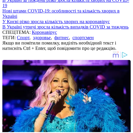
В Україні за тиждень різко зросла кількість хворих на COVID-
19
Нові штами COVID-19: особливості та кількість хворих в
Україні
У Києві різко зросла кількість хворих на коронавірус
В Україні утричі зросла кількість випадків COVID за тиждень
СПЕЦТЕМА:
Коронавірус
ТЕГИ:
Спорт
,
здоровье
,
фитнес
,
спортсмен
Якщо ви помітили помилку, виділіть необхідний текст і
натисніть Ctrl + Enter, щоб повідомити про це редакцію.