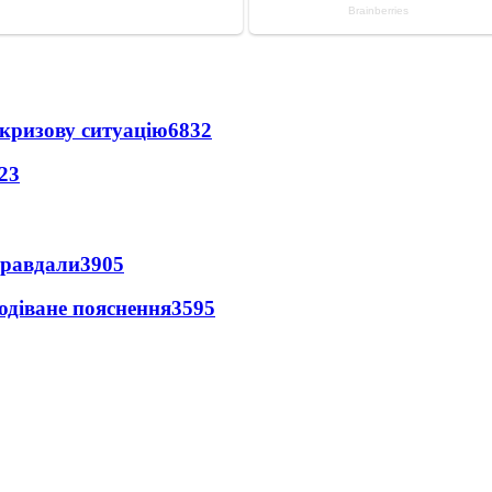
кризову ситуацію
6832
23
правдали
3905
одіване пояснення
3595