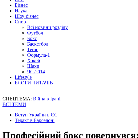
Бізнес
Наука
Шоу-бізнес
Спорт
Всі новини розділу
Футбол
Бокс
Баскетбол
Теніс
Формула-1
Хокей
Шахи
ЧС-2014
Lifestyle
БЛОГИ ЧИТАЧІВ
СПЕЦТЕМА:
Війна в Ірані
ВСІ ТЕМИ
Вступ України в ЄС
Теракт в Барселоні
Професійний бокс повернувся: