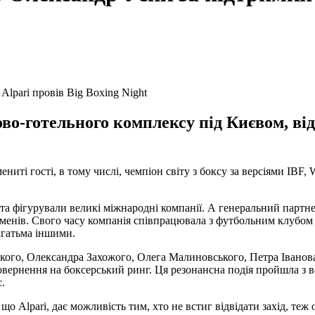
ково-готельного комплексу під Києвом, ві
ениті гості, в тому числі, чемпіон світу з боксу за версіями IB
ята фігурували великі міжнародні компанії. А генеральний партн
менів. Свого часу компанія співпрацювала з футбольним клубом 
агатьма іншими.
вского, Олександра Захожого, Олега Малиновського, Петра Івано
овернення на боксерський ринг. Ця резонансна подія пройшла з 
.
що Alpari, дає можливість тим, хто не встиг відвідати захід, те