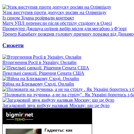
Усик виступив проти допуску росіян на Олімпіаду
Із сином Зідана розірвали контракт
Матч УПЛ перенесли після обстрілу стадіону в Одесі
Промоутер Джошуа оцінив вибір місця для мегабою з Ф’юрі
Тренер Карабаху розкрив головну причину поразки від Динамо
Сюжети
Вторгнення Росії в Україну. Онлайн
Пекельні санкції. Рішення Сената США
Війна на Близькому Сході. Онлайн
"Полювати на лучника, а не на стрілу". Як Україні боротись з 
Загадковий звук вибуху налякав Москву: що це було