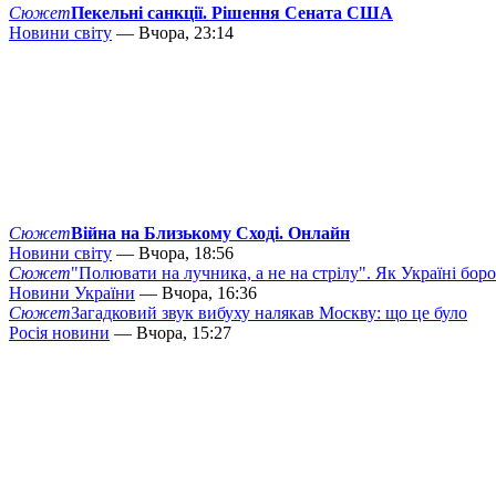
Сюжет
Пекельні санкції. Рішення Сената США
Новини світу
— Вчора, 23:14
Сюжет
Війна на Близькому Сході. Онлайн
Новини світу
— Вчора, 18:56
Сюжет
"Полювати на лучника, а не на стрілу". Як Україні бор
Новини України
— Вчора, 16:36
Сюжет
Загадковий звук вибуху налякав Москву: що це було
Росія новини
— Вчора, 15:27