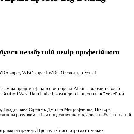
дбувся незабутній вечір професійного
F, WBA super, WBO super і WBC Олександр Усик і
ер - міжнародний фінансовий бренд Alpari - відомий своєю
«Зеніт» і West Ham United, командою Національної хокейної
ва, Владислава Сіренко, Дмитра Митрофанова, Віктора
великим розмахом і тільки щасливчикам вдалося побувати на ній
ж отримати презент. Про те, як його отримати можна