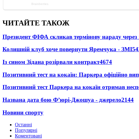
ЧИТАЙТЕ ТАКОЖ
Президент ФІФА скликав термінову нараду через 
Колишній клуб хоче повернути Яремчука - ЗМІ
54
Із сином Зідана розірвали контракт
4674
Позитивний тест на кокаїн: Паркера офіційно ви
Позитивний тест Паркера на кокаїн отримав несп
Названа дата бою Ф’юрі-Джошуа - джерело
2144
Новини спорту
Останні
Популярні
Коментовані