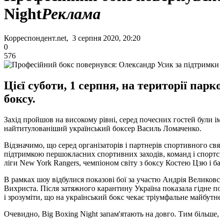
Night
Реклама
Корреспондент.net, 3 серпня 2020, 20:20
0
576
Цієї суботи, 1 серпня, на території пар
боксу.
Захід пройшов на високому рівні, серед почесних гостей були ім
найтитулованіший український боксер Василь Ломаченко.
Відзначимо, що серед організаторів і партнерів спортивного св
підтримкою першокласних спортивних заходів, команд і спортс
ліги New York Rangers, чемпіоном світу з боксу Костею Цзю і б
В рамках шоу відбулися показові бої за участю Андрія Велико
Вихриста. Після затяжного карантину Україна показала гідне п
і зрозуміти, що на український бокс чекає тріумфальне майбутнє
Очевидно, Big Boxing Night запам'ятають на довго. Тим більше, 