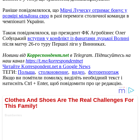
Раніше повідомлялося, що
Мірчі Луческу отримає бонус у
розмірі мільйона євро
в разі перемоги столичної команди в
чемпіонаті України.
Також повідомлялося, що президент ФК Агробізнес Олег
Собуцький
вступив у конфлікт із фанатами луцької Волині
після матчу 26-го туру Першої ліги у Винниках.
Новини від
Корреспондент.net
в Telegram. Підписуйтесь на
наш канал
https://t.me/korrespondentnet
Читайте Korrespondent.net в Google News
ТЕГИ:
Польша
,
столкновение
,
видео
,
фоторепортаж
Якщо ви помітили помилку, виділіть необхідний текст і
натисніть Ctrl + Enter, щоб повідомити про це редакцію.