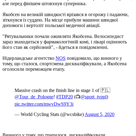
але перед фінішем штовхнув суперника.
Якобсен на великій швидкості врізався в огорожу і падаючи,
зіткнувся із суддею. На місце прибули машини швидкої
допомоги і вертоліт польської медичної авіації.
"Рятувальники почали оживляти Якобсена. Велосипедист
зараз знаходиться у фармакологічній комі, і лікарі оцінюють
його стан як серйозний", - йдеться в повідомленні.
Нідерландське агентство
NOS
повідомило, що винного у
тому, що сталося, спортсмена дискваліфікували, а Якобсена
оголосили переможцем етапу.
Massive crash on the finish line in stage 1 of 🇵🇱
@Tour_de_Pologne
!
#TDP20
(📺
@sport_tvppl
)
pic.twitter.com/mwvDwS9Y3i
— World Cycling Stats (@wcsbike)
August 5, 2020
Винного у тому, що трапилося, дискваліфікували.