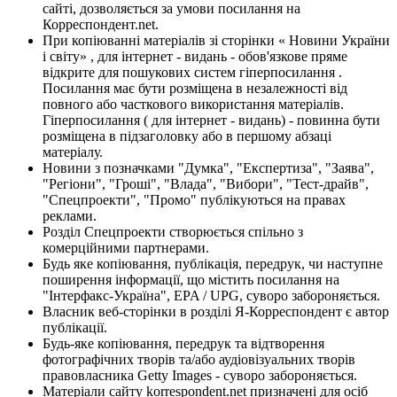
сайті, дозволяється за умови посилання на
Корреспондент.net.
При копіюванні матеріалів зі сторінки « Новини України
і світу» , для інтернет - видань - обов'язкове пряме
відкрите для пошукових систем гіперпосилання .
Посилання має бути розміщена в незалежності від
повного або часткового використання матеріалів.
Гіперпосилання ( для інтернет - видань) - повинна бути
розміщена в підзаголовку або в першому абзаці
матеріалу.
Новини з позначками "Думка", "Експертиза", "Заява",
"Регіони", "Гроші", "Влада", "Вибори", "Тест-драйв",
"Спецпроекти", "Промо" публікуються на правах
реклами.
Розділ Спецпроекти створюється спільно з
комерційними партнерами.
Будь яке копіювання, публікація, передрук, чи наступне
поширення інформації, що містить посилання на
"Інтерфакс-Україна", EPA / UPG, суворо забороняється.
Власник веб-сторінки в розділі Я-Корреспондент є автор
публікації.
Будь-яке копіювання, передрук та відтворення
фотографічних творів та/або аудіовізуальних творів
правовласника Getty Images - суворо забороняється.
Матеріали сайту korrespondent.net призначені для осіб