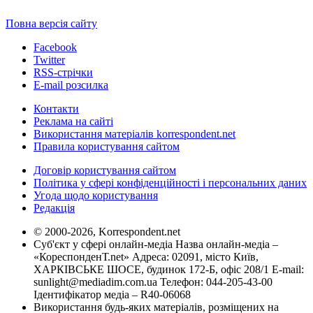
Повна версія сайту
Facebook
Twitter
RSS-стрічки
E-mail розсилка
Контакти
Реклама на сайті
Використання матеріалів korrespondent.net
Правила користування сайтом
Договір користування сайтом
Політика у сфері конфіденційності і персональних даних
Угода щодо користування
Редакція
© 2000-2026, Korrespondent.net
Суб'єкт у сфері онлайн-медіа Назва онлайн-медіа –
«КореспонденТ.net» Адреса: 02091, місто Київ,
ХАРКІВСЬКЕ ШОСЕ, будинок 172-Б, офіс 208/1 E-mail:
sunlight@mediadim.com.ua
Телефон: 044-205-43-00
Ідентифікатор медіа – R40-06068
Використання будь-яких матеріалів, розміщених на