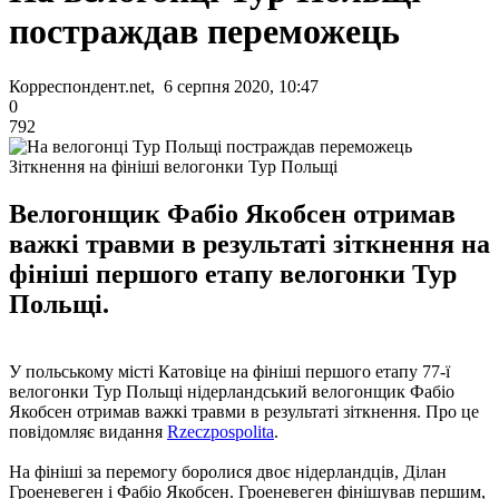
постраждав переможець
Корреспондент.net, 6 серпня 2020, 10:47
0
792
Зіткнення на фініші велогонки Тур Польщі
Велогонщик Фабіо Якобсен отримав
важкі травми в результаті зіткнення на
фініші першого етапу велогонки Тур
Польщі.
У польському місті Катовіце на фініші першого етапу 77-ї
велогонки Тур Польщі нідерландський велогонщик Фабіо
Якобсен отримав важкі травми в результаті зіткнення. Про це
повідомляє видання
Rzeczpospolita
.
На фініші за перемогу боролися двоє нідерландців, Ділан
Гроеневеген і Фабіо Якобсен. Гроеневеген фінішував першим,