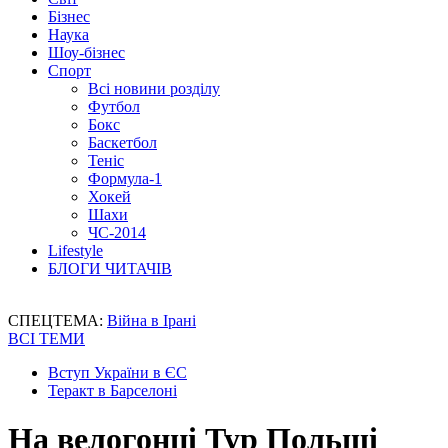
Бізнес
Наука
Шоу-бізнес
Спорт
Всі новини розділу
Футбол
Бокс
Баскетбол
Теніс
Формула-1
Хокей
Шахи
ЧС-2014
Lifestyle
БЛОГИ ЧИТАЧІВ
СПЕЦТЕМА:
Війна в Ірані
ВСІ ТЕМИ
Вступ України в ЄС
Теракт в Барселоні
На велогонці Тур Польщі