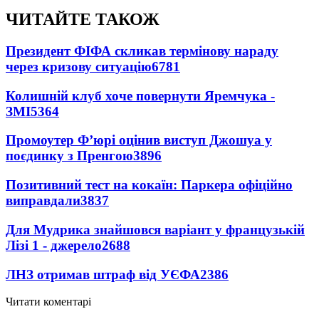
ЧИТАЙТЕ ТАКОЖ
Президент ФІФА скликав термінову нараду
через кризову ситуацію
6781
Колишній клуб хоче повернути Яремчука -
ЗМІ
5364
Промоутер Ф’юрі оцінив виступ Джошуа у
поєдинку з Пренгою
3896
Позитивний тест на кокаїн: Паркера офіційно
виправдали
3837
Для Мудрика знайшовся варіант у французькій
Лізі 1 - джерело
2688
ЛНЗ отримав штраф від УЄФА
2386
Читати коментарі