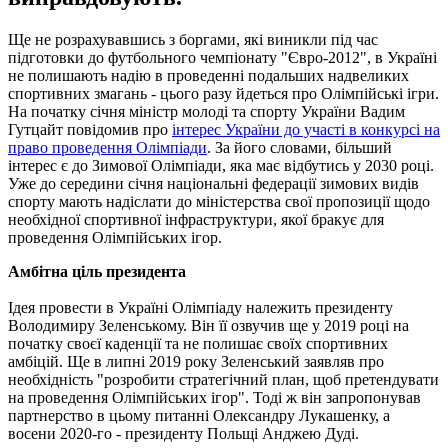
Ще не розрахувавшись з боргами, які виникли під час
підготовки до футбольного чемпіонату "Євро-2012", в Україні
не полишають надію в проведенні подальших надвеликих
спортивних змагань - цього разу йдеться про Олімпійські ігри.
На початку січня міністр молоді та спорту України Вадим
Гутцайт повідомив про
інтерес України до участі в конкурсі на
право проведення Олімпіади
. За його словами, більший
інтерес є до Зимової Олімпіади, яка має відбутись у 2030 році.
Уже до середини січня національні федерації зимових видів
спорту мають надіслати до міністерства свої пропозиції щодо
необхідної спортивної інфраструктури, якої бракує для
проведення Олімпійських ігор.
Амбітна ціль президента
Ідея провести в Україні Олімпіаду належить президенту
Володимиру Зеленському. Він її озвучив ще у 2019 році на
початку своєї каденції та не полишає своїх спортивних
амбіцій. Ще в липні 2019 року Зеленський заявляв про
необхідність "розробити стратегічний план, щоб претендувати
на проведення Олімпійських ігор". Тоді ж він запропонував
партнерство в цьому питанні Олександру Лукашенку, а
восени 2020-го - президенту Польщі Анджею Дуді.