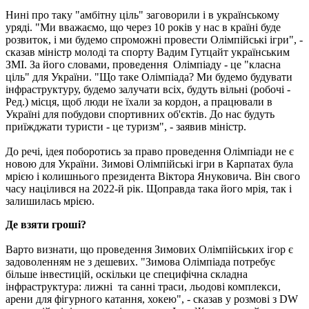
Нині про таку "амбітну ціль" заговорили і в українському
уряді. "Ми вважаємо, що через 10 років у нас в країні буде
розвиток, і ми будемо спроможні провести Олімпійські ігри", -
сказав міністр молоді та спорту Вадим Гутцайт українським
ЗМІ. За його словами, проведення Олімпіаду - це "класна
ціль" для України. "Що таке Олімпіада? Ми будемо будувати
інфраструктуру, будемо залучати всіх, будуть вільні (робочі -
Ред.) місця, щоб люди не їхали за кордон, а працювали в
Україні для побудови спортивних об'єктів. До нас будуть
приїжджати туристи - це туризм", - заявив міністр.
До речі, ідея поборотись за право проведення Олімпіади не є
новою для України. Зимові Олімпійські ігри в Карпатах була
мрією і колишнього президента Віктора Януковича. Він свого
часу націлився на 2022-й рік. Щоправда така його мрія, так і
залишилась мрією.
Де взяти гроші?
Варто визнати, що проведення Зимових Олімпійських ігор є
задоволенням не з дешевих. "Зимова Олімпіада потребує
більше інвестицій, оскільки це специфічна складна
інфраструктура: лижні та санні траси, льодові комплекси,
арени для фігурного катання, хокею", - сказав у розмові з DW