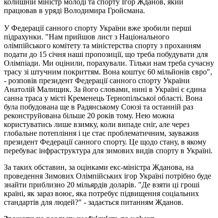
колишній міністр молоді та спорту Ігор Жданов, який
працював в уряді Володимира Гройсмана.
У Федерації санного спорту України вже зробили перші
підрахунки. "Нам прийшов лист з Національного
олімпійського комітету та міністерства спорту з проханням
подати до 15 січня наші пропозиції, що треба побудувати для
Олімпіади. Ми оцінили, порахували. Тільки нам треба сучасну
трасу зі штучним покриттям. Вона коштує 60 мільйонів євро",
- розповів президент Федерації санного спорту України
Анатолій Малищик. За його словами, нині в Україні є єдина
санна траса у місті Кременець Тернопільської області. Вона
була побудована ще в Радянському Союзі та останній раз
реконструйована більше 20 років тому. Нею можна
користуватись лише взимку, коли випаде сніг, але через
глобальне потепління і це стає проблематичним, зауважив
президент Федерації санного спорту. Це щодо стану, в якому
перебуває інфраструктура для зимових видів спорту в Україні.
За таких обставин, за оцінками екс-міністра Жданова, на
проведення Зимових Олімпійських ігор Україні потрібно буде
знайти приблизно 20 мільярдів доларів. "Де взяти ці гроші
країні, як зараз воює, яка потребує підвищення соціальних
стандартів для людей?" - задається питанням Жданов.