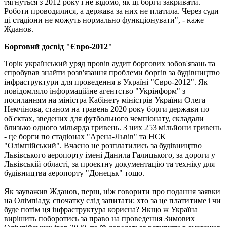
тягнуться з 2012 року і не відомо, як ці борги закривати.
Роботи проводилися, а держава за них не платила. Через суди
ці стадіони не можуть нормально функціонувати", - каже
Жданов.
Борговий досвід "Євро-2012"
Торік український уряд провів аудит боргових зобов'язань та
спробував знайти розв'язання проблеми боргів за будівництво
інфраструктури для проведення в Україні "Євро-2012". Як
повідомляло інформаційне агентство "Укрінформ" з
посиланням на міністра Кабінету міністрів України Олега
Немчінова, станом на травень 2020 року борги держави по
об'єктах, зведених для футбольного чемпіонату, складали
близько одного мільярда гривень. З них 253 мільйони гривень
- це борги по стадіонах "Арена-Львів" та НСК
"Олімпійський". Вчасно не розплатились за будівництво
Львівського аеропорту імені Данила Галицького, за дороги у
Львівській області, за проєктну документацію та техніку для
будівництва аеропорту "Донецьк" тощо.
Як зауважив Жданов, перш, ніж говорити про подання заявки
на Олімпіаду, спочатку слід запитати: хто за це платитиме і чи
буде потім ця інфраструктура корисна? Якщо ж Україна
вирішить поборотись за право на проведення Зимових