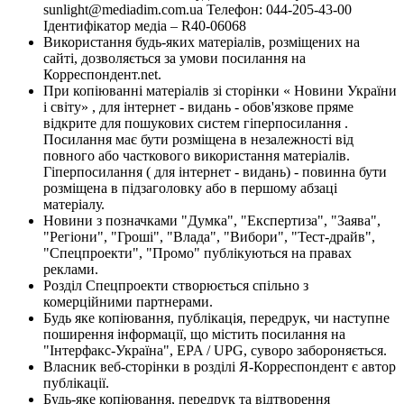
sunlight@mediadim.com.ua
Телефон: 044-205-43-00
Ідентифікатор медіа – R40-06068
Використання будь-яких матеріалів, розміщених на
сайті, дозволяється за умови посилання на
Корреспондент.net.
При копіюванні матеріалів зі сторінки « Новини України
і світу» , для інтернет - видань - обов'язкове пряме
відкрите для пошукових систем гіперпосилання .
Посилання має бути розміщена в незалежності від
повного або часткового використання матеріалів.
Гіперпосилання ( для інтернет - видань) - повинна бути
розміщена в підзаголовку або в першому абзаці
матеріалу.
Новини з позначками "Думка", "Експертиза", "Заява",
"Регіони", "Гроші", "Влада", "Вибори", "Тест-драйв",
"Спецпроекти", "Промо" публікуються на правах
реклами.
Розділ Спецпроекти створюється спільно з
комерційними партнерами.
Будь яке копіювання, публікація, передрук, чи наступне
поширення інформації, що містить посилання на
"Інтерфакс-Україна", EPA / UPG, суворо забороняється.
Власник веб-сторінки в розділі Я-Корреспондент є автор
публікації.
Будь-яке копіювання, передрук та відтворення