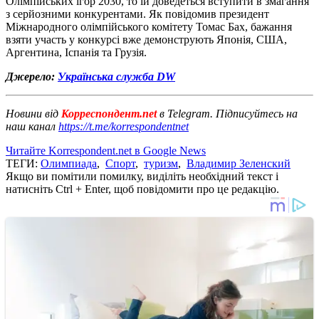
Олімпійських ігор 2030, то їй доведеться вступити в змагання
з серйозними конкурентами. Як повідомив президент
Міжнародного олімпійського комітету Томас Бах, бажання
взяти участь у конкурсі вже демонструють Японія, США,
Аргентина, Іспанія та Грузія.
Джерело:
Українська служба DW
Новини від
Корреспондент.net
в Telegram. Підписуйтесь на
наш канал
https://t.me/korrespondentnet
Читайте Korrespondent.net в Google News
ТЕГИ:
Олимпиада
,
Спорт
,
туризм
,
Владимир Зеленский
Якщо ви помітили помилку, виділіть необхідний текст і
натисніть Ctrl + Enter, щоб повідомити про це редакцію.