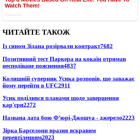
ЧИТАЙТЕ ТАКОЖ
Із сином Зідана розірвали контракт
7682
Позитивний тест Паркера на кокаїн отримав
несподіване пояснення
4837
Колишній суперник Усика розповів, що заважає
йому перейти в UFC
2911
Усик поділився планами щодо завершення
кар'єри
2272
Названа дата бою Ф’юрі-Джошуа - джерело
2223
Зірка Барселони вразив яскравим
перевтіленням
2023