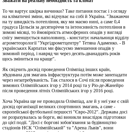
Зважати на реальну необхідність та клімат
То чи вартує шкірка вичинки? Таке питання постає і з огляду
на кліматичні зміни, які відчуває на собі й Україна. "Зважаючи
на ту швидкість потепління, яку ми маємо нині, а саме 0,4
градуса Цельсія за десятиріччя та інтенсивність потепління в
зимові місяці, то ймовірність атмосферних опадів у вигляді
снігу зменшується наполовину, - констатує начальниця відділу
агрометеорології "Укргідрометцентру" Тетяна Адаменко. - В
українських Карпатах ми фіксуємо зменшення опадів у
зимовий період, і навряд чи через десять-дванадцять років
щось зміниться на краще".
Як свідчить досвід проведення Олімпіад інших країн,
збудована для змагань інфраструктура потім може занепадати
через незатребуваність. Так сталося в Сочі після проведення
зимових Олімпійських ігор у 2014 році та у Ріо-де-Жанейро
після проведення літніх Олімпійських ігор у 2016 році.
Хоча Україна ще не проводила Олімпіад, але й у неї уже є свій
досвід організації великих спортивних змагань, а саме -
європейської футбольної першості "Євро-2012". Держава досі
не розрахувалась за борги, які виникли внаслідок підготовки
до цієї події. "Досі є боргові зобов'язання за будівництво
стадіонів НСК "Олімпійський" та "Арена Львів", вони