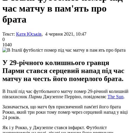
час матчу в пам'ять про
брата
Текст:
Катя Юськів
, 4 червня 2021, 10:47
0
1040
У 29-річного колишнього гравця
Парми стався серцевий напад під час
матчу на честь його померлого брата.
В Італії під час футбольного матчу помер 29-річний колишній
півзахисник
Парми
Джузеппе Перріно, повідомляє
The Sun
.
Зазначається, що матч був присвячений пам'яті його брата
Рокко, який три роки тому помер через серцевий напад у віці
24 років.
Як і у Рокко, у Джузеппе стався інфаркт. Футболіст
знепритомнів на полі, лікарі не змогли його врятувати.