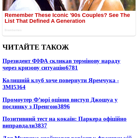
ЧИТАЙТЕ ТАКОЖ
Президент ФІФА скликав термінову нараду
через кризову ситуацію
6781
Колишній клуб хоче повернути Яремчука -
ЗМІ
5364
Промоутер Ф’юрі оцінив виступ Джошуа у
поєдинку з Пренгою
3896
Позитивний тест на кокаїн: Паркера офіційно
виправдали
3837