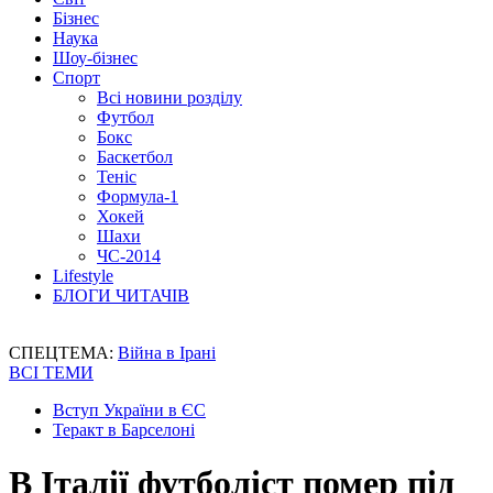
Бізнес
Наука
Шоу-бізнес
Спорт
Всі новини розділу
Футбол
Бокс
Баскетбол
Теніс
Формула-1
Хокей
Шахи
ЧС-2014
Lifestyle
БЛОГИ ЧИТАЧІВ
СПЕЦТЕМА:
Війна в Ірані
ВСІ ТЕМИ
Вступ України в ЄС
Теракт в Барселоні
В Італії футболіст помер під