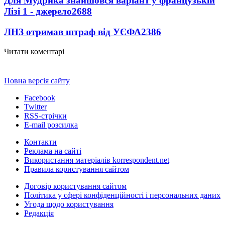
Для Мудрика знайшовся варіант у французькій
Лізі 1 - джерело
2688
ЛНЗ отримав штраф від УЄФА
2386
Читати коментарі
Повна версія сайту
Facebook
Twitter
RSS-стрічки
E-mail розсилка
Контакти
Реклама на сайті
Використання матеріалів korrespondent.net
Правила користування сайтом
Договір користування сайтом
Політика у сфері конфіденційності і персональних даних
Угода щодо користування
Редакція