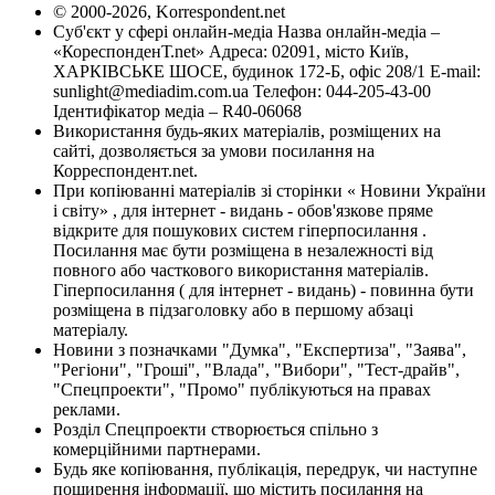
© 2000-2026, Korrespondent.net
Суб'єкт у сфері онлайн-медіа Назва онлайн-медіа –
«КореспонденТ.net» Адреса: 02091, місто Київ,
ХАРКІВСЬКЕ ШОСЕ, будинок 172-Б, офіс 208/1 E-mail:
sunlight@mediadim.com.ua
Телефон: 044-205-43-00
Ідентифікатор медіа – R40-06068
Використання будь-яких матеріалів, розміщених на
сайті, дозволяється за умови посилання на
Корреспондент.net.
При копіюванні матеріалів зі сторінки « Новини України
і світу» , для інтернет - видань - обов'язкове пряме
відкрите для пошукових систем гіперпосилання .
Посилання має бути розміщена в незалежності від
повного або часткового використання матеріалів.
Гіперпосилання ( для інтернет - видань) - повинна бути
розміщена в підзаголовку або в першому абзаці
матеріалу.
Новини з позначками "Думка", "Експертиза", "Заява",
"Регіони", "Гроші", "Влада", "Вибори", "Тест-драйв",
"Спецпроекти", "Промо" публікуються на правах
реклами.
Розділ Спецпроекти створюється спільно з
комерційними партнерами.
Будь яке копіювання, публікація, передрук, чи наступне
поширення інформації, що містить посилання на