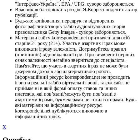
"Інтерфакс-Україна", EPA / UPG, суворо забороняється.
Власник веб-сторінки в розділі Я-Корреспондент є автор
публікації.
Будь-яке копіювання, передрук та відтворення
фотографічних творів та/або аудіовізуальних творів
правовласника Getty Images - суворо забороняється.
Матеріали сайту korrespondent.net призначені для осіб
старше 21 року (21+). Участь в азартних іграх може
викликати ігрову залежність. Дотримуйтесь правил
(принципів) відповідальної гри. При виявленні перших
ознак залежності негайно зверніться до спеціаліста.
Пам'ятайте, що участь в азартних іграх не може бути
джерелом доходів або альтернативою роботі.
Інформаційний ресурс korrespondent.net не проводить
ігри на реальні та/або віртуальні гроші, також сайт не
приймає ні в якій формі оплату ставок та інших
платежів, які пов’язані/можуть бути пов’язані з
азартними іграми, букмекерами чи тоталізаторами. Будь-
які матеріали на інформаційному ресурсі
korrespondent.net публікуються виключно в
інформаційних цілях.
X