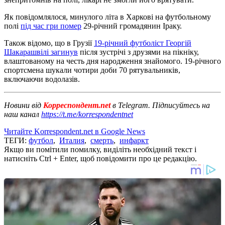
Як повідомлялося, минулого літа в Харкові на футбольному
полі
під час гри помер
29-річний громадянин Іраку.
Також відомо, що в Грузії
19-річний футболіст Георгій
Шакарашвілі загинув
після зустрічі з друзями на пікніку,
влаштованому на честь дня народження знайомого. 19-річного
спортсмена шукали чотири доби 70 рятувальників,
включаючи водолазів.
Новини від
Корреспондент.net
в Telegram. Підписуйтесь на
наш канал
https://t.me/korrespondentnet
Читайте Korrespondent.net в Google News
ТЕГИ:
футбол
,
Италия
,
смерть
,
инфаркт
Якщо ви помітили помилку, виділіть необхідний текст і
натисніть Ctrl + Enter, щоб повідомити про це редакцію.