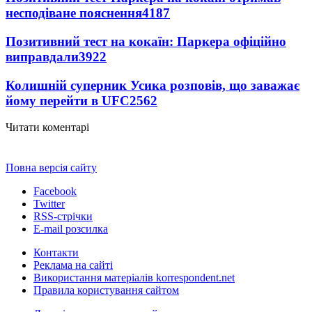
несподіване пояснення
4187
Позитивний тест на кокаїн: Паркера офіційно
виправдали
3922
Колишній суперник Усика розповів, що заважає
йому перейти в UFC
2562
Читати коментарі
Повна версія сайту
Facebook
Twitter
RSS-стрічки
E-mail розсилка
Контакти
Реклама на сайті
Використання матеріалів korrespondent.net
Правила користування сайтом