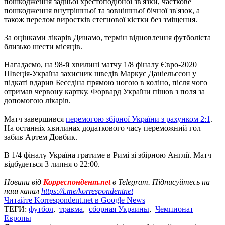
пошкодження задньої хрестоподібної зв'язки, часткове
пошкодження внутрішньої та зовнішньої бічної зв'язок, а
також перелом виростків стегнової кістки без зміщення.
За оцінками лікарів Динамо, термін відновлення футболіста
близько шести місяців.
Нагадаємо, на 98-й хвилині матчу 1/8 фіналу Євро-2020
Швеція-Україна захисник шведів Маркус Даніельссон у
підкаті вдарив Бесєдіна прямою ногою в коліно, після чого
отримав червону картку. Форвард України пішов з поля за
допомогою лікарів.
Матч завершився
перемогою збірної України з рахунком 2:1
.
На останніх хвилинах додаткового часу переможний гол
забив Артем Довбик.
В 1/4 фіналу Україна гратиме в Римі зі збірною Англії. Матч
відбудеться 3 липня о 22:00.
Новини від
Корреспондент.net
в Telegram. Підписуйтесь на
наш канал
https://t.me/korrespondentnet
Читайте Korrespondent.net в Google News
ТЕГИ:
футбол
,
травма
,
сборная Украины
,
Чемпионат
Европы