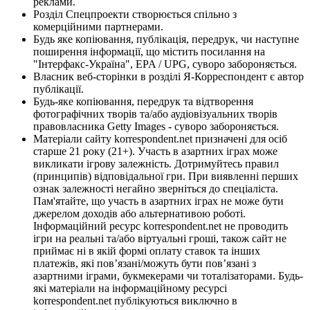
реклами.
Розділ Спецпроекти створюється спільно з
комерційними партнерами.
Будь яке копіювання, публікація, передрук, чи наступне
поширення інформації, що містить посилання на
"Інтерфакс-Україна", EPA / UPG, суворо забороняється.
Власник веб-сторінки в розділі Я-Корреспондент є автор
публікації.
Будь-яке копіювання, передрук та відтворення
фотографічних творів та/або аудіовізуальних творів
правовласника Getty Images - суворо забороняється.
Матеріали сайту korrespondent.net призначені для осіб
старше 21 року (21+). Участь в азартних іграх може
викликати ігрову залежність. Дотримуйтесь правил
(принципів) відповідальної гри. При виявленні перших
ознак залежності негайно зверніться до спеціаліста.
Пам'ятайте, що участь в азартних іграх не може бути
джерелом доходів або альтернативою роботі.
Інформаційний ресурс korrespondent.net не проводить
ігри на реальні та/або віртуальні гроші, також сайт не
приймає ні в якій формі оплату ставок та інших
платежів, які пов’язані/можуть бути пов’язані з
азартними іграми, букмекерами чи тоталізаторами. Будь-
які матеріали на інформаційному ресурсі
korrespondent.net публікуються виключно в