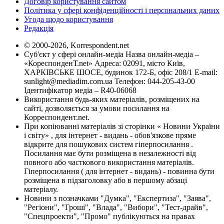
Договір користування сайтом
Політика у сфері конфіденційності і персональних даних
Угода щодо користування
Редакція
© 2000-2026, Korrespondent.net
Суб'єкт у сфері онлайн-медіа Назва онлайн-медіа –
«КореспонденТ.net» Адреса: 02091, місто Київ,
ХАРКІВСЬКЕ ШОСЕ, будинок 172-Б, офіс 208/1 E-mail:
sunlight@mediadim.com.ua
Телефон: 044-205-43-00
Ідентифікатор медіа – R40-06068
Використання будь-яких матеріалів, розміщених на
сайті, дозволяється за умови посилання на
Корреспондент.net.
При копіюванні матеріалів зі сторінки « Новини України
і світу» , для інтернет - видань - обов'язкове пряме
відкрите для пошукових систем гіперпосилання .
Посилання має бути розміщена в незалежності від
повного або часткового використання матеріалів.
Гіперпосилання ( для інтернет - видань) - повинна бути
розміщена в підзаголовку або в першому абзаці
матеріалу.
Новини з позначками "Думка", "Експертиза", "Заява",
"Регіони", "Гроші", "Влада", "Вибори", "Тест-драйв",
"Спецпроекти", "Промо" публікуються на правах