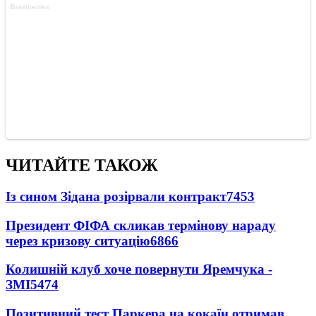
ЧИТАЙТЕ ТАКОЖ
Із сином Зідана розірвали контракт
7453
Президент ФІФА скликав термінову нараду
через кризову ситуацію
6866
Колишній клуб хоче повернути Яремчука -
ЗМІ
5474
Позитивний тест Паркера на кокаїн отримав