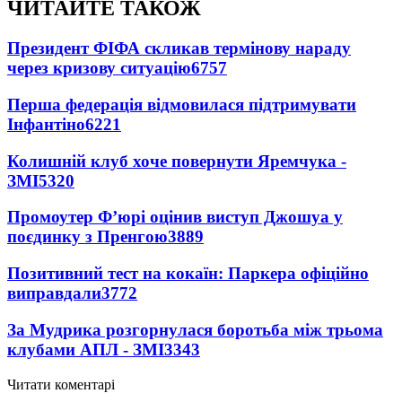
ЧИТАЙТЕ ТАКОЖ
Президент ФІФА скликав термінову нараду
через кризову ситуацію
6757
Перша федерація відмовилася підтримувати
Інфантіно
6221
Колишній клуб хоче повернути Яремчука -
ЗМІ
5320
Промоутер Ф’юрі оцінив виступ Джошуа у
поєдинку з Пренгою
3889
Позитивний тест на кокаїн: Паркера офіційно
виправдали
3772
За Мудрика розгорнулася боротьба між трьома
клубами АПЛ - ЗМІ
3343
Читати коментарі