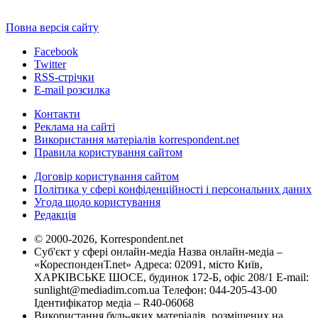
Повна версія сайту
Facebook
Twitter
RSS-стрічки
E-mail розсилка
Контакти
Реклама на сайті
Використання матеріалів korrespondent.net
Правила користування сайтом
Договір користування сайтом
Політика у сфері конфіденційності і персональних даних
Угода щодо користування
Редакція
© 2000-2026, Korrespondent.net
Суб'єкт у сфері онлайн-медіа Назва онлайн-медіа –
«КореспонденТ.net» Адреса: 02091, місто Київ,
ХАРКІВСЬКЕ ШОСЕ, будинок 172-Б, офіс 208/1 E-mail:
sunlight@mediadim.com.ua
Телефон: 044-205-43-00
Ідентифікатор медіа – R40-06068
Використання будь-яких матеріалів, розміщених на