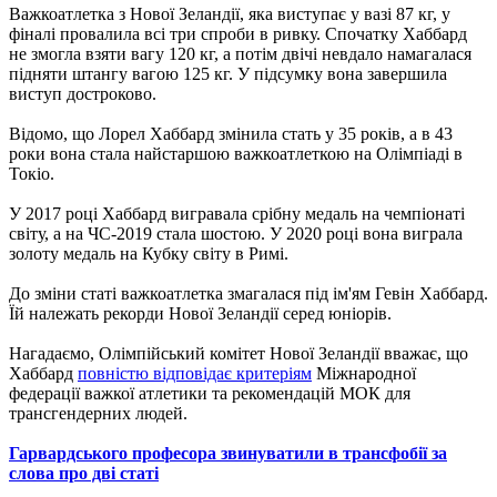
Важкоатлетка з Нової Зеландії, яка виступає у вазі 87 кг, у
фіналі провалила всі три спроби в ривку. Спочатку Хаббард
не змогла взяти вагу 120 кг, а потім двічі невдало намагалася
підняти штангу вагою 125 кг. У підсумку вона завершила
виступ достроково.
Відомо, що Лорел Хаббард змінила стать у 35 років, а в 43
роки вона стала найстаршою важкоатлеткою на Олімпіаді в
Токіо.
У 2017 році Хаббард вигравала срібну медаль на чемпіонаті
світу, а на ЧС-2019 стала шостою. У 2020 році вона виграла
золоту медаль на Кубку світу в Римі.
До зміни статі важкоатлетка змагалася під ім'ям Гевін Хаббард.
Їй належать рекорди Нової Зеландії серед юніорів.
Нагадаємо, Олімпійський комітет Нової Зеландії вважає, що
Хаббард
повністю відповідає критеріям
Міжнародної
федерації важкої атлетики та рекомендацій МОК для
трансгендерних людей.
Гарвардського професора звинуватили в трансфобії за
слова про дві статі