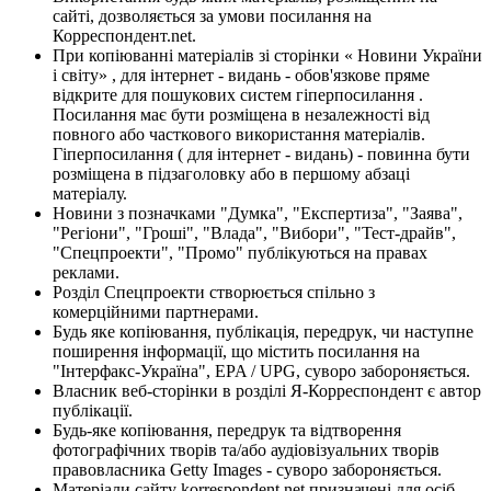
сайті, дозволяється за умови посилання на
Корреспондент.net.
При копіюванні матеріалів зі сторінки « Новини України
і світу» , для інтернет - видань - обов'язкове пряме
відкрите для пошукових систем гіперпосилання .
Посилання має бути розміщена в незалежності від
повного або часткового використання матеріалів.
Гіперпосилання ( для інтернет - видань) - повинна бути
розміщена в підзаголовку або в першому абзаці
матеріалу.
Новини з позначками "Думка", "Експертиза", "Заява",
"Регіони", "Гроші", "Влада", "Вибори", "Тест-драйв",
"Спецпроекти", "Промо" публікуються на правах
реклами.
Розділ Спецпроекти створюється спільно з
комерційними партнерами.
Будь яке копіювання, публікація, передрук, чи наступне
поширення інформації, що містить посилання на
"Інтерфакс-Україна", EPA / UPG, суворо забороняється.
Власник веб-сторінки в розділі Я-Корреспондент є автор
публікації.
Будь-яке копіювання, передрук та відтворення
фотографічних творів та/або аудіовізуальних творів
правовласника Getty Images - суворо забороняється.
Матеріали сайту korrespondent.net призначені для осіб