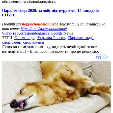
обмеження та відповідальність.
Паралімпіада-2020: за добу підтверджено 15 випадків
COVID
Новини від
Корреспондент.net
в Telegram. Підписуйтесь на
наш канал
https://t.me/korrespondentnet
Читайте Korrespondent.net в Google News
ТЕГИ:
Олимпиада
,
Украина-Россия
,
Паралимпиада
,
спортсмен
,
спортсмены
Якщо ви помітили помилку, виділіть необхідний текст і
натисніть Ctrl + Enter, щоб повідомити про це редакцію.