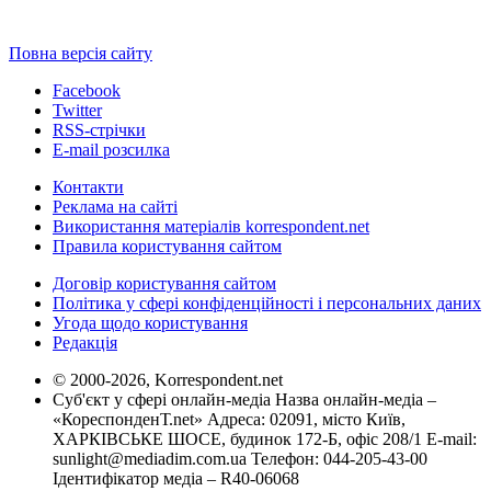
Повна версія сайту
Facebook
Twitter
RSS-стрічки
E-mail розсилка
Контакти
Реклама на сайті
Використання матеріалів korrespondent.net
Правила користування сайтом
Договір користування сайтом
Політика у сфері конфіденційності і персональних даних
Угода щодо користування
Редакція
© 2000-2026, Korrespondent.net
Суб'єкт у сфері онлайн-медіа Назва онлайн-медіа –
«КореспонденТ.net» Адреса: 02091, місто Київ,
ХАРКІВСЬКЕ ШОСЕ, будинок 172-Б, офіс 208/1 E-mail:
sunlight@mediadim.com.ua
Телефон: 044-205-43-00
Ідентифікатор медіа – R40-06068