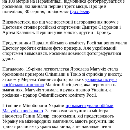
на 100 метрів на Паралімпіаді, відмовився фотографуватися з
росіянами, які зайняли перше і третє місця. Про це в
понеділок, 30 серпня, повідомляє
Суспільне
.
Відзначається, що під час церемонії нагородження поруч з
Цвєтовим стояли російські спортсмени Дмитро Сафронов і
Артем Калашян. Перший узяв золото, другий - бронзу.
Представники Паралімпійського комітету Росії запропонували
Цвєтову зробити спільне фото призерів. Але український
спортсмен відмовився. Росіянам довелося фотографуватися
удвох.
Нагадаємо, 19-річна легкоатлетка Ярослава Магучіх стала
бронзовим призером Олімпіади в Токіо зі стрибків у висоту.
Згодом у Мережі з'явилися фото, на яких
українка позує з
російською атлеткою
Марією Ласіцкене, яка перемогла на
змаганнях. Магучіх тримала в руках прапор України, а
росіянка - прапор Олімпійського комітету Росії.
Пізніше в Міноборони України
прокоментували обійми
Магучіх з росіянкою
. За словами заступника міністра
відомства Ганни Маляр, спортсмени, які представляють
Україну на міжнародних змаганнях, мають розуміти, що
триває російсько-українська війна, а це накладає певні