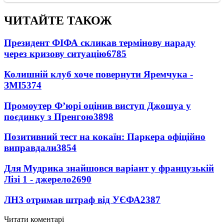
ЧИТАЙТЕ ТАКОЖ
Президент ФІФА скликав термінову нараду
через кризову ситуацію
6785
Колишній клуб хоче повернути Яремчука -
ЗМІ
5374
Промоутер Ф’юрі оцінив виступ Джошуа у
поєдинку з Пренгою
3898
Позитивний тест на кокаїн: Паркера офіційно
виправдали
3854
Для Мудрика знайшовся варіант у французькій
Лізі 1 - джерело
2690
ЛНЗ отримав штраф від УЄФА
2387
Читати коментарі