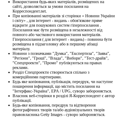
Використання будь-яких матеріалів, розміщених на
сайті, дозволяється за умови посилання на
Корреспондент.net.
При копіюванні матеріалів зі сторінки « Новини України
і світу» , для інтернет - видань - обов'язкове пряме
відкрите для пошукових систем гіперпосилання .
Посилання має бути розміщена в незалежності від
повного або часткового використання матеріалів.
Гіперпосилання ( для інтернет - видань) - повинна бути
розміщена в підзаголовку або в першому абзаці
матеріалу.
Новини з позначками "Думка", "Експертиза", "Заява",
"Регіони", "Гроші", "Влада", "Вибори", "Тест-драйв",
"Спецпроекти", "Промо" публікуються на правах
реклами.
Розділ Спецпроекти створюється спільно з
комерційними партнерами.
Будь яке копіювання, публікація, передрук, чи наступне
поширення інформації, що містить посилання на
"Інтерфакс-Україна", EPA / UPG, суворо забороняється.
Власник веб-сторінки в розділі Я-Корреспондент є автор
публікації.
Будь-яке копіювання, передрук та відтворення
фотографічних творів та/або аудіовізуальних творів
правовласника Getty Images - суворо забороняється.