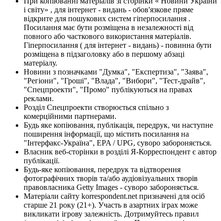
При копіюванні матеріалів зі сторінки « Новини України
і світу» , для інтернет - видань - обов'язкове пряме
відкрите для пошукових систем гіперпосилання .
Посилання має бути розміщена в незалежності від
повного або часткового використання матеріалів.
Гіперпосилання ( для інтернет - видань) - повинна бути
розміщена в підзаголовку або в першому абзаці
матеріалу.
Новини з позначками "Думка", "Експертиза", "Заява",
"Регіони", "Гроші", "Влада", "Вибори", "Тест-драйв",
"Спецпроекти", "Промо" публікуються на правах
реклами.
Розділ Спецпроекти створюється спільно з
комерційними партнерами.
Будь яке копіювання, публікація, передрук, чи наступне
поширення інформації, що містить посилання на
"Інтерфакс-Україна", EPA / UPG, суворо забороняється.
Власник веб-сторінки в розділі Я-Корреспондент є автор
публікації.
Будь-яке копіювання, передрук та відтворення
фотографічних творів та/або аудіовізуальних творів
правовласника Getty Images - суворо забороняється.
Матеріали сайту korrespondent.net призначені для осіб
старше 21 року (21+). Участь в азартних іграх може
викликати ігрову залежність. Дотримуйтесь правил