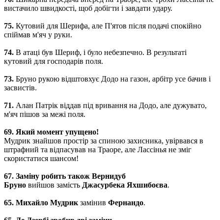
вистачило швидкості, щоб добігти і завдати удару.
75.
Кутовий для Шерифа, але П'ятов після подачі спокійно
спіймав м'яч у руки.
74.
В атаці був Шериф, і було небезпечно. В результаті
кутовий для господарів поля.
73.
Бруно рукою відштовхує Додо на газон, арбітр усе бачив і
засвистів.
71.
Алан Патрік віддав під вривання на Додо, але дужувато,
м'яч пішов за межі поля.
69. Який момент упущено!
Мудрик знайшов простір за спиною захисника, увірвався в
штрафний та відпасував на Траоре, але Лассінья не зміг
скористатися шансом!
67. Заміну робить також Вернидуб
Бруно
вийшов замість
Джасурбека Яхшибоєва
.
65. Михайло Мудрик
замінив
Фернандо
.