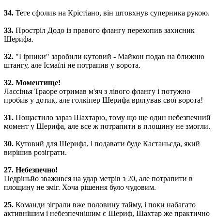
34.
Тете сфолив на Крістіано, він штовхнув суперника рукою.
33.
Простріл Додо із правого флангу перехопив захисник
Шерифа.
32.
"Гірники" заробили кутовий - Майкон подав на ближню
штангу, але Ісмаїлі не потрапив у ворота.
32. Моментище!
Лассінья Траоре отримав м'яч з лівого флангу і потужно
пробив у дотик, але голкіпер Шерифа врятував свої ворота!
31.
Пощастило зараз Шахтарю, тому що ще один небезпечний
момент у Шерифа, але все ж потрапити в площину не змогли.
30.
Кутовий для Шерифа, і подавати буде Кастаньєда, який
вирішив розіграти.
27. Небезпечно!
Педріньйо зважився на удар метрів з 20, але потрапити в
площину не зміг. Хоча рішення було чудовим.
25.
Команди зіграли вже половину тайму, і поки набагато
активнішим і небезпечнішим є Шериф, Шахтар же практично