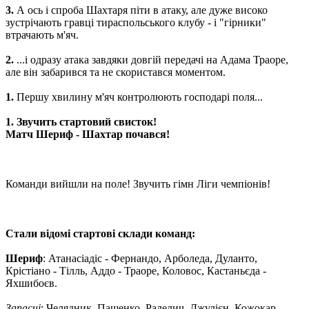
3.
А ось і спроба Шахтаря піти в атаку, але дуже високо
зустрічають гравці тираспольського клубу - і "гірники"
втрачають м'яч.
2.
...і одразу атака завдяки довгій передачі на Адама Траоре,
але він забарився та не скористався моментом.
1.
Першу хвилину м'яч контролюють господарі поля...
1. Звучить стартовий свисток!
Матч Шериф - Шахтар почався!
Команди вийшли на поле! Звучить гімн Ліги чемпіонів!
Стали відомі стартові склади команд:
Шериф
: Атанасіадіс - Фернандо, Арболеда, Дуланто,
Крістіано - Тілль, Аддо - Траоре, Коловос, Кастаньєда -
Яхшибоєв.
Запасні
: Челядник, Пащенко, Раделич, Джулієн, Кожокар,