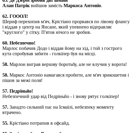
65. Де Дзербі зробив дві заміни
Алан Патрік
вийшов замість
Маркоса Антоніо
.
62. ГОООЛ!
Шериф перехопив м'яч, Крістіано прорвався по лівому флангу
і віддав у центр на Янсане, який упевнено відправляє
"круглого" у сітку. П'ятов нічого не зробив.
60. Небезпечно!
Марлос побачив Додо і віддав йому на хід, і той з гострого
кута спробував забити - голкіпер був на місці.
58.
Марлон виграв верхову боротьбу, але не влучив у ворота!
58.
Маркос Антоніо намагався пробити, але м'яч зрикошетив і
пішов за межі поля!
57. Педріньйо!
Небезпечний удар від Педріньйо - і знову рятує голкіпер!
57.
Занадто сильний пас на Ісмаїлі, небезпеку моменту
втрачено.
55.
Крістіано потрапив в офсайд.