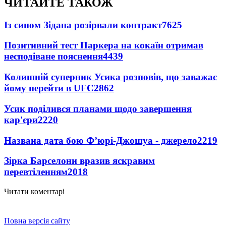
ЧИТАЙТЕ ТАКОЖ
Із сином Зідана розірвали контракт
7625
Позитивний тест Паркера на кокаїн отримав
несподіване пояснення
4439
Колишній суперник Усика розповів, що заважає
йому перейти в UFC
2862
Усик поділився планами щодо завершення
кар'єри
2220
Названа дата бою Ф’юрі-Джошуа - джерело
2219
Зірка Барселони вразив яскравим
перевтіленням
2018
Читати коментарі
Повна версія сайту