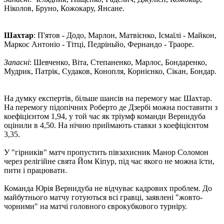
Ніколов, Бруно, Кожокару, Янсане.
Шахтар
: П'ятов - Додо, Марлон, Матвієнко, Ісмаїлі - Майкон,
Маркос Антоніо - Тітці, Педріньйо, Фернандо - Траоре.
Запасні
: Шевченко, Віта, Степаненко, Марлос, Бондаренко,
Мудрик, Патрік, Судаков, Конопля, Корнієнко, Сікан, Бондар.
На думку експертів, більше шансів на перемогу має Шахтар.
На перемогу підопічних Роберто де Дзербі можна поставити з
коефіцієнтом 1,94, у той час як тріумф команди Вернидуба
оцінили в 4,50. На нічию приймають ставки з коефіцієнтом
3,35.
У "гірників" матч пропустить півзахисник Манор Соломон
через релігійне свята Йом Кіпур, під час якого не можна їсти,
пити і працювати.
Команда Юрія Вернидуба не відчуває кадрових проблем. До
майбутнього матчу готуються всі гравці, заявлені "жовто-
чорними" на матчі головного єврокубкового турніру.