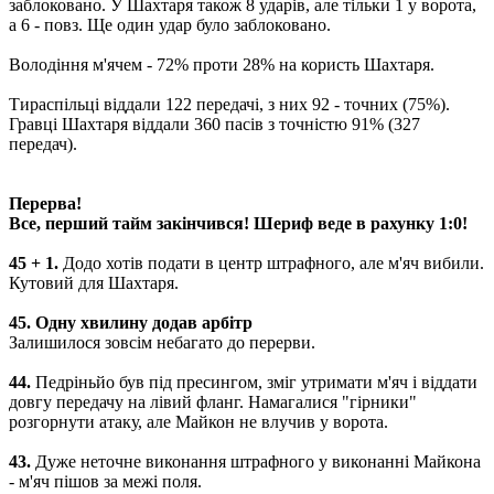
заблоковано. У Шахтаря також 8 ударів, але тільки 1 у ворота,
а 6 - повз. Ще один удар було заблоковано.
Володіння м'ячем - 72% проти 28% на користь Шахтаря.
Тираспільці віддали 122 передачі, з них 92 - точних (75%).
Гравці Шахтаря віддали 360 пасів з точністю 91% (327
передач).
Перерва!
Все, перший тайм закінчився! Шериф веде в рахунку 1:0!
45 + 1.
Додо хотів подати в центр штрафного, але м'яч вибили.
Кутовий для Шахтаря.
45. Одну хвилину додав арбітр
Залишилося зовсім небагато до перерви.
44.
Педріньйо був під пресингом, зміг утримати м'яч і віддати
довгу передачу на лівий фланг. Намагалися "гірники"
розгорнути атаку, але Майкон не влучив у ворота.
43.
Дуже неточне виконання штрафного у виконанні Майкона
- м'яч пішов за межі поля.