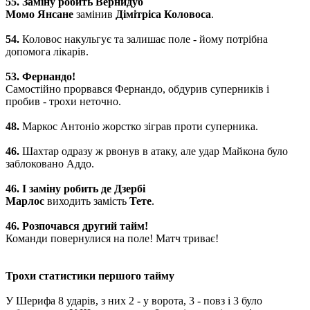
55. Заміну робить Вернидуб
Момо Янсане
замінив
Дімітріса Коловоса
.
54.
Коловос накульгує та залишає поле - йому потрібна
допомога лікарів.
53. Фернандо!
Самостійно прорвався Фернандо, обдурив суперників і
пробив - трохи неточно.
48.
Маркос Антоніо жорстко зіграв проти суперника.
46. ​​
Шахтар одразу ж рвонув в атаку, але удар Майкона було
заблоковано Аддо.
46. ​​І заміну робить де Дзербі
Марлос
виходить замість
Тете
.
46. ​​Розпочався другий тайм!
Команди повернулися на поле! Матч триває!
Трохи статистики першого тайму
У Шерифа 8 ударів, з них 2 - у ворота, 3 - повз і 3 було