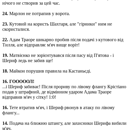
нічого не створив за цей час.
24.
Марлон не потрапив у ворота.
23.
Кутовий на користь Шахтаря, але "гірники" ним не
скористалися.
22.
Адам Траоре шикарно пробив після подачі з кутового від
Тилля, але відправляє м'яч вище воріт!
19.
Матвієнко не зорієнтувався після пасу від П'ятова - і
Шериф ледь не забив ще!
18.
Майкон порушив правила на Кастаньєді.
16. ГОООООЛ!
...і Шериф забиває! Після прориву по лівому флангу Крістіано
подав у штрафний, де відмінним ударом Адама Траоре
відправив м'яч у сітку! 1:0!
16.
Тете втратив м'яч, і Шериф рвонув в атаку по лівому
флангу...
14.
Подача на ближню штангу, але захисники Шерифа вибили
м'яч.