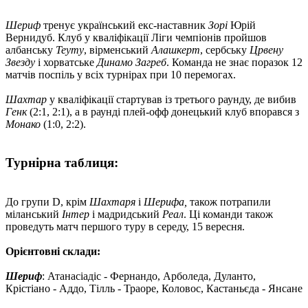
Шериф
тренує український екс-наставник
Зорі
Юрій
Вернидуб. Клуб у кваліфікації Ліги чемпіонів пройшов
албанську
Теуту
, вірменський
Алашкерт
, сербську
Црвену
Звезду
і хорватське
Динамо Загреб
. Команда не знає поразок 12
матчів поспіль у всіх турнірах при 10 перемогах.
Шахтар
у кваліфікації стартував із третього раунду, де вибив
Генк
(2:1, 2:1), а в раунді плей-офф донецький клуб впорався з
Монако
(1:0, 2:2).
Турнірна таблиця:
До групи D, крім
Шахтаря
і
Шерифа,
також потрапили
міланський
Інтер
і мадридський
Реал
. Ці команди також
проведуть матч першого туру в середу, 15 вересня.
Орієнтовні склади:
Шериф
: Атанасіадіс - Фернандо, Арболеда, Дуланто,
Крістіано - Аддо, Тілль - Траоре, Коловос, Кастаньєда - Янсане