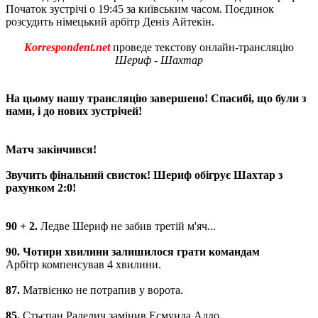
Початок зустрічі о 19:45 за київським часом. Поєдинок
розсудить німецький арбітр Деніз Айтекін.
Korrespondent.net
проведе текстову онлайн-трансляцію
Шериф - Шахтар
На цьому нашу трансляцію завершено! Спасибі, що були з
нами, і до нових зустрічей!
Матч закінчився!
Звучить фінальний свисток! Шериф обігрує Шахтар з
рахунком 2:0!
90 + 2.
Ледве Шериф не забив третій м'яч...
90. Чотири хвилини залишилося грати командам
Арбітр компенсував 4 хвилини.
87.
Матвієнко не потрапив у ворота.
85.
Стьєпан Раделич замінив Есмунда Аддо.