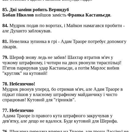
85. Дві заміни робить Вернидуб
Бобан Ніколов
вийшов замість
Франка Кастаньєди
.
84.
Мудрик подав по воротах, і Майкон намагався пробити -
але Дуланто заблокував.
81.
Невелика зупинка в грі - Адам Траоре потребує допомогу
лікарів.
79.
Шериф знову ледь не забив! Шахтар втратив м'яч у
чужому штрафному, і чотири на двох рвонули тираспільці!
П'ятов парирував удар Кастаньєди, а потім Марлос вибив
"кругляк" на кутовий!
78. Небезпечно!
Мудрик рвонув уперед, бо отримав м'яч, але Адам Траоре в
підкат пішов у власному штрафному майданчику і чисто
спрацював! Кутовий для "гірників".
77. Небезпечно
Адама Траоре із правого кута штрафного закручував у
дев'ятку, але дещо не вдалося. Буде кутовий для Шерифа.
76.
Шикарна передача вперед на Траоре, але трохи Лассіньї не