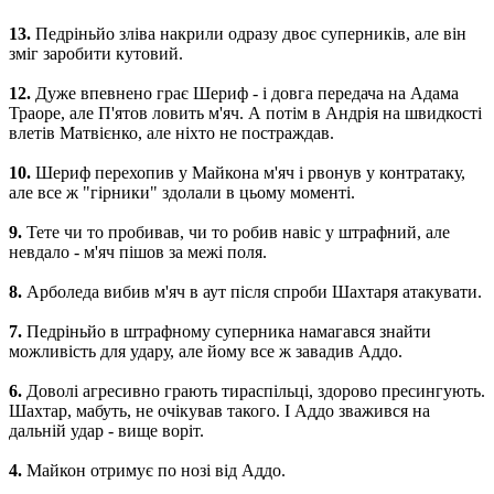
13.
Педріньйо зліва накрили одразу двоє суперників, але він
зміг заробити кутовий.
12.
Дуже впевнено грає Шериф - і довга передача на Адама
Траоре, але П'ятов ловить м'яч. А потім в Андрія на швидкості
влетів Матвієнко, але ніхто не постраждав.
10.
Шериф перехопив у Майкона м'яч і рвонув у контратаку,
але все ж "гірники" здолали в цьому моменті.
9.
Тете чи то пробивав, чи то робив навіс у штрафний, але
невдало - м'яч пішов за межі поля.
8.
Арболеда вибив м'яч в аут після спроби Шахтаря атакувати.
7.
Педріньйо в штрафному суперника намагався знайти
можливість для удару, але йому все ж завадив Аддо.
6.
Доволі агресивно грають тираспільці, здорово пресингують.
Шахтар, мабуть, не очікував такого. І Аддо зважився на
дальній удар - вище воріт.
4.
Майкон отримує по нозі від Аддо.