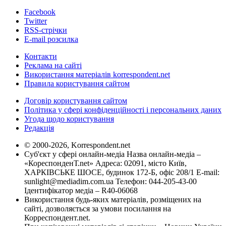
Facebook
Twitter
RSS-стрічки
E-mail розсилка
Контакти
Реклама на сайті
Використання матеріалів korrespondent.net
Правила користування сайтом
Договір користування сайтом
Політика у сфері конфіденційності і персональних даних
Угода щодо користування
Редакція
© 2000-2026, Korrespondent.net
Суб'єкт у сфері онлайн-медіа Назва онлайн-медіа –
«КореспонденТ.net» Адреса: 02091, місто Київ,
ХАРКІВСЬКЕ ШОСЕ, будинок 172-Б, офіс 208/1 E-mail:
sunlight@mediadim.com.ua
Телефон: 044-205-43-00
Ідентифікатор медіа – R40-06068
Використання будь-яких матеріалів, розміщених на
сайті, дозволяється за умови посилання на
Корреспондент.net.