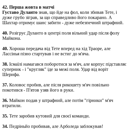
42. Перша жовта в матчі
Густаво Дуланто
знав, що йде на фол, коли збивав Тете, і
дуже грубо зіграв, за що справедливо його покарано. А
Шахтар отримує шанс забити - дуже небезпечний штрафний.
40.
Розігрує Дуланто в центрі поля вільний удар після фолу
Майкона.
40.
Хороша передача від Тете вперед на хід Траоре, але
Лассінья пізно стартував і не встиг до м'яча.
38.
Ісмаїлі намагався поборотися за м'яч, але корпус підставляє
суперник - і "кругляк" іде за межі поля. Удар від воріт
Шерифа.
37.
Коловос пробив, але після рикошету м'яч повільно
покотився - П'ятов узяв його в руки.
36.
Майкон подав у штрафний, але потім "гірники" м'яч
втратили.
35.
Тете заробив кутовий для своєї команди.
34.
Педріньйо пробивав, але Арболеда заблокував!