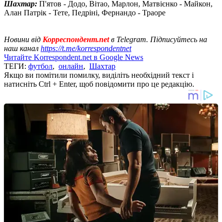
Шахтар:
П'ятов - Додо, Вітао, Марлон, Матвієнко - Майкон,
Алан Патрік - Тете, Педріні, Фернандо - Траоре
Новини від
Корреспондент.net
в Telegram. Підписуйтесь на
наш канал
https://t.me/korrespondentnet
Читайте Korrespondent.net в Google News
ТЕГИ:
футбол
,
онлайн
,
Шахтар
Якщо ви помітили помилку, виділіть необхідний текст і
натисніть Ctrl + Enter, щоб повідомити про це редакцію.