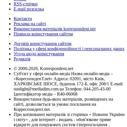
RSS-стрічки
E-mail розсилка
Контакти
Реклама на сайті
Використання матеріалів korrespondent.net
Правила користування сайтом
Договір користування сайтом
Політика у сфері конфіденційності і персональних даних
Угода щодо користування
Редакція
© 2000-2026, Korrespondent.net
Суб'єкт у сфері онлайн-медіа Назва онлайн-медіа –
«КореспонденТ.net» Адреса: 02091, місто Київ,
ХАРКІВСЬКЕ ШОСЕ, будинок 172-Б, офіс 208/1 E-mail:
sunlight@mediadim.com.ua
Телефон: 044-205-43-00
Ідентифікатор медіа – R40-06068
Використання будь-яких матеріалів, розміщених на
сайті, дозволяється за умови посилання на
Корреспондент.net.
При копіюванні матеріалів зі сторінки « Новини України
і світу» , для інтернет - видань - обов'язкове пряме
відкрите для пошукових систем гіперпосилання .