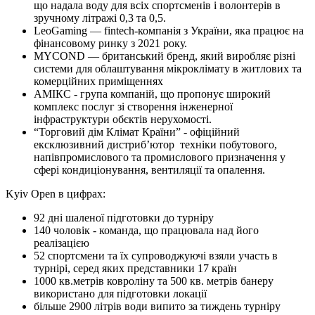
що надала воду для всіх спортсменів і волонтерів в
зручному літражі 0,3 та 0,5.
LeoGaming — fintech-компанія з України, яка працює на
фінансовому ринку з 2021 року.
MYCOND — британський бренд, який виробляє різні
системи для облаштування мікроклімату в житлових та
комерційних приміщеннях
АМІКС - група компаній, що пропонує широкий
комплекс послуг зі створення інженерної
інфраструктури обєктів нерухомості.
“Торговий дім Клімат Країни” - офіційний
ексклюзивний дистриб’ютор техніки побутового,
напівпромислового та промислового призначення у
сфері кондиціонування, вентиляції та опалення.
Kyiv Open в цифрах:
92 дні шаленої підготовки до турніру
140 чоловік - команда, що працювала над його
реалізацією
52 спортсмени та їх супроводжуючі взяли участь в
турнірі, серед яких представники 17 країн
1000 кв.метрів ковроліну та 500 кв. метрів банеру
використано для підготовки локації
більше 2900 літрів води випито за тиждень турніру