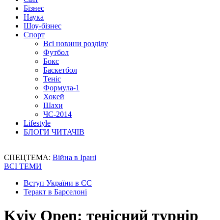
Бізнес
Наука
Шоу-бізнес
Спорт
Всі новини розділу
Футбол
Бокс
Баскетбол
Теніс
Формула-1
Хокей
Шахи
ЧС-2014
Lifestyle
БЛОГИ ЧИТАЧІВ
СПЕЦТЕМА:
Війна в Ірані
ВСІ ТЕМИ
Вступ України в ЄС
Теракт в Барселоні
Kyiv Open: тенісний турнір