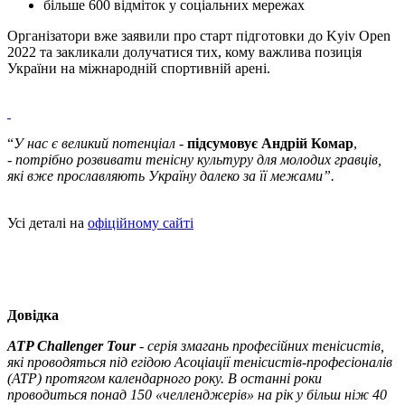
більше 600 відміток у соціальних мережах
Організатори вже заявили про старт підготовки до Kyiv Open
2022 та закликали долучатися тих, кому важлива позиція
України на міжнародній спортивній арені.
“
У нас є великий потенціал
-
підсумовує Андрій Комар
,
-
потрібно розвивати тенісну культуру для молодих гравців,
які вже прославляють Україну далеко за її межами”.
Усі деталі на
офіційному сайті
Довідка
ATP Challenger Tour
-
серія змагань професійних тенісистів,
які проводяться під егідою Асоціації тенісистів-професіоналів
(АТР) протягом календарного року. В останні роки
проводиться понад 150 «челленджерів» на рік у більш ніж 40