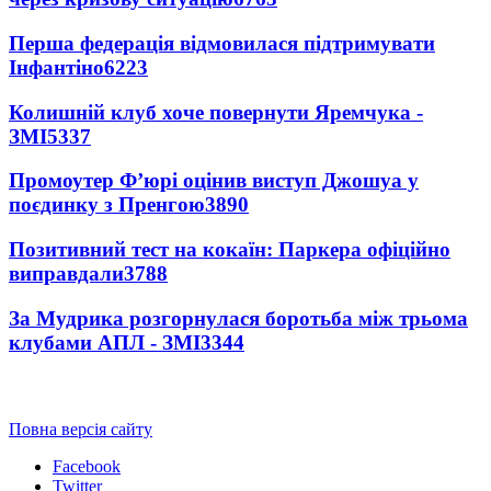
Перша федерація відмовилася підтримувати
Інфантіно
6223
Колишній клуб хоче повернути Яремчука -
ЗМІ
5337
Промоутер Ф’юрі оцінив виступ Джошуа у
поєдинку з Пренгою
3890
Позитивний тест на кокаїн: Паркера офіційно
виправдали
3788
За Мудрика розгорнулася боротьба між трьома
клубами АПЛ - ЗМІ
3344
Повна версія сайту
Facebook
Twitter