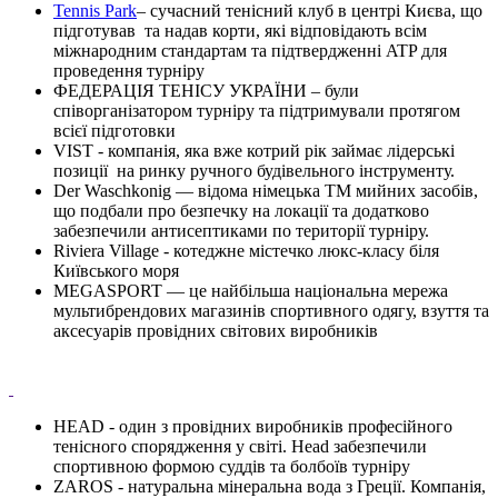
Tennis Park
– сучасний тенісний клуб в центрі Києва, що
підготував та надав корти, які відповідають всім
міжнародним стандартам та підтвердженні ATP для
проведення турніру
ФЕДЕРАЦІЯ ТЕНІСУ УКРАЇНИ – були
співорганізатором турніру та підтримували протягом
всієї підготовки
VIST - компанія, яка вже котрий рік займає лідерські
позиції на ринку ручного будівельного інструменту.
Der Waschkonig — відома німецька ТМ мийних засобів,
що подбали про безпечку на локації та додатково
забезпечили антисептиками по території турніру.
Riviera Village - котеджне містечко люкс-класу біля
Київського моря
MEGASPORT — це найбільша національна мережа
мультибрендових магазинів спортивного одягу, взуття та
аксесуарів провідних світових виробників
HEAD - один з провідних виробників професійного
тенісного спорядження у світі. Head забезпечили
спортивною формою суддів та болбоїв турніру
ZAROS - натуральна мінеральна вода з Греції. Компанія,