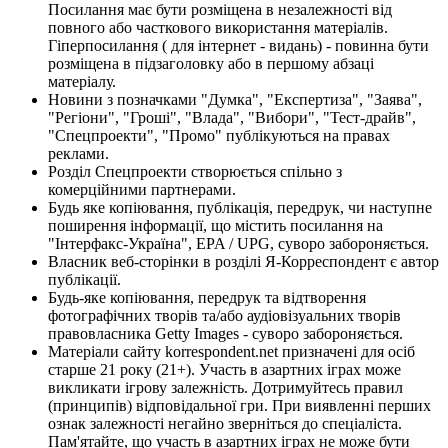
Посилання має бути розміщена в незалежності від
повного або часткового використання матеріалів.
Гіперпосилання ( для інтернет - видань) - повинна бути
розміщена в підзаголовку або в першому абзаці
матеріалу.
Новини з позначками "Думка", "Експертиза", "Заява",
"Регіони", "Гроші", "Влада", "Вибори", "Тест-драйв",
"Спецпроекти", "Промо" публікуються на правах
реклами.
Розділ Спецпроекти створюється спільно з
комерційними партнерами.
Будь яке копіювання, публікація, передрук, чи наступне
поширення інформації, що містить посилання на
"Інтерфакс-Україна", EPA / UPG, суворо забороняється.
Власник веб-сторінки в розділі Я-Корреспондент є автор
публікації.
Будь-яке копіювання, передрук та відтворення
фотографічних творів та/або аудіовізуальних творів
правовласника Getty Images - суворо забороняється.
Матеріали сайту korrespondent.net призначені для осіб
старше 21 року (21+). Участь в азартних іграх може
викликати ігрову залежність. Дотримуйтесь правил
(принципів) відповідальної гри. При виявленні перших
ознак залежності негайно зверніться до спеціаліста.
Пам'ятайте, що участь в азартних іграх не може бути