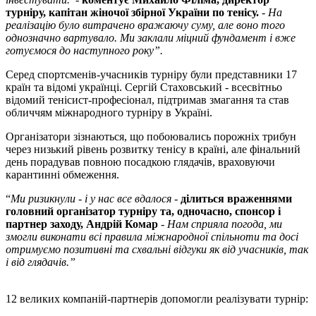
турніру, капітан жіночої збірної України по тенісу.
-
На
реалізацію було витрачено вражаючу суму, але воно того
однозначно вартувало. Ми заклали міцний фундамент і вже
готуємося до наступного року”.
Серед спортсменів-учасників турніру були представники 17
країн та відомі українці. Сергій Стаховський - всесвітньо
відомий тенісист-професіонал, підтримав змагання та став
обличчям міжнародного турніру в Україні.
Організатори зізнаються, що побоювались порожніх трибун
через низький рівень розвитку тенісу в країні, але фінальний
день порадував повною посадкою глядачів, враховуючи
карантинні обмеження.
“
Ми ризикнули - і у нас все вдалося
-
ділиться враженнями
головний організатор турніру та, одночасно, спонсор і
партнер заходу, Андрій Комар
-
Нам сприяла погода, ми
змогли виконати всі правила міжнародної спільноти та досі
отримуємо позитивні та схвальні відгуки як від учасників, так
і від глядачів.”
12 великих компаній-партнерів допомогли реалізувати турнір: