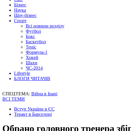
Бізнес
Наука
Шоу-бізнес
Спорт
Всі новини розділу
Футбол
Бокс
Баскетбол
Теніс
Формула-1
Хокей
Шахи
ЧС-2014
Lifestyle
БЛОГИ ЧИТАЧІВ
СПЕЦТЕМА:
Війна в Ірані
ВСІ ТЕМИ
Вступ України в ЄС
Теракт в Барселоні
Обрано головного тренера збі