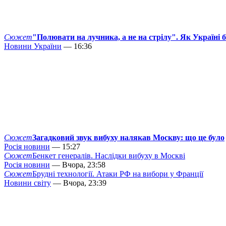
Сюжет
"Полювати на лучника, а не на стрілу". Як Україні 
Новини України
— 16:36
Сюжет
Загадковий звук вибуху налякав Москву: що це було
Росія новини
— 15:27
Сюжет
Бенкет генералів. Наслідки вибуху в Москві
Росія новини
— Вчора, 23:58
Сюжет
Брудні технології. Атаки РФ на вибори у Франції
Новини світу
— Вчора, 23:39