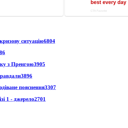
кризову ситуацію
6804
86
нку з Пренгою
3905
правдали
3896
одіване пояснення
3307
і 1 - джерело
2701