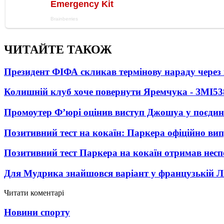
ЧИТАЙТЕ ТАКОЖ
Президент ФІФА скликав термінову нараду через 
Колишній клуб хоче повернути Яремчука - ЗМІ
53
Промоутер Ф’юрі оцінив виступ Джошуа у поєди
Позитивний тест на кокаїн: Паркера офіційно ви
Позитивний тест Паркера на кокаїн отримав несп
Для Мудрика знайшовся варіант у французькій Ліз
Читати коментарі
Новини спорту