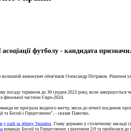
соціації футболу - кандидата призначили
 колишній виконувач обов'язків Олександр Петраков. Рішення ухв
 посаду терміном до 30 грудня 2022 року, коли завершується че
та фінальної частини Євро-2024.
оманда не програла жодного матчу, звела до нічиєї поєдинок проти
 та Боснії і Герцеговини", - сказав Павелко.
 у пабі за збірну України
. Главу держави у столичному закладі 
ла
команду Боснії та Герцеговини з рахунком 2:0 та пробилася до 