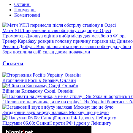
Останні
Популярні
Коментовані
Матч УПЛ перенесли після обстрілу стадіону в Одесі
Промоутер Джошуа оцінив вибір місця для мегабою з Ф’юрі
Тренер Карабаху розкрив головну причину поразки від Динамо
Реванш Дюбуа - Вордлі: організатори назвали робочу дату бою
Зоря посилила свій склад двома новачками
Сюжети
Вторгнення Росії в Україну. Онлайн
Війна на Близькому Сході. Онлайн
"Полювати на лучника, а не на стрілу". Як Україні боротись з 
Загадковий звук вибуху налякав Москву: що це було
Підсумки 06.08: Санкції проти РФ і дрон у Лейпцигу