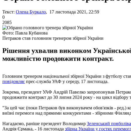
Текст:
Олена Буркало
, 17 листопада 2021, 22:59
0
2085
Фото: Павла Кубанова
Петраков став головним тренером збірної України
Рішення ухвалив виконком Української а
можливістю продовжити контракт.
Головним тренером національної збірної України з футболу став
повідомляє
прес-служба УАФ у середу, 17 листопада.
Зокрема, президент УАФ Андрій Павелко запропонував Петракову
продовжити контракт до 30 липня 2024 року - на цикл відбору 
"За цей час (поки Петраков був виконувачем обов'язків - ред.) к
виїзні перемоги над прямими конкурентами - збірними Фінляндії
Нагадаємо, раніше президент Володимир
Зеленський повболівав
Андрія Єрмака, - 16 листопада
збірна України у гостях перемог