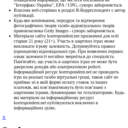
"Інтерфакс-Україна", EPA / UPG, суворо забороняється.
Власник веб-сторінки в розділі Я-Корреспондент є автор
публікації.
Будь-яке копіювання, передрук та відтворення
фотографічних творів та/або аудіовізуальних творів
правовласника Getty Images - суворо забороняється.
Матеріали сайту korrespondent.net призначені для осіб
старше 21 року (21+). Участь в азартних іграх може
викликати ігрову залежність. Дотримуйтесь правил
(принципів) відповідальної гри. При виявленні перших
ознак залежності негайно зверніться до спеціаліста.
Пам'ятайте, що участь в азартних іграх не може бути
джерелом доходів або альтернативою роботі.
Інформаційний ресурс korrespondent.net не проводить
ігри на реальні та/або віртуальні гроші, також сайт не
приймає ні в якій формі оплату ставок та інших
платежів, які пов’язані/можуть бути пов’язані з
азартними іграми, букмекерами чи тоталізаторами. Будь-
які матеріали на інформаційному ресурсі
korrespondent.net публікуються виключно в
інформаційних цілях.
X