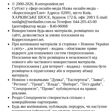
© 2000-2026, Korrespondent.net
Суб'єкт у сфері онлайн-медіа Назва онлайн-медіа –
«КореспонденТ.net» Адреса: 02091, місто Київ,
ХАРКІВСЬКЕ ШОСЕ, будинок 172-Б, офіс 208/1 E-mail:
sunlight@mediadim.com.ua
Телефон: 044-205-43-00
Ідентифікатор медіа – R40-06068
Використання будь-яких матеріалів, розміщених на
сайті, дозволяється за умови посилання на
Корреспондент.net.
При копіюванні матеріалів зі сторінки « Новини України
і світу» , для інтернет - видань - обов'язкове пряме
відкрите для пошукових систем гіперпосилання .
Посилання має бути розміщена в незалежності від
повного або часткового використання матеріалів.
Гіперпосилання ( для інтернет - видань) - повинна бути
розміщена в підзаголовку або в першому абзаці
матеріалу.
Новини з позначками "Думка", "Експертиза", "Заява",
"Регіони", "Гроші", "Влада", "Вибори", "Тест-драйв",
"Спецпроекти", "Промо" публікуються на правах
реклами.
Розділ Спецпроекти створюється спільно з
комерційними партнерами.
Будь яке копіювання, публікація, передрук, чи наступне
поширення інформації, що містить посилання на