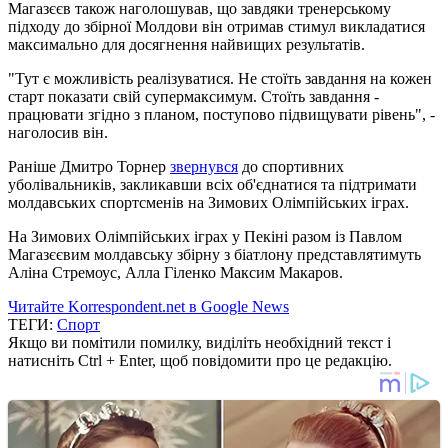
Магазєєв також наголошував, що завдяки тренерському
підходу до збірної Молдови він отримав стимул викладатися
максимально для досягнення найвищих результатів.
"Тут є можливість реалізуватися. Не стоїть завдання на кожен
старт показати свій супермаксимум. Стоїть завдання -
працювати згідно з планом, поступово підвищувати рівень", -
наголосив він.
Раніше Дмитро Торнер
звернувся
до спортивних
уболівальників, закликавши всіх об'єднатися та підтримати
молдавських спортсменів на Зимових Олімпійських іграх.
На Зимових Олімпійських іграх у Пекіні разом із Павлом
Магазєєвим молдавську збірну з біатлону представлятимуть
Аліна Стремоус, Алла Гіленко Максим Макаров.
Читайте Korrespondent.net в Google News
ТЕГИ:
Спорт
Якщо ви помітили помилку, виділіть необхідний текст і
натисніть Ctrl + Enter, щоб повідомити про це редакцію.