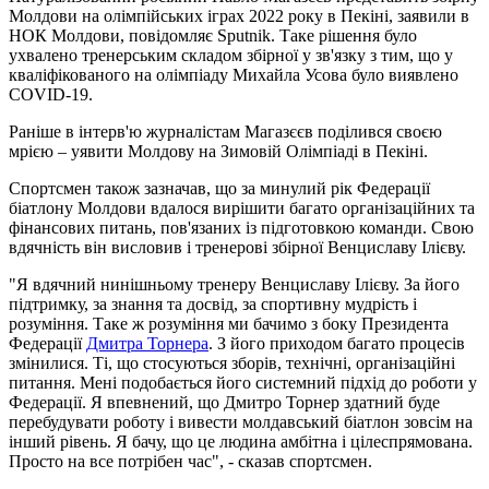
Молдови на олімпійських іграх 2022 року в Пекіні, заявили в
НОК Молдови, повідомляє Sputnik. Таке рішення було
ухвалено тренерським складом збірної у зв'язку з тим, що у
кваліфікованого на олімпіаду Михайла Усова було виявлено
COVID-19.
Раніше в інтерв'ю журналістам Магазєєв поділився своєю
мрією – уявити Молдову на Зимовій Олімпіаді в Пекіні.
Спортсмен також зазначав, що за минулий рік Федерації
біатлону Молдови вдалося вирішити багато організаційних та
фінансових питань, пов'язаних із підготовкою команди. Свою
вдячність він висловив і тренерові збірної Венциславу Ілієву.
"Я вдячний нинішньому тренеру Венциславу Ілієву. За його
підтримку, за знання та досвід, за спортивну мудрість і
розуміння. Таке ж розуміння ми бачимо з боку Президента
Федерації
Дмитра Торнера
. З його приходом багато процесів
змінилися. Ті, що стосуються зборів, технічні, організаційні
питання. Мені подобається його системний підхід до роботи у
Федерації. Я впевнений, що Дмитро Торнер здатний буде
перебудувати роботу і вивести молдавський біатлон зовсім на
інший рівень. Я бачу, що це людина амбітна і цілеспрямована.
Просто на все потрібен час", - сказав спортсмен.