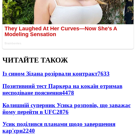
ЧИТАЙТЕ ТАКОЖ
Із сином Зідана розірвали контракт
7633
Позитивний тест Паркера на кокаїн отримав
несподіване пояснення
4478
Колишній суперник Усика розповів, що заважає
йому перейти в UFC
2876
Усик поділився планами щодо завершення
кар'єри
2240