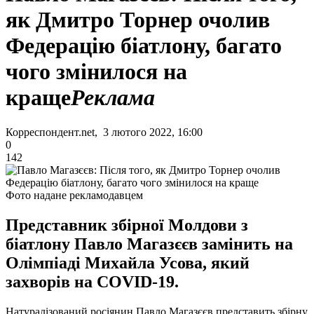
як Дмитро Торнер очолив
Федерацію біатлону, багато
чого змінилося на
краще
Реклама
Корреспондент.net, 3 лютого 2022, 16:00
0
142
Фото надане рекламодавцем
Представник збірної Молдови з
біатлону Павло Магазєєв замінить на
Олімпіаді Михайла Усова, який
захворів на COVID-19.
Натуралізований росіянин Павло Магазєєв представить збірну