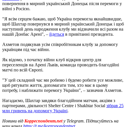
повернення в мирний український Донецьк після перемоги у
війні з Росією.
"Я всім серцем бажаю, щоб Україна перемогла якнайшвидше,
щоб Шахтар повернувся в мирний український Донецьк і щоб
наступний день народження клубу ми відзначили всі разом на
нашій Донбас Арені", –
йдеться
в привітанні президента.
Ахметов подякував усім співробітникам клубу за допомогу
українцям під час війни.
Як відомо, з початку війни клуб відкрив центр для
переселенців на Арені Львів, команда проводить благодійні
матчі по всій Європі.
"У цей складний час ми робимо і будемо робити усе можливе,
щоб рятувати життя, допомагати тим, хто має в цьому
потребу, і наближати перемогу України", – зазначив Ахметов.
Нагадаємо, Шахтар завдяки благодійним матчам, акціям з
партнерами, діяльності Shelter Centre і Shakhtar Social
зібрав 25
млн гривень на допомогу Україні
.
Новини від
Корреспондент.net
у Telegram. Підписуйтесь на
наш канал
https://t.me/korrespondentnet