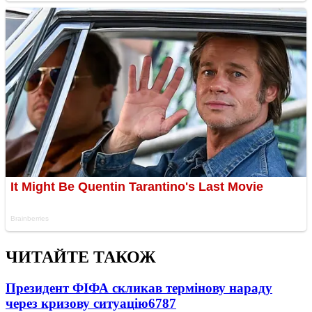
ЧИТАЙТЕ ТАКОЖ
Президент ФІФА скликав термінову нараду
через кризову ситуацію
6787