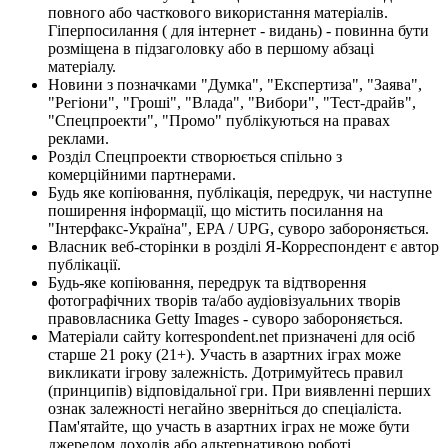
повного або часткового використання матеріалів.
Гіперпосилання ( для інтернет - видань) - повинна бути
розміщена в підзаголовку або в першому абзаці
матеріалу.
Новини з позначками "Думка", "Експертиза", "Заява",
"Регіони", "Гроші", "Влада", "Вибори", "Тест-драйв",
"Спецпроекти", "Промо" публікуються на правах
реклами.
Розділ Спецпроекти створюється спільно з
комерційними партнерами.
Будь яке копіювання, публікація, передрук, чи наступне
поширення інформації, що містить посилання на
"Інтерфакс-Україна", EPA / UPG, суворо забороняється.
Власник веб-сторінки в розділі Я-Корреспондент є автор
публікації.
Будь-яке копіювання, передрук та відтворення
фотографічних творів та/або аудіовізуальних творів
правовласника Getty Images - суворо забороняється.
Матеріали сайту korrespondent.net призначені для осіб
старше 21 року (21+). Участь в азартних іграх може
викликати ігрову залежність. Дотримуйтесь правил
(принципів) відповідальної гри. При виявленні перших
ознак залежності негайно зверніться до спеціаліста.
Пам'ятайте, що участь в азартних іграх не може бути
джерелом доходів або альтернативою роботі.