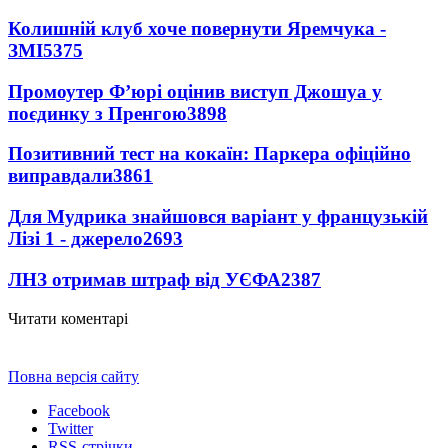
Колишній клуб хоче повернути Яремчука -
ЗМІ
5375
Промоутер Ф’юрі оцінив виступ Джошуа у
поєдинку з Пренгою
3898
Позитивний тест на кокаїн: Паркера офіційно
виправдали
3861
Для Мудрика знайшовся варіант у французькій
Лізі 1 - джерело
2693
ЛНЗ отримав штраф від УЄФА
2387
Читати коментарі
Повна версія сайту
Facebook
Twitter
RSS-стрічки