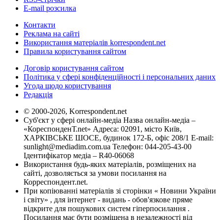
E-mail розсилка
Контакти
Реклама на сайті
Використання матеріалів korrespondent.net
Правила користування сайтом
Договір користування сайтом
Політика у сфері конфіденційності і персональних даних
Угода щодо користування
Редакція
© 2000-2026, Korrespondent.net
Суб'єкт у сфері онлайн-медіа Назва онлайн-медіа –
«КореспонденТ.net» Адреса: 02091, місто Київ,
ХАРКІВСЬКЕ ШОСЕ, будинок 172-Б, офіс 208/1 E-mail:
sunlight@mediadim.com.ua
Телефон: 044-205-43-00
Ідентифікатор медіа – R40-06068
Використання будь-яких матеріалів, розміщених на
сайті, дозволяється за умови посилання на
Корреспондент.net.
При копіюванні матеріалів зі сторінки « Новини України
і світу» , для інтернет - видань - обов'язкове пряме
відкрите для пошукових систем гіперпосилання .
Посилання має бути розміщена в незалежності від