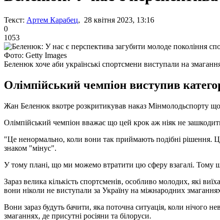
Текст:
Артем Карабец
, 28 квітня 2023, 13:16
0
1053
Фото: Getty Images
Беленюк хоче аби українські спортсмени виступали на змаганн
Олімпійський чемпіон виступив категори
Жан Беленюк вкотре розкритикував наказ Мінмолодьспорту щодо
Олімпійський чемпіон вважає що цей крок аж ніяк не зашкодить
"Це ненормально, коли вони так приймають подібні рішення. Це 
знаком "мінус".
У тому плані, що ми можемо втратити цю сферу взагалі. Тому щ
Зараз велика кількість спортсменів, особливо молодих, які виїх
вони ніколи не виступали за Україну на міжнародних змаганнях
Вони зараз будуть бачити, яка поточна ситуація, коли нічого не
змаганнях, де присутні росіяни та білоруси.