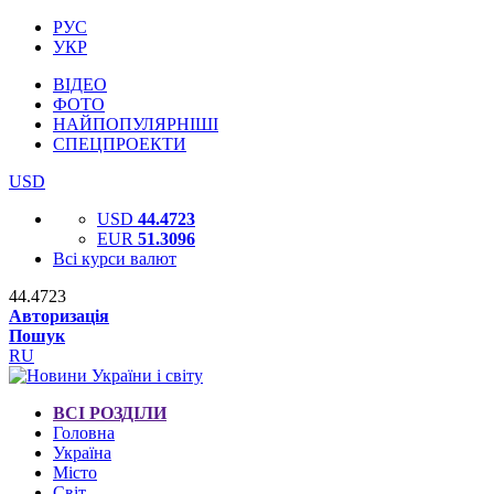
РУС
УКР
ВІДЕО
ФОТО
НАЙПОПУЛЯРНІШІ
СПЕЦПРОЕКТИ
USD
USD
44.4723
EUR
51.3096
Всі курси валют
44.4723
Авторизація
Пошук
RU
ВСІ РОЗДІЛИ
Головна
Україна
Місто
Світ