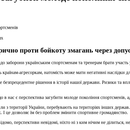
ях
чно проти бойкоту змагань через допуск
 заборони українським спортсменам та тренерам брати участь у 
 країнам-агресоркам, натомість може мати негативні наслідки дл
безпрецедентне рішення в історії нашої держави. Ризики та впли
о в нас є перспектива загубити молоде покоління спортсменів, а
али з території України, перебувають на територіях інших держав
. І це дозволяє їм без проблем змінити спортивне громадянство.
відомо, перспективи невідомі, ніхто ні з ким нічим не ділиться, 