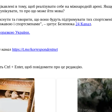
ікавлені в тому, щоб реалізувати себе на міжнародній арені. Якщ
мунікувати, то про що може йти мова?
снути та говорити, що вони будуть підтримувати тих спортсменів
ржавою і спортсменами", – цитує Беленюка
24 Канал
.
поразкою України.
ш канал
https://t.me/korrespondentnet
ь Ctrl + Enter, щоб повідомити про це редакцію.