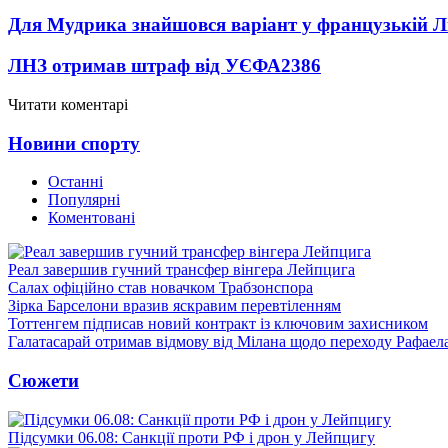
Для Мудрика знайшовся варіант у французькій Ліз
ЛНЗ отримав штраф від УЄФА
2386
Читати коментарі
Новини спорту
Останні
Популярні
Коментовані
Реал завершив гучний трансфер вінгера Лейпцига
Салах офіційно став новачком Трабзонспора
Зірка Барселони вразив яскравим перевтіленням
Тоттенгем підписав новий контракт із ключовим захисником
Галатасарай отримав відмову від Мілана щодо переходу Рафаел
Сюжети
Підсумки 06.08: Санкції проти РФ і дрон у Лейпцигу