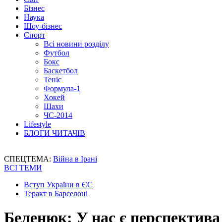
Бізнес
Наука
Шоу-бізнес
Спорт
Всі новини розділу
Футбол
Бокс
Баскетбол
Теніс
Формула-1
Хокей
Шахи
ЧС-2014
Lifestyle
БЛОГИ ЧИТАЧІВ
СПЕЦТЕМА:
Війна в Ірані
ВСІ ТЕМИ
Вступ України в ЄС
Теракт в Барселоні
Беленюк: У нас є перспектива