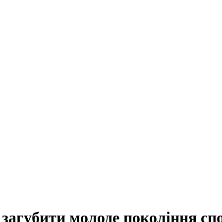
 загубити молоде покоління сп