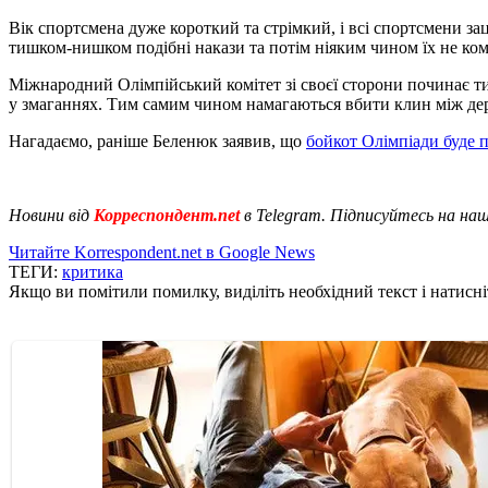
Вік спортсмена дуже короткий та стрімкий, і всі спортсмени зац
тишком-нишком подібні накази та потім ніяким чином їх не ко
Міжнародний Олімпійський комітет зі своєї сторони починає ти
у змаганнях. Тим самим чином намагаються вбити клин між де
Нагадаємо, раніше Беленюк заявив, що
бойкот Олімпіади буде 
Новини від
Корреспондент.net
в Telegram. Підписуйтесь на на
Читайте Korrespondent.net в Google News
ТЕГИ:
критика
Якщо ви помітили помилку, виділіть необхідний текст і натисніт