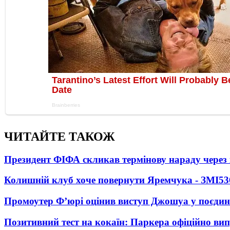
ЧИТАЙТЕ ТАКОЖ
Президент ФІФА скликав термінову нараду через 
Колишній клуб хоче повернути Яремчука - ЗМІ
53
Промоутер Ф’юрі оцінив виступ Джошуа у поєди
Позитивний тест на кокаїн: Паркера офіційно ви