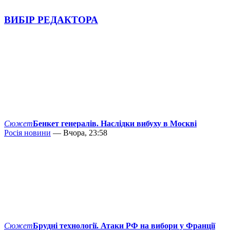
ВИБІР РЕДАКТОРА
Сюжет
Бенкет генералів. Наслідки вибуху в Москві
Росія новини
— Вчора, 23:58
Сюжет
Брудні технології. Атаки РФ на вибори у Франції