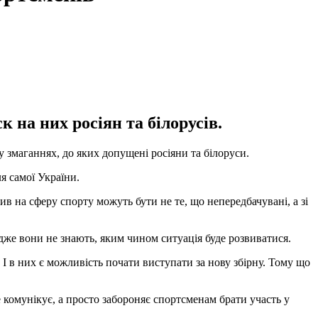
 на них росіян та білорусів.
змаганнях, до яких допущені росіяни та білоруси.
я самої України.
в на сферу спорту можуть бути не те, що непередбачувані, а зі
дже вони не знають, яким чином ситуація буде розвиватися.
. І в них є можливість почати виступати за нову збірну. Тому що
не комунікує, а просто забороняє спортсменам брати участь у