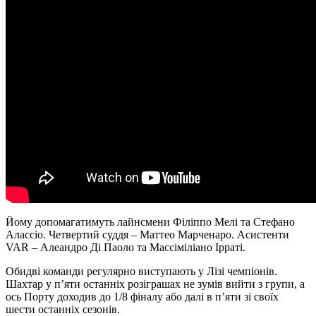
Йому допомагатимуть лайнсмени Філіппо Мелі та Стефано
Алассіо. Четвертий суддя – Маттео Марченаро. Асистенти
VAR – Алеандро Ді Паоло та Массіміліано Ірраті.
Обидві команди регулярно виступають у Лізі чемпіонів.
Шахтар у п’яти останніх розіграшах не зумів вийти з групи, а
ось Порту доходив до 1/8 фіналу або далі в п’яти зі своїх
шести останніх сезонів.