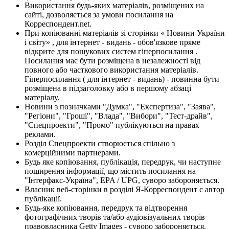
Використання будь-яких матеріалів, розміщених на
сайті, дозволяється за умови посилання на
Корреспондент.net.
При копіюванні матеріалів зі сторінки « Новини України
і світу» , для інтернет - видань - обов'язкове пряме
відкрите для пошукових систем гіперпосилання .
Посилання має бути розміщена в незалежності від
повного або часткового використання матеріалів.
Гіперпосилання ( для інтернет - видань) - повинна бути
розміщена в підзаголовку або в першому абзаці
матеріалу.
Новини з позначками "Думка", "Експертиза", "Заява",
"Регіони", "Гроші", "Влада", "Вибори", "Тест-драйв",
"Спецпроекти", "Промо" публікуються на правах
реклами.
Розділ Спецпроекти створюється спільно з
комерційними партнерами.
Будь яке копіювання, публікація, передрук, чи наступне
поширення інформації, що містить посилання на
"Інтерфакс-Україна", EPA / UPG, суворо забороняється.
Власник веб-сторінки в розділі Я-Корреспондент є автор
публікації.
Будь-яке копіювання, передрук та відтворення
фотографічних творів та/або аудіовізуальних творів
правовласника Getty Images - суворо забороняється.