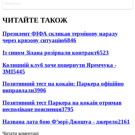
ЧИТАЙТЕ ТАКОЖ
Президент ФІФА скликав термінову нараду
через кризову ситуацію
6846
Із сином Зідана розірвали контракт
6523
Колишній клуб хоче повернути Яремчука -
ЗМІ
5445
Позитивний тест на кокаїн: Паркера офіційно
виправдали
3906
Позитивний тест Паркера на кокаїн отримав
несподіване пояснення
3795
Названа дата бою Ф’юрі-Джошуа - джерело
2161
Читати коментарі