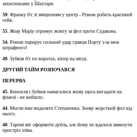
захисниками у Шахтаря.
59
. Франку б'є зі зміщенням у центр - Різник робить красивий
сейв.
55
. Жоау Маріу отримує жовту за фол проти Судакова.
54
. Різник парирує сильний удар гравця Порту з-за меж
штрафного!
49
. Зубков б'є по воротах, кіпер на місці.
ДРУГИЙ ТАЙМ РОЗПОЧАВСЯ
ПЕРЕРВА
45
. Конопля і Зубков намагалися знову щось вигадати на
фланзі - не вийшло.
44
. Могли вже видаляти Степаненка. Знову жорсткий фол від
нього.
40
. Таремі міг оформити дубль, але йому не вдалося замкнути
простріл зліва.