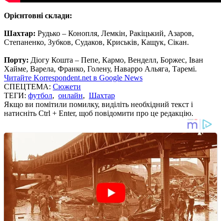
Орієнтовні склади:
Шахтар:
Рудько – Конопля, Лемкін, Ракіцький, Азаров,
Степаненко, Зубков, Судаков, Криськів, Кащук, Сікан.
Порту:
Діогу Кошта – Пепе, Кармо, Венделл, Боржес, Іван
Хайме, Варела, Франко, Голену, Наварро Альяга, Таремі.
Читайте Korrespondent.net в Google News
СПЕЦТЕМА:
Сюжети
ТЕГИ:
футбол
,
онлайн
,
Шахтар
Якщо ви помітили помилку, виділіть необхідний текст і
натисніть Ctrl + Enter, щоб повідомити про це редакцію.