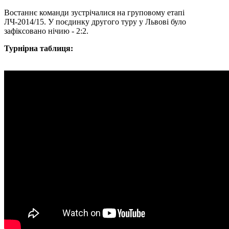
Востаннє команди зустрічалися на груповому етапі
ЛЧ-2014/15. У поєдинку другого туру у Львові було
зафіксовано нічию - 2:2.
Турнірна таблиця: