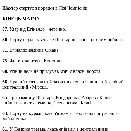
Шахтар стартує з поразки в Лізі Чемпіонів.
КІНЕЦЬ МАТЧУ
87
. Удар від Егіналдо - неточно.
86
. Порту віддав м'яч, але Шахтар не знає, що з ним робити.
81
. Егіналдо замінив Сікана
75
. Желтая карточка Конопли.
68
. Різник ледь не придумав м'яч у власні ворота.
66
. Правий центральний захисник тепер Ракицький, а лівий
центральний - Міроші.
65
. Три заміни у Шахтаря, Бондаренко, Азаров і Кащук
вийшли замість Лемкіна, Степаненка і Келсі.
63
. Порту на куражі, вже п'ятками грають біля штрафного
майданчика.
61.
У Лемкіна травма, якась епідемія з центральними