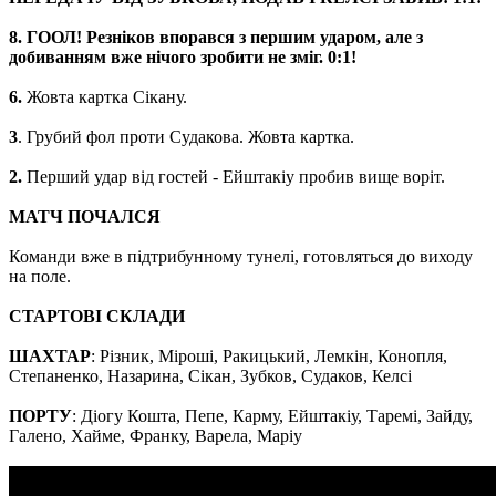
8. ГООЛ! Резніков впорався з першим ударом, але з
добиванням вже нічого зробити не зміг. 0:1!
6.
Жовта картка Сікану.
3
. Грубий фол проти Судакова. Жовта картка.
2.
Перший удар від гостей - Ейштакіу пробив вище воріт.
МАТЧ ПОЧАЛСЯ
Команди вже в підтрибунному тунелі, готовляться до виходу
на поле.
СТАРТОВІ СКЛАДИ
ШАХТАР
: Різник, Міроші, Ракицький, Лемкін, Конопля,
Степаненко, Назарина, Сікан, Зубков, Судаков, Келсі
ПОРТУ
: Діогу Кошта, Пепе, Карму, Ейштакіу, Таремі, Зайду,
Галено, Хайме, Франку, Варела, Маріу