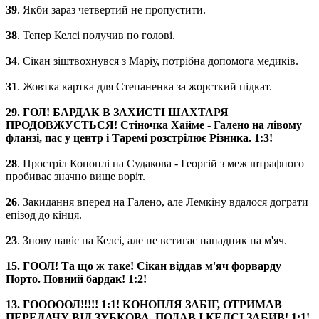
39
. Якби зараз четвертий не пропустити.
38
. Тепер Келсі получив по голові.
34
. Сікан зіштвохнувся з Маріу, потрібна допомога медиків.
31
. Жовтка картка для Степаненка за жорсткий підкат.
29. ГОЛ! БАРДАК В ЗАХИСТІ ШАХТАРЯ
ПРОДОВЖУЄТЬСЯ! Стіночка Хайме - Галено на лівому
фланзі, пас у центр і Таремі розстрілює Різника. 1:3!
28
. Простріл Коноплі на Судакова - Георгій з меж штрафного
пробиває значно вище воріт.
26
. Закидання вперед на Галено, але Лемкіну вдалося дограти
епізод до кінця.
23
. Знову навіс на Келсі, але не встигає нападник на м'яч.
15. ГООЛ! Та що ж таке! Сікан віддав м'яч форварду
Порто. Повний бардак! 1:2!
13. ГОООООЛ!!!!! 1:1! КОНОПЛЯ ЗАБІГ, ОТРИМАВ
ПЕРЕДАЧУ ВІД ЗУБКОВА, ПОДАВ І КЕЛСІ ЗАБИВ! 1:1!