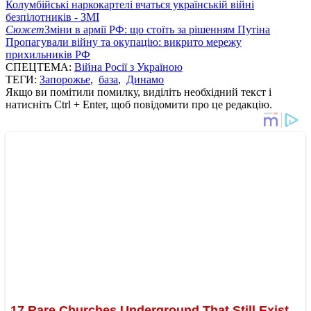
Колумбійські наркокартелі вчаться українській війні
безпілотників - ЗМІ
Сюжет
Зміни в армії РФ: що стоїть за рішенням Путіна
Пропагували війну та окупацію: викрито мережу
прихильників РФ
СПЕЦТЕМА:
Війна Росії з Україною
ТЕГИ:
Запорожье
,
база
,
Динамо
Якщо ви помітили помилку, виділіть необхідний текст і
натисніть Ctrl + Enter, щоб повідомити про це редакцію.