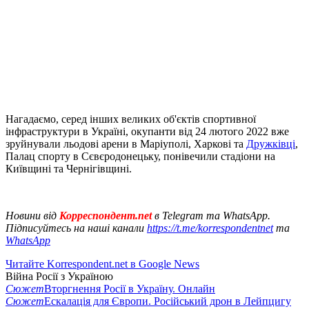
Нагадаємо, серед інших великих об'єктів спортивної
інфраструктури в Україні, окупанти від 24 лютого 2022 вже
зруйнували льодові арени в Маріуполі, Харкові та
Дружківці
,
Палац спорту в Сєвєродонецьку, понівечили стадіони на
Київщині та Чернігівщині.
Новини від
Корреспондент.net
в Telegram та WhatsApp.
Підписуйтесь на наші канали
https://t.me/korrespondentnet
та
WhatsApp
Читайте Korrespondent.net в Google News
Війна Росії з Україною
Сюжет
Вторгнення Росії в Україну. Онлайн
Сюжет
Ескалація для Європи. Російський дрон в Лейпцигу