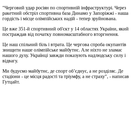
"Черговий удар росіян по спортивній інфраструктурі. Через
ракетний обстріл спортивна база Динамо у Запоріжжі - наша
гордість і місце олімпійських надій - тепер зруйнована.
Це вже 351-й спортивний об'єкт у 14 областях України, який
постраждав від початку повномасштабного вторгнення.
Це наш спільний біль і втрата. Це чергова спроба окупантів
знищити наше олімпійське майбутнє. Але ніхто не зламає
нашого духу. Українці завжди показують надлюдську силу і
відвагу.
Ми будуємо майбутнє, де спорт об’єднує, а не розділяє. Де
стадіони - це місця радості та тріумфу, а не страху", - написав
Гутцайт.