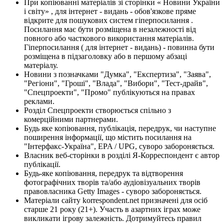
При копіюванні матеріалів зі сторінки « Новини України
і світу» , для інтернет - видань - обов'язкове пряме
відкрите для пошукових систем гіперпосилання .
Посилання має бути розміщена в незалежності від
повного або часткового використання матеріалів.
Гіперпосилання ( для інтернет - видань) - повинна бути
розміщена в підзаголовку або в першому абзаці
матеріалу.
Новини з позначками "Думка", "Експертиза", "Заява",
"Регіони", "Гроші", "Влада", "Вибори", "Тест-драйв",
"Спецпроекти", "Промо" публікуються на правах
реклами.
Розділ Спецпроекти створюється спільно з
комерційними партнерами.
Будь яке копіювання, публікація, передрук, чи наступне
поширення інформації, що містить посилання на
"Інтерфакс-Україна", EPA / UPG, суворо забороняється.
Власник веб-сторінки в розділі Я-Корреспондент є автор
публікації.
Будь-яке копіювання, передрук та відтворення
фотографічних творів та/або аудіовізуальних творів
правовласника Getty Images - суворо забороняється.
Матеріали сайту korrespondent.net призначені для осіб
старше 21 року (21+). Участь в азартних іграх може
викликати ігрову залежність. Дотримуйтесь правил