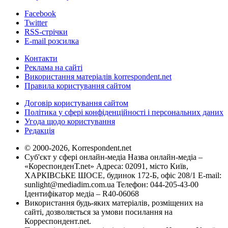
Facebook
Twitter
RSS-стрічки
E-mail розсилка
Контакти
Реклама на сайті
Використання матеріалів korrespondent.net
Правила користування сайтом
Договір користування сайтом
Політика у сфері конфіденційності і персональних даних
Угода щодо користування
Редакція
© 2000-2026, Korrespondent.net
Суб'єкт у сфері онлайн-медіа Назва онлайн-медіа –
«КореспонденТ.net» Адреса: 02091, місто Київ,
ХАРКІВСЬКЕ ШОСЕ, будинок 172-Б, офіс 208/1 E-mail:
sunlight@mediadim.com.ua
Телефон: 044-205-43-00
Ідентифікатор медіа – R40-06068
Використання будь-яких матеріалів, розміщених на
сайті, дозволяється за умови посилання на
Корреспондент.net.