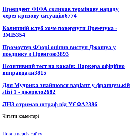
Президент ФІФА скликав термінову нараду
через кризову ситуацію
6774
Колишній клуб хоче повернути Яремчука -
ЗМІ
5354
Промоутер Ф’юрі оцінив виступ Джошуа у
поєдинку з Пренгою
3893
Позитивний тест на кокаїн: Паркера офіційно
виправдали
3815
Для Мудрика знайшовся варіант у французькій
Лізі 1 - джерело
2682
ЛНЗ отримав штраф від УЄФА
2386
Читати коментарі
Повна версія сайту