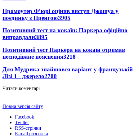
Промоутер Ф’юрі оцінив виступ Джошуа у
поєдинку з Пренгою
3905
Позитивний тест на кокаїн: Паркера офіційно
виправдали
3895
Позитивний тест Паркера на кокаїн отримав
несподіване пояснення
3218
Для Мудрика знайшовся варіант у французькій
Лізі 1 - джерело
2700
Читати коментарі
Повна версія сайту
Facebook
Twitter
RSS-стрічки
E-mail розсилка