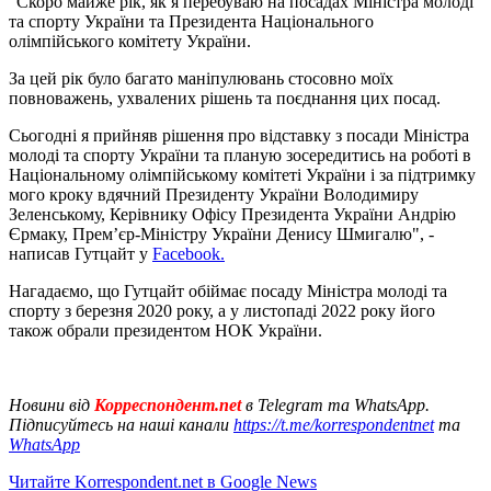
"Скоро майже рік, як я перебуваю на посадах Міністра молоді
та спорту України та Президента Національного
олімпійського комітету України.
За цей рік було багато маніпулювань стосовно моїх
повноважень, ухвалених рішень та поєднання цих посад.
Сьогодні я прийняв рішення про відставку з посади Міністра
молоді та спорту України та планую зосередитись на роботі в
Національному олімпійському комітеті України і за підтримку
мого кроку вдячний Президенту України Володимиру
Зеленському, Керівнику Офісу Президента України Андрію
Єрмаку, Прем’єр-Міністру України Денису Шмигалю", -
написав Гутцайт у
Facebook.
Нагадаємо, що Гутцайт обіймає посаду Міністра молоді та
спорту з березня 2020 року, а у листопаді 2022 року його
також обрали президентом НОК України.
Новини від
Корреспондент.net
в Telegram та WhatsApp.
Підписуйтесь на наші канали
https://t.me/korrespondentnet
та
WhatsApp
Читайте Korrespondent.net в Google News