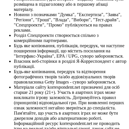
розміщена в підзаголовку або в першому абзаці
матеріалу.
Новини з позначками "Думка", "Експертиза", "Заява",
"Регіони", "Гроші", "Влада", "Вибори", "Тест-драйв",
"Спецпроекти", "Промо" публікуються на правах
реклами.
Розділ Спецпроекти створюється спільно з
комерційними партнерами.
Будь яке копіювання, публікація, передрук, чи наступне
поширення інформації, що містить посилання на
"Інтерфакс-Україна", EPA / UPG, суворо забороняється.
Власник веб-сторінки в розділі Я-Корреспондент є автор
публікації.
Будь-яке копіювання, передрук та відтворення
фотографічних творів та/або аудіовізуальних творів
правовласника Getty Images - суворо забороняється.
Матеріали сайту korrespondent.net призначені для осіб
старше 21 року (21+). Участь в азартних іграх може
викликати ігрову залежність. Дотримуйтесь правил
(принципів) відповідальної гри. При виявленні перших
ознак залежності негайно зверніться до спеціаліста.
Пам'ятайте, що участь в азартних іграх не може бути
джерелом доходів або альтернативою роботі.
Інформаційний ресурс korrespondent.net не проводить
ігри на реальні та/або віртуальні гроші, також сайт не