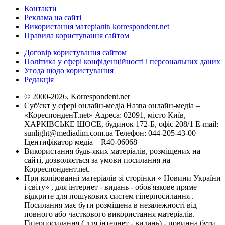
Контакти
Реклама на сайті
Використання матеріалів korrespondent.net
Правила користування сайтом
Договір користування сайтом
Політика у сфері конфіденційності і персональних даних
Угода щодо користування
Редакція
© 2000-2026, Korrespondent.net
Суб'єкт у сфері онлайн-медіа Назва онлайн-медіа –
«КореспонденТ.net» Адреса: 02091, місто Київ,
ХАРКІВСЬКЕ ШОСЕ, будинок 172-Б, офіс 208/1 E-mail:
sunlight@mediadim.com.ua
Телефон: 044-205-43-00
Ідентифікатор медіа – R40-06068
Використання будь-яких матеріалів, розміщених на
сайті, дозволяється за умови посилання на
Корреспондент.net.
При копіюванні матеріалів зі сторінки « Новини України
і світу» , для інтернет - видань - обов'язкове пряме
відкрите для пошукових систем гіперпосилання .
Посилання має бути розміщена в незалежності від
повного або часткового використання матеріалів.
Гіперпосилання ( для інтернет - видань) - повинна бути