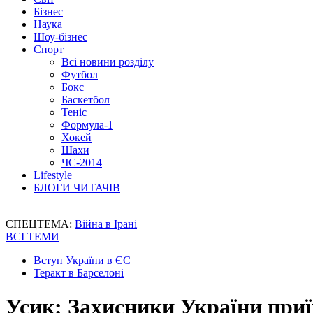
Бізнес
Наука
Шоу-бізнес
Спорт
Всі новини розділу
Футбол
Бокс
Баскетбол
Теніс
Формула-1
Хокей
Шахи
ЧС-2014
Lifestyle
БЛОГИ ЧИТАЧІВ
СПЕЦТЕМА:
Війна в Ірані
ВСІ ТЕМИ
Вступ України в ЄС
Теракт в Барселоні
Усик: Захисники України приї