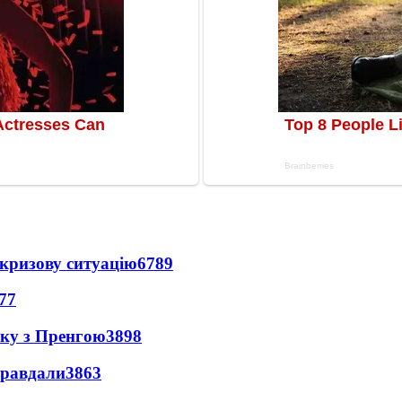
кризову ситуацію
6789
77
нку з Пренгою
3898
правдали
3863