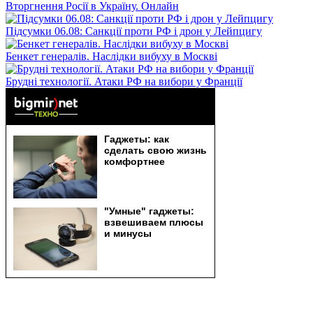
Вторгнення Росії в Україну. Онлайн
Підсумки 06.08: Санкції проти РФ і дрон у Лейпцигу
Бенкет генералів. Наслідки вибуху в Москві
Брудні технології. Атаки РФ на вибори у Франції