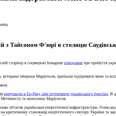
й з Тайсоном Ф'юрі в столицю Саудівсько
сній сторінці в соцмережі Instagram
повідомив
про прибуття украї
, ветерани оборони Маріуполя, приїхали підтримати мене та всю У
авня.
нів
вирушили в Ер-Ріяд, аби підтримати українського боксера
. В 
и Метінвесту та захисники Маріуполя.
стами об'єктів української енергетичної інфраструктури, Олекса
и на критичному становищі енергетичного сектору України та закл