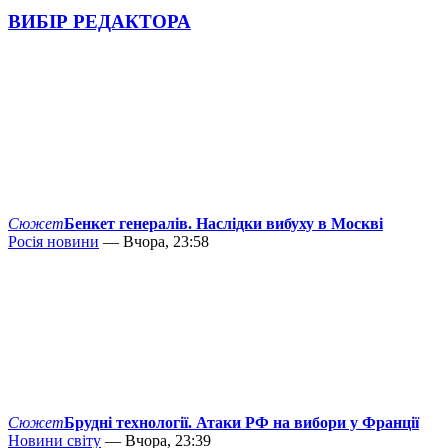
ВИБІР РЕДАКТОРА
Сюжет
Бенкет генералів. Наслідки вибуху в Москві
Росія новини
— Вчора, 23:58
Сюжет
Брудні технології. Атаки РФ на вибори у Франції
Новини світу
— Вчора, 23:39