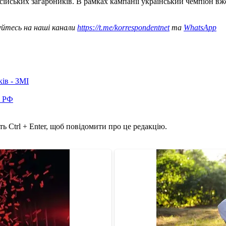
осійських загарбників. В рамках кампанії український чемпіон в
уйтесь на наші канали
https://t.me/korrespondentnet
та
WhatsApp
ків - ЗМІ
в РФ
ь Ctrl + Enter, щоб повідомити про це редакцію.