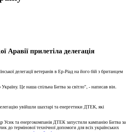
ї Аравії прилетіла делегація
нської делегації ветеранів в Ер-Ріад на його бій з британцем
країну. Це наша спільна Битва за світло", - написав він.
делегацію увійшли шахтарі та енергетики ДТЕК, які
ндр Усик та енергокомпанія ДТЕК запустили кампанію Битва за
ик до термінової технічної допомоги для всіх українських