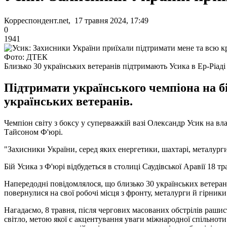
Корреспондент.net, 17 травня 2024, 17:49
0
1941
Фото: ДТЕК
Близько 30 українських ветеранів підтримають Усика в Ер-Ріаді
Підтримати українського чемпіона на бі
українських ветеранів.
Чемпіон світу з боксу у суперважкій вазі Олександр Усик на вла
Тайсоном Ф'юрі.
"Захисники України, серед яких енергетики, шахтарі, металурги
Бій Усика з Ф'юрі відбудеться в столиці Саудівської Аравії 18 тр
Напередодні повідомлялося, що близько 30 українських ветера
повернулися на свої робочі місця з фронту, металурги й гірник
Нагадаємо, 8 травня, після чергових масованих обстрілів раши
світло, метою якої є акцентування уваги міжнародної спільнот