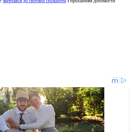
же
звертався до світової спільноти
з проханням допомогти