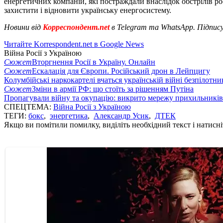
енергетичних компаній, які постраждали внаслідок обстрілів р
захистити і відновити українську енергосистему.
Новини від
Корреспондент.net
в Telegram та WhatsApp. Підпис
Читайте Korrespondent.net в Google News
Війна Росії з Україною
Сюжет
Вторгнення Росії в Україну. Онлайн
Сюжет
Ескалація для Європи. Російський дрон в Лейпцигу
Колумбійські наркокартелі вчаться українській війні безпілотни
Сюжет
Зміни в армії РФ: що стоїть за рішенням Путіна
Пропагували війну та окупацію: викрито мережу прихильникі
СПЕЦТЕМА:
Війна Росії з Україною
ТЕГИ:
бокс
,
энергетика
,
Александр Усик
,
ДТЕК
Якщо ви помітили помилку, виділіть необхідний текст і натисніт