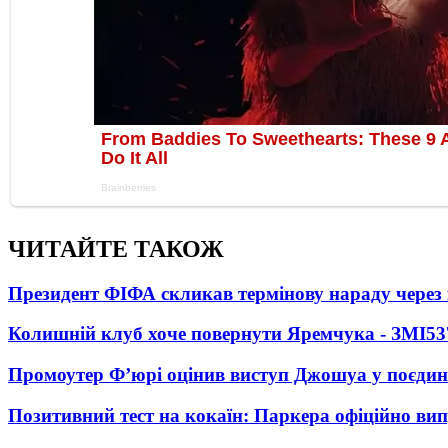
ЧИТАЙТЕ ТАКОЖ
Президент ФІФА скликав термінову нараду через 
Колишній клуб хоче повернути Яремчука - ЗМІ
53
Промоутер Ф’юрі оцінив виступ Джошуа у поєди
Позитивний тест на кокаїн: Паркера офіційно ви