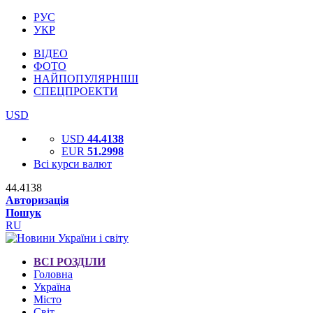
РУС
УКР
ВІДЕО
ФОТО
НАЙПОПУЛЯРНІШІ
СПЕЦПРОЕКТИ
USD
USD
44.4138
EUR
51.2998
Всі курси валют
44.4138
Авторизація
Пошук
RU
ВСІ РОЗДІЛИ
Головна
Україна
Місто
Світ