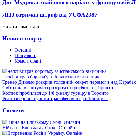
Для Мудрика знайшовся варіант у французькій Ліз
ЛНЗ отримав штраф від УЄФА
2387
Читати коментарі
Новини спорту
Останні
Популярні
Коментовані
Челсі виграв боротьбу за іспанського захисника
Тренер Динамо розкрив головний секрет перемоги над Караба
Світоліна влаштувала розгром ексросіянці в Торонто
Костюк пробилася до 1/8 фіналу турніру в Торонто
Реал завершив гучний трансфер вінгера Лейпцига
Сюжети
Війна на Близькому Сході. Онлайн