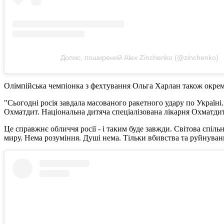
Допис, поширений Alex Zinchenko (@zinchenko)
Олімпійська чемпіонка з фехтування Ольга Харлан також окрем
"Сьогодні росія завдала масованого ракетного удару по Україн
Охматдит. Національна дитяча спеціалізована лікарня Охматдит»
Це справжнє обличчя росії - і таким буде завжди. Світова спіл
миру. Нема розуміння. Душі нема. Тільки вбивства та руйнуван