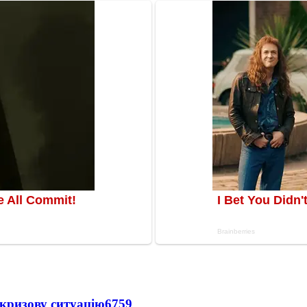
кризову ситуацію
6759