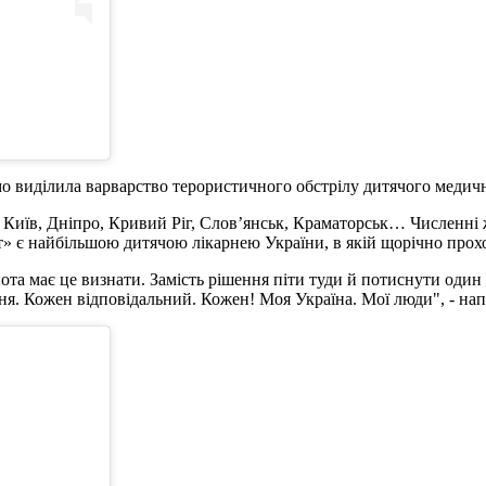
о виділила варварство терористичного обстрілу дитячого медичн
і. Київ, Дніпро, Кривий Ріг, Слов’янськ, Краматорськ… Численні
 є найбільшою дитячою лікарнею України, в якій щорічно проходя
ьнота має це визнати. Замість рішення піти туди й потиснути один
ня. Кожен відповідальний. Кожен! Моя Україна. Мої люди", - на