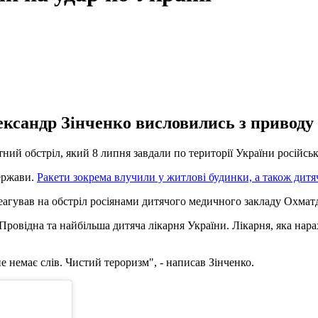
ксандр Зінченко висловились з приводу ч
ий обстріл, який 8 липня завдали по території України російськ
держави.
Ракети зокрема влучили у житлові будинки, а також дитя
еагував на обстріл росіянами дитячого медичного закладу Охмат
ровідна та найбільша дитяча лікарня України. Лікарня, яка нарах
ене немає слів. Чистий тероризм", - написав Зінченко.