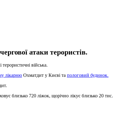
ергової атаки терористів.
і терористичні війська.
чу лікарню
Охматдит у Києві та
пологовий будинок.
дит.
овує близько 720 ліжок, щорічно лікує близько 20 тис.