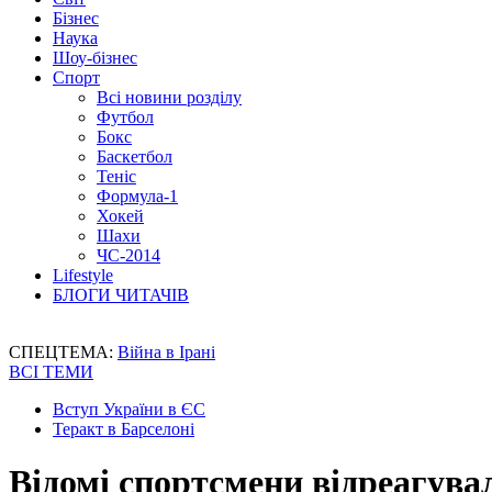
Бізнес
Наука
Шоу-бізнес
Спорт
Всі новини розділу
Футбол
Бокс
Баскетбол
Теніс
Формула-1
Хокей
Шахи
ЧС-2014
Lifestyle
БЛОГИ ЧИТАЧІВ
СПЕЦТЕМА:
Війна в Ірані
ВСІ ТЕМИ
Вступ України в ЄС
Теракт в Барселоні
Відомі спортсмени відреагувал