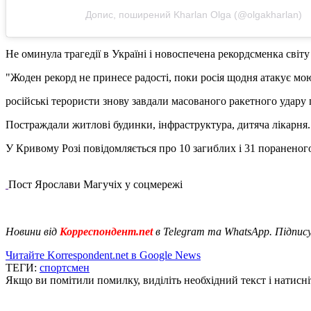
Допис, поширений Kharlan Olga (@olgakharlan)
Не оминула трагедії в Україні і новоспечена рекордсменка світ
"Жоден рекорд не принесе радості, поки росія щодня атакує мою 
російські терористи знову завдали масованого ракетного удару по
Постраждали житлові будинки, інфраструктура, дитяча лікарня.
У Кривому Розі повідомляється про 10 загиблих і 31 пораненого
Пост Ярослави Магучіх у соцмережі
Новини від
Корреспондент.net
в Telegram та WhatsApp. Підпис
Читайте Korrespondent.net в Google News
ТЕГИ:
спортсмен
Якщо ви помітили помилку, виділіть необхідний текст і натисніт