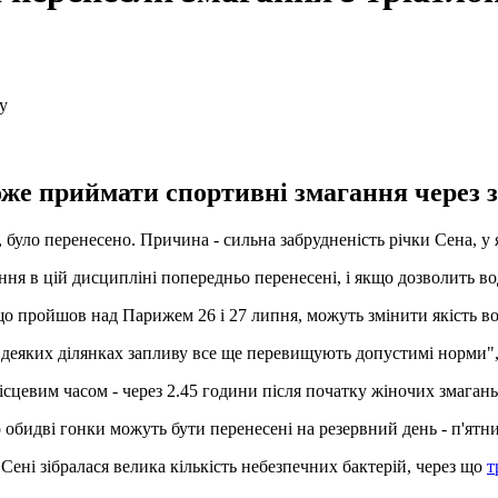
оже приймати спортивні змагання через з
і, було перенесено. Причина - сильна забрудненість річки Сена, 
ня в цій дисципліні попередньо перенесені, і якщо дозволить вод
що пройшов над Парижем 26 і 27 липня, можуть змінити якість во
 деяких ділянках запливу все ще перевищують допустимі норми",
ісцевим часом - через 2.45 години після початку жіночих змагань
 обидві гонки можуть бути перенесені на резервний день - п'ятн
Сені зібралася велика кількість небезпечних бактерій, через що
т