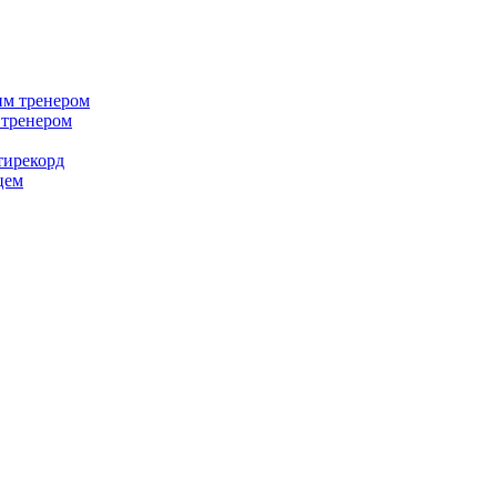
м тренером
нтирекорд
цем