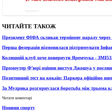
ЧИТАЙТЕ ТАКОЖ
Президент ФІФА скликав термінову нараду через 
Перша федерація відмовилася підтримувати Інфа
Колишній клуб хоче повернути Яремчука - ЗМІ
53
Промоутер Ф’юрі оцінив виступ Джошуа у поєди
Позитивний тест на кокаїн: Паркера офіційно ви
За Мудрика розгорнулася боротьба між трьома 
Читати коментарі
Новини спорту