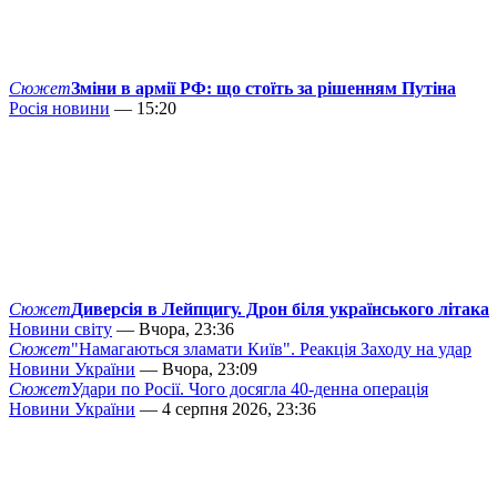
Сюжет
Зміни в армії РФ: що стоїть за рішенням Путіна
Росія новини
— 15:20
Сюжет
Диверсія в Лейпцигу. Дрон біля українського літака
Новини світу
— Вчора, 23:36
Сюжет
"Намагаються зламати Київ". Реакція Заходу на удар
Новини України
— Вчора, 23:09
Сюжет
Удари по Росії. Чого досягла 40-денна операція
Новини України
— 4 серпня 2026, 23:36