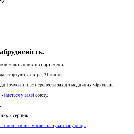
абрудненість.
у якій мають пливти спортсмени.
а, стартують завтра, 31 липня.
ди і змусити нас перенести захід з медичних міркувань.
 -
йдеться у заяві
союзу.
.
ицю, 2 серпня.
ріатлоністи не змогли тренуватися у річці.