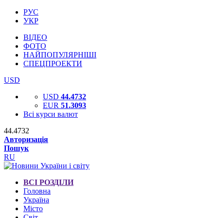
РУС
УКР
ВІДЕО
ФОТО
НАЙПОПУЛЯРНІШІ
СПЕЦПРОЕКТИ
USD
USD
44.4732
EUR
51.3093
Всі курси валют
44.4732
Авторизація
Пошук
RU
ВСІ РОЗДІЛИ
Головна
Україна
Місто
Світ