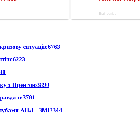
кризову ситуацію
6763
нтіно
6223
38
нку з Пренгою
3890
правдали
3791
клубами АПЛ - ЗМІ
3344