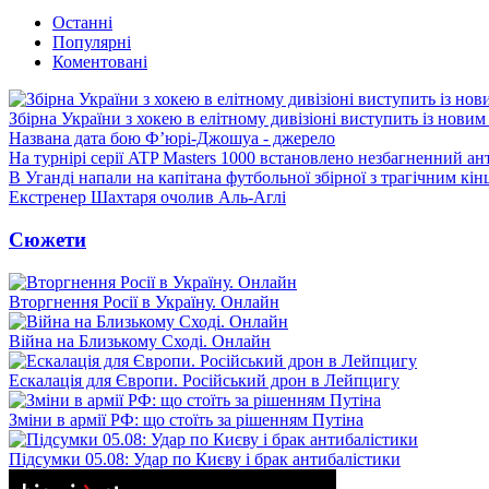
Останні
Популярні
Коментовані
Збірна України з хокею в елітному дивізіоні виступить із нови
Названа дата бою Ф’юрі-Джошуа - джерело
На турнірі серії ATP Masters 1000 встановлено незбагненний а
В Уганді напали на капітана футбольної збірної з трагічним кін
Екстренер Шахтаря очолив Аль-Аглі
Сюжети
Вторгнення Росії в Україну. Онлайн
Війна на Близькому Сході. Онлайн
Ескалація для Європи. Російський дрон в Лейпцигу
Зміни в армії РФ: що стоїть за рішенням Путіна
Підсумки 05.08: Удар по Києву і брак антибалістики