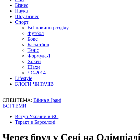
Бізнес
Наука
Шоу-бізнес
Спорт
Всі новини розділу
Футбол
Бокс
Баскетбол
Теніс
Формула-1
Хокей
Шахи
ЧС-2014
Lifestyle
БЛОГИ ЧИТАЧІВ
СПЕЦТЕМА:
Війна в Ірані
ВСІ ТЕМИ
Вступ України в ЄС
Теракт в Барселоні
Через бруд у Сені на Олімпіад