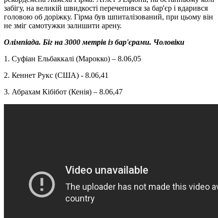
забігу, на великій швидкості перечепився за бар'єр і вдарився
головою об доріжку. Гірма був шпиталізований, при цьому він
не зміг самотужки залишити арену.
Олімпіада. Біг на 3000 метрів із бар'єрами. Чоловіки
1. Суфіан Ельбаккалі (Марокко) – 8.06,05
2. Кеннет Рукс (США) - 8.06,41
3. Абрахам Кібібот (Кенія) – 8.06,47