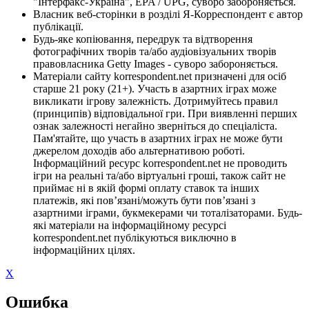
"Інтерфакс-Україна", EPA / UPG, суворо забороняється.
Власник веб-сторінки в розділі Я-Корреспондент є автор
публікації.
Будь-яке копіювання, передрук та відтворення
фотографічних творів та/або аудіовізуальних творів
правовласника Getty Images - суворо забороняється.
Матеріали сайту korrespondent.net призначені для осіб
старше 21 року (21+). Участь в азартних іграх може
викликати ігрову залежність. Дотримуйтесь правил
(принципів) відповідальної гри. При виявленні перших
ознак залежності негайно зверніться до спеціаліста.
Пам'ятайте, що участь в азартних іграх не може бути
джерелом доходів або альтернативою роботі.
Інформаційний ресурс korrespondent.net не проводить
ігри на реальні та/або віртуальні гроші, також сайт не
приймає ні в якій формі оплату ставок та інших
платежів, які пов’язані/можуть бути пов’язані з
азартними іграми, букмекерами чи тоталізаторами. Будь-
які матеріали на інформаційному ресурсі
korrespondent.net публікуються виключно в
інформаційних цілях.
X
Ошибка