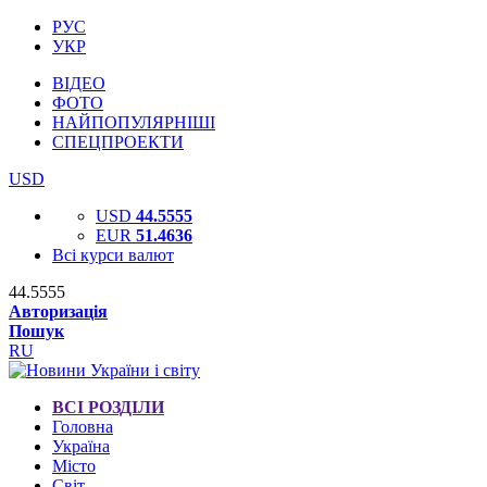
РУС
УКР
ВІДЕО
ФОТО
НАЙПОПУЛЯРНІШІ
СПЕЦПРОЕКТИ
USD
USD
44.5555
EUR
51.4636
Всі курси валют
44.5555
Авторизація
Пошук
RU
ВСІ РОЗДІЛИ
Головна
Україна
Місто
Світ