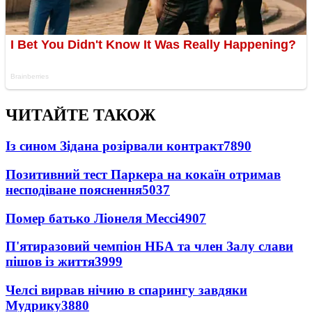
ЧИТАЙТЕ ТАКОЖ
Із сином Зідана розірвали контракт
7890
Позитивний тест Паркера на кокаїн отримав
несподіване пояснення
5037
Помер батько Ліонеля Мессі
4907
П'ятиразовий чемпіон НБА та член Залу слави
пішов із життя
3999
Челсі вирвав нічию в спарингу завдяки
Мудрику
3880