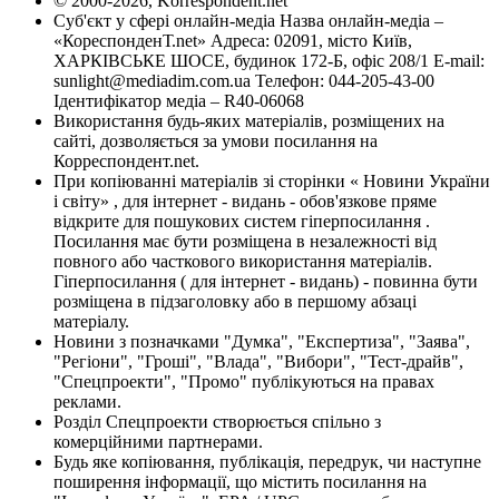
© 2000-2026, Korrespondent.net
Суб'єкт у сфері онлайн-медіа Назва онлайн-медіа –
«КореспонденТ.net» Адреса: 02091, місто Київ,
ХАРКІВСЬКЕ ШОСЕ, будинок 172-Б, офіс 208/1 E-mail:
sunlight@mediadim.com.ua
Телефон: 044-205-43-00
Ідентифікатор медіа – R40-06068
Використання будь-яких матеріалів, розміщених на
сайті, дозволяється за умови посилання на
Корреспондент.net.
При копіюванні матеріалів зі сторінки « Новини України
і світу» , для інтернет - видань - обов'язкове пряме
відкрите для пошукових систем гіперпосилання .
Посилання має бути розміщена в незалежності від
повного або часткового використання матеріалів.
Гіперпосилання ( для інтернет - видань) - повинна бути
розміщена в підзаголовку або в першому абзаці
матеріалу.
Новини з позначками "Думка", "Експертиза", "Заява",
"Регіони", "Гроші", "Влада", "Вибори", "Тест-драйв",
"Спецпроекти", "Промо" публікуються на правах
реклами.
Розділ Спецпроекти створюється спільно з
комерційними партнерами.
Будь яке копіювання, публікація, передрук, чи наступне
поширення інформації, що містить посилання на