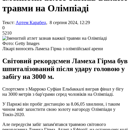
травми на Олімпіаді
Текст:
Артем Карабец
, 8 серпня 2024, 12:29
0
5210
Фото: Getty Images
Лікарі виносять Ламеха Гірма з олімпійської арени
Світовий рекордсмен Ламеха Гірма був
шпиталізований після удару головою у
забігу на 3000 м.
Спортсмен з Марроко Суфіан Ельбаккалі виграв фінал у бігу
на 3000 метрів з бар'єрами серед чоловіків на Олімпіаді.
У Парижі він пробіг дистанцію за 8.06,05 хвилини, і таким
чином зміг захистити свою золоту нагороду Олімпіади у
Токіо-2020.
Але передусім забіг запам'ятався травмою світового
рекордсмена Ламеха Гірма. Атлет з Ефіопії, на останньому колі