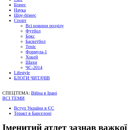
Бізнес
Наука
Шоу-бізнес
Спорт
Всі новини розділу
Футбол
Бокс
Баскетбол
Теніс
Формула-1
Хокей
Шахи
ЧС-2014
Lifestyle
БЛОГИ ЧИТАЧІВ
СПЕЦТЕМА:
Війна в Ірані
ВСІ ТЕМИ
Вступ України в ЄС
Теракт в Барселоні
Іменитий атлет зазнав важкої