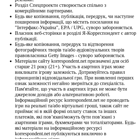
Розділ Спецпроекти створюється спільно з
комерційними партнерами.
Будь яке копіювання, публікація, передрук, чи наступне
поширення інформації, що містить посилання на
"Інтерфакс-Україна", EPA / UPG, суворо забороняється.
Власник веб-сторінки в розділі Я-Корреспондент є автор
публікації.
Будь-яке копіювання, передрук та відтворення
фотографічних творів та/або аудіовізуальних творів
правовласника Getty Images - суворо забороняється.
Матеріали сайту korrespondent.net призначені для осіб
старше 21 року (21+). Участь в азартних іграх може
викликати ігрову залежність. Дотримуйтесь правил
(принципів) відповідальної гри. При виявленні перших
ознак залежності негайно зверніться до спеціаліста.
Пам'ятайте, що участь в азартних іграх не може бути
джерелом доходів або альтернативою роботі.
Інформаційний ресурс korrespondent.net не проводить
ігри на реальні та/або віртуальні гроші, також сайт не
приймає ні в якій формі оплату ставок та інших
платежів, які пов’язані/можуть бути пов’язані з
азартними іграми, букмекерами чи тоталізаторами. Будь-
які матеріали на інформаційному ресурсі
korrespondent.net публікуються виключно в