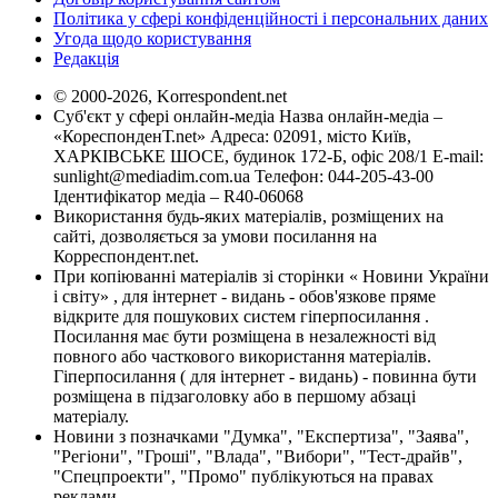
Політика у сфері конфіденційності і персональних даних
Угода щодо користування
Редакція
© 2000-2026, Korrespondent.net
Суб'єкт у сфері онлайн-медіа Назва онлайн-медіа –
«КореспонденТ.net» Адреса: 02091, місто Київ,
ХАРКІВСЬКЕ ШОСЕ, будинок 172-Б, офіс 208/1 E-mail:
sunlight@mediadim.com.ua
Телефон: 044-205-43-00
Ідентифікатор медіа – R40-06068
Використання будь-яких матеріалів, розміщених на
сайті, дозволяється за умови посилання на
Корреспондент.net.
При копіюванні матеріалів зі сторінки « Новини України
і світу» , для інтернет - видань - обов'язкове пряме
відкрите для пошукових систем гіперпосилання .
Посилання має бути розміщена в незалежності від
повного або часткового використання матеріалів.
Гіперпосилання ( для інтернет - видань) - повинна бути
розміщена в підзаголовку або в першому абзаці
матеріалу.
Новини з позначками "Думка", "Експертиза", "Заява",
"Регіони", "Гроші", "Влада", "Вибори", "Тест-драйв",
"Спецпроекти", "Промо" публікуються на правах
реклами.