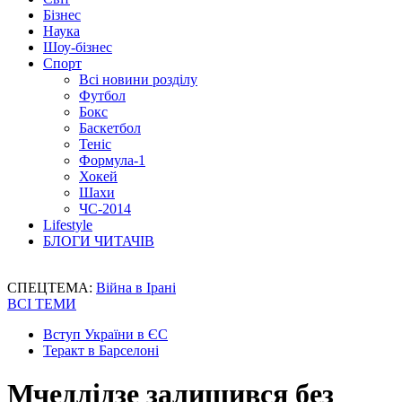
Бізнес
Наука
Шоу-бізнес
Спорт
Всі новини розділу
Футбол
Бокс
Баскетбол
Теніс
Формула-1
Хокей
Шахи
ЧС-2014
Lifestyle
БЛОГИ ЧИТАЧІВ
СПЕЦТЕМА:
Війна в Ірані
ВСІ ТЕМИ
Вступ України в ЄС
Теракт в Барселоні
Мчедлідзе залишився без