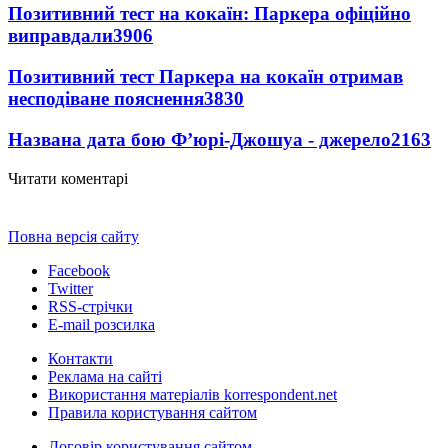
Позитивний тест на кокаїн: Паркера офіційно
виправдали
3906
Позитивний тест Паркера на кокаїн отримав
несподіване пояснення
3830
Названа дата бою Ф’юрі-Джошуа - джерело
2163
Читати коментарі
Повна версія сайту
Facebook
Twitter
RSS-стрічки
E-mail розсилка
Контакти
Реклама на сайті
Використання матеріалів korrespondent.net
Правила користування сайтом
Договір користування сайтом