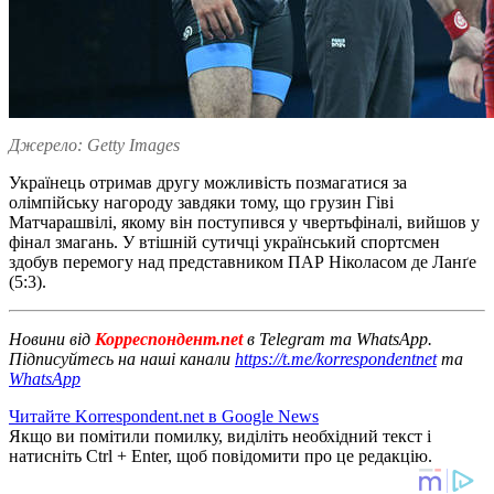
Джерело: Getty Images
Українець отримав другу можливість позмагатися за
олімпійську нагороду завдяки тому, що грузин Гіві
Матчарашвілі, якому він поступився у чвертьфіналі, вийшов у
фінал змагань. У втішній сутичці український спортсмен
здобув перемогу над представником ПАР Ніколасом де Ланґе
(5:3).
Новини від
Корреспондент.net
в Telegram та WhatsApp.
Підписуйтесь на наші канали
https://t.me/korrespondentnet
та
WhatsApp
Читайте Korrespondent.net в Google News
Якщо ви помітили помилку, виділіть необхідний текст і
натисніть Ctrl + Enter, щоб повідомити про це редакцію.