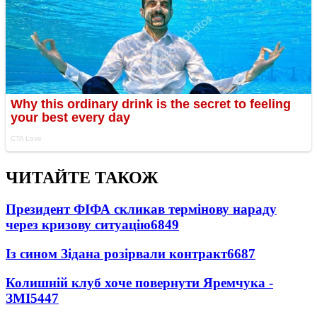
ЧИТАЙТЕ ТАКОЖ
Президент ФІФА скликав термінову нараду
через кризову ситуацію
6849
Із сином Зідана розірвали контракт
6687
Колишній клуб хоче повернути Яремчука -
ЗМІ
5447