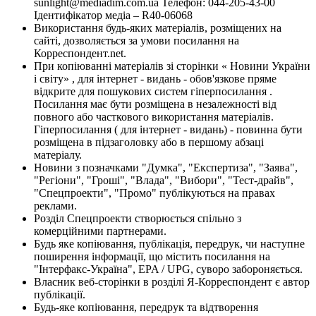
sunlight@mediadim.com.ua
Телефон: 044-205-43-00
Ідентифікатор медіа – R40-06068
Використання будь-яких матеріалів, розміщених на
сайті, дозволяється за умови посилання на
Корреспондент.net.
При копіюванні матеріалів зі сторінки « Новини України
і світу» , для інтернет - видань - обов'язкове пряме
відкрите для пошукових систем гіперпосилання .
Посилання має бути розміщена в незалежності від
повного або часткового використання матеріалів.
Гіперпосилання ( для інтернет - видань) - повинна бути
розміщена в підзаголовку або в першому абзаці
матеріалу.
Новини з позначками "Думка", "Експертиза", "Заява",
"Регіони", "Гроші", "Влада", "Вибори", "Тест-драйв",
"Спецпроекти", "Промо" публікуються на правах
реклами.
Розділ Спецпроекти створюється спільно з
комерційними партнерами.
Будь яке копіювання, публікація, передрук, чи наступне
поширення інформації, що містить посилання на
"Інтерфакс-Україна", EPA / UPG, суворо забороняється.
Власник веб-сторінки в розділі Я-Корреспондент є автор
публікації.
Будь-яке копіювання, передрук та відтворення