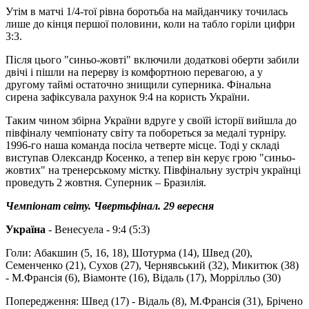
Утім в матчі 1/4-тої рівна боротьба на майданчику точилась
лише до кінця першої половини, коли на табло горіли цифри
3:3.
Після цього "синьо-жовті" включили додаткові оберти забили
двічі і пішли на перерву із комфортною перевагою, а у
другому таймі остаточно знищили суперника. Фінальна
сирена зафіксувала рахунок 9:4 на користь України.
Таким чином збірна України вдруге у своїй історії вийшла до
півфіналу чемпіонату світу та побореться за медалі турніру.
1996-го наша команда посіла четверте місце. Тоді у складі
виступав Олександр Косенко, а тепер він керує грою "синьо-
жовтих" на тренерському містку. Півфінальну зустріч українці
проведуть 2 жовтня. Суперник – Бразилія.
Чемпіонат світу. Чвертьфінал. 29 вересня
Україна
- Венесуела - 9:4 (5:3)
Голи: Абакшин (5, 16, 18), Шотурма (14), Швед (20),
Семенченко (21), Сухов (27), Чернявський (32), Микитюк (38)
- М.Франсія (6), Віамонте (16), Відаль (17), Моррілльо (30)
Попередження: Швед (17) - Відаль (8), М.Франсія (31), Брічено