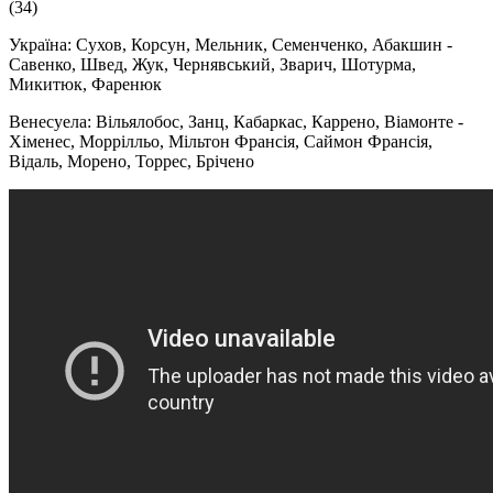
(34)
Україна: Сухов, Корсун, Мельник, Семенченко, Абакшин -
Савенко, Швед, Жук, Чернявський, Зварич, Шотурма,
Микитюк, Фаренюк
Венесуела: Вільялобос, Занц, Кабаркас, Каррено, Віамонте -
Хіменес, Моррілльо, Мільтон Франсія, Саймон Франсія,
Відаль, Морено, Торрес, Брічено