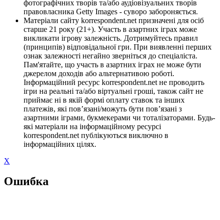
фотографічних творів та/або аудіовізуальних творів
правовласника Getty Images - суворо забороняється.
Матеріали сайту korrespondent.net призначені для осіб
старше 21 року (21+). Участь в азартних іграх може
викликати ігрову залежність. Дотримуйтесь правил
(принципів) відповідальної гри. При виявленні перших
ознак залежності негайно зверніться до спеціаліста.
Пам'ятайте, що участь в азартних іграх не може бути
джерелом доходів або альтернативою роботі.
Інформаційний ресурс korrespondent.net не проводить
ігри на реальні та/або віртуальні гроші, також сайт не
приймає ні в якій формі оплату ставок та інших
платежів, які пов’язані/можуть бути пов’язані з
азартними іграми, букмекерами чи тоталізаторами. Будь-
які матеріали на інформаційному ресурсі
korrespondent.net публікуються виключно в
інформаційних цілях.
X
Ошибка