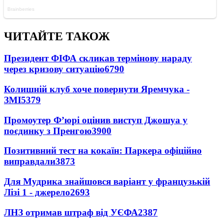
ЧИТАЙТЕ ТАКОЖ
Президент ФІФА скликав термінову нараду
через кризову ситуацію
6790
Колишній клуб хоче повернути Яремчука -
ЗМІ
5379
Промоутер Ф’юрі оцінив виступ Джошуа у
поєдинку з Пренгою
3900
Позитивний тест на кокаїн: Паркера офіційно
виправдали
3873
Для Мудрика знайшовся варіант у французькій
Лізі 1 - джерело
2693
ЛНЗ отримав штраф від УЄФА
2387