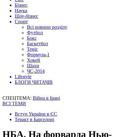
Бізнес
Наука
Шоу-бізнес
Спорт
Всі новини розділу
Футбол
Бокс
Баскетбол
Теніс
Формула-1
Хокей
Шахи
ЧС-2014
Lifestyle
БЛОГИ ЧИТАЧІВ
СПЕЦТЕМА:
Війна в Ірані
ВСІ ТЕМИ
Вступ України в ЄС
Теракт в Барселоні
НБА. На форварда Нью-