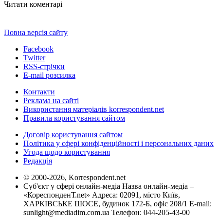
Читати коментарі
Повна версія сайту
Facebook
Twitter
RSS-стрічки
E-mail розсилка
Контакти
Реклама на сайті
Використання матеріалів korrespondent.net
Правила користування сайтом
Договір користування сайтом
Політика у сфері конфіденційності і персональних даних
Угода щодо користування
Редакція
© 2000-2026, Korrespondent.net
Суб'єкт у сфері онлайн-медіа Назва онлайн-медіа –
«КореспонденТ.net» Адреса: 02091, місто Київ,
ХАРКІВСЬКЕ ШОСЕ, будинок 172-Б, офіс 208/1 E-mail:
sunlight@mediadim.com.ua
Телефон: 044-205-43-00