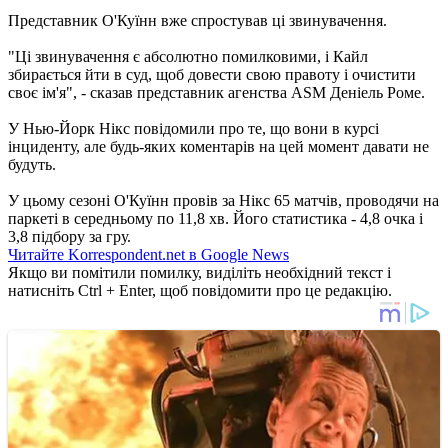
Представник О'Куїнн вже спростував ці звинувачення.
"Ці звинувачення є абсолютно помилковими, і Кайл
збирається йти в суд, щоб довести свою правоту і очистити
своє ім'я", - сказав представник агенства ASM Деніель Роме.
У Нью-Йорк Нікс повідомили про те, що вони в курсі
інциденту, але будь-яких коментарів на цей момент давати не
будуть.
У цьому сезоні О'Куїнн провів за Нікс 65 матчів, проводячи на
паркеті в середньому по 11,8 хв. Його статистика - 4,8 очка і
3,8 підбору за гру.
Читайте Korrespondent.net в Google News
Якщо ви помітили помилку, виділіть необхідний текст і
натисніть Ctrl + Enter, щоб повідомити про це редакцію.