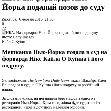
Йорка поданий позов до суду
iSport.ua, 6 червня 2016, 21:00
0
72
Фото: Getty Images
Кайл О'Куїнн
Мешканка Нью-Йорка подала в суд на
форварда Нікс Кайла О'Куїнна і його
подругу.
Як повідомляє
The New York Daily News
, якась Шакайра Елен
Елі подала в суд на О'Куїнна і його подругу за розбійний
напад.
За словами жінки, на неї напали біля виходу з одного з
ресторанів Нью-Йорка. Крім того, жінка буде судитися і з
рестораном, через відсутність належної охорони.