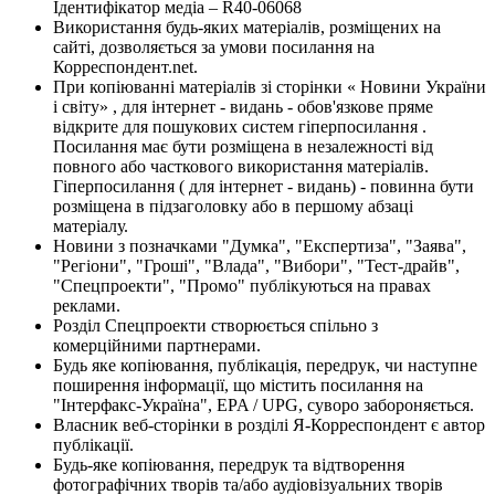
Ідентифікатор медіа – R40-06068
Використання будь-яких матеріалів, розміщених на
сайті, дозволяється за умови посилання на
Корреспондент.net.
При копіюванні матеріалів зі сторінки « Новини України
і світу» , для інтернет - видань - обов'язкове пряме
відкрите для пошукових систем гіперпосилання .
Посилання має бути розміщена в незалежності від
повного або часткового використання матеріалів.
Гіперпосилання ( для інтернет - видань) - повинна бути
розміщена в підзаголовку або в першому абзаці
матеріалу.
Новини з позначками "Думка", "Експертиза", "Заява",
"Регіони", "Гроші", "Влада", "Вибори", "Тест-драйв",
"Спецпроекти", "Промо" публікуються на правах
реклами.
Розділ Спецпроекти створюється спільно з
комерційними партнерами.
Будь яке копіювання, публікація, передрук, чи наступне
поширення інформації, що містить посилання на
"Інтерфакс-Україна", EPA / UPG, суворо забороняється.
Власник веб-сторінки в розділі Я-Корреспондент є автор
публікації.
Будь-яке копіювання, передрук та відтворення
фотографічних творів та/або аудіовізуальних творів