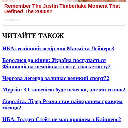
ЧИТАЙТЕ ТАКОЖ
НБА: успішний вечір для Маямі та Лейкерс
3
Боролися до кінця: Україна поступається
Фінляндії на чемпіонаті світу з баскетболу
2
Чергова легенда залишає великий спорт?
2
Мурзін: З Словенією буде нелегко, але ми готові
2
Євроліга. Лідер Реала став найкращим гравцем
місяця
2
НБА. Голден Стейт не мав проблем з Кліпперс
2