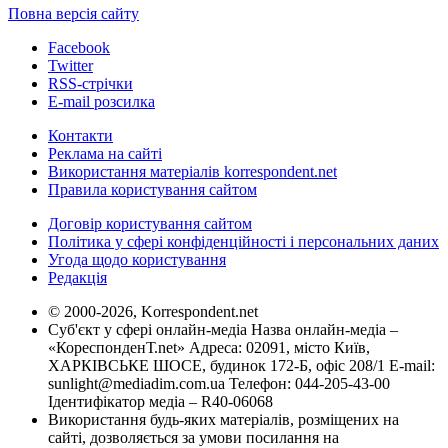
Повна версія сайту
Facebook
Twitter
RSS-стрічки
E-mail розсилка
Контакти
Реклама на сайті
Використання матеріалів korrespondent.net
Правила користування сайтом
Договір користування сайтом
Політика у сфері конфіденційності і персональних даних
Угода щодо користування
Редакція
© 2000-2026, Korrespondent.net
Суб'єкт у сфері онлайн-медіа Назва онлайн-медіа –
«КореспонденТ.net» Адреса: 02091, місто Київ,
ХАРКІВСЬКЕ ШОСЕ, будинок 172-Б, офіс 208/1 E-mail:
sunlight@mediadim.com.ua
Телефон: 044-205-43-00
Ідентифікатор медіа – R40-06068
Використання будь-яких матеріалів, розміщених на
сайті, дозволяється за умови посилання на