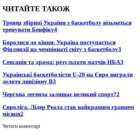
ЧИТАЙТЕ ТАКОЖ
Тренер збірної України з баскетболу візьметься
тренувати Бенфіку
4
Боролися до кінця: Україна поступається
Фінляндії на чемпіонаті світу з баскетболу
3
Сенсація та драма: результати матчів НБА
3
Українські баскетболісти U-20 на Євро виграли
золото дивізіону В
3
Чергова легенда залишає великий спорт?
2
Євроліга. Лідер Реала став найкращим гравцем
місяця
2
Читати коментарі