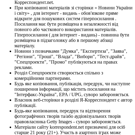
Корреспондент.net.
При копіюванні матеріалів зі сторінки « Новини України
і світу» , для інтернет - видань - обов'язкове пряме
відкрите для пошукових систем гіперпосилання .
Посилання має бути розміщена в незалежності від
повного або часткового використання матеріалів.
Гіперпосилання ( для інтернет - видань) - повинна бути
розміщена в підзаголовку або в першому абзаці
матеріалу.
Новини з позначками "Думка", "Експертиза", "Заява",
"Регіони", "Гроші", "Влада", "Вибори", "Тест-драйв",
"Спецпроекти", "Промо" публікуються на правах
реклами.
Розділ Спецпроекти створюється спільно з
комерційними партнерами.
Будь яке копіювання, публікація, передрук, чи наступне
поширення інформації, що містить посилання на
"Інтерфакс-Україна", EPA / UPG, суворо забороняється.
Власник веб-сторінки в розділі Я-Корреспондент є автор
публікації.
Будь-яке копіювання, передрук та відтворення
фотографічних творів та/або аудіовізуальних творів
правовласника Getty Images - суворо забороняється.
Матеріали сайту korrespondent.net призначені для осіб
старше 21 року (21+). Участь в азартних іграх може