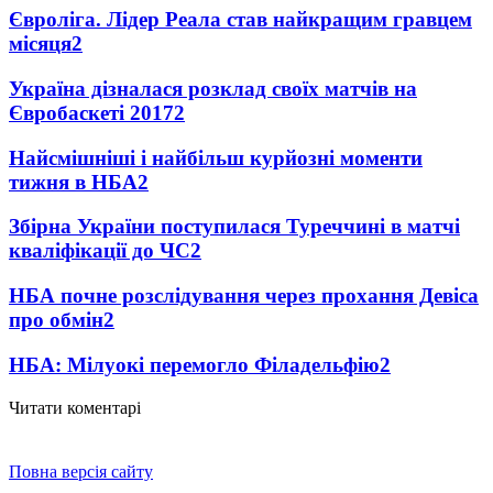
Євроліга. Лідер Реала став найкращим гравцем
місяця
2
Україна дізналася розклад своїх матчів на
Євробаскеті 2017
2
Найсмішніші і найбільш курйозні моменти
тижня в НБА
2
Збірна України поступилася Туреччині в матчі
кваліфікації до ЧС
2
НБА почне розслідування через прохання Девіса
про обмін
2
НБА: Мілуокі перемогло Філадельфію
2
Читати коментарі
Повна версія сайту