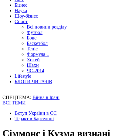
Бізнес
Наука
Шоу-бізнес
Спорт
Всі новини розділу
Футбол
Бокс
Баскетбол
Теніс
Формула-1
Хокей
Шахи
ЧС-2014
Lifestyle
БЛОГИ ЧИТАЧІВ
СПЕЦТЕМА:
Війна в Ірані
ВСІ ТЕМИ
Вступ України в ЄС
Теракт в Барселоні
Сіммонс і Кузма визнані