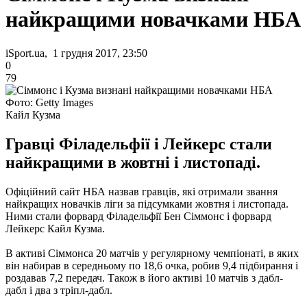
найкращими новачками НБА
iSport.ua, 1 грудня 2017, 23:50
0
79
Фото: Getty Images
Кайл Кузма
Гравці Філадельфії і Лейкерс стали
найкращими в жовтні і листопаді.
Офіційний сайт НБА назвав гравців, які отримали звання
найкращих новачків ліги за підсумками жовтня і листопада.
Ними стали форвард Філадельфії Бен Сіммонс і форвард
Лейкерс Кайл Кузма.
В активі Сіммонса 20 матчів у регулярному чемпіонаті, в яких
він набирав в середньому по 18,6 очка, робив 9,4 підбирання і
роздавав 7,2 передач.
Також в його активі 10 матчів з дабл-
дабл і два з тріпл-дабл.