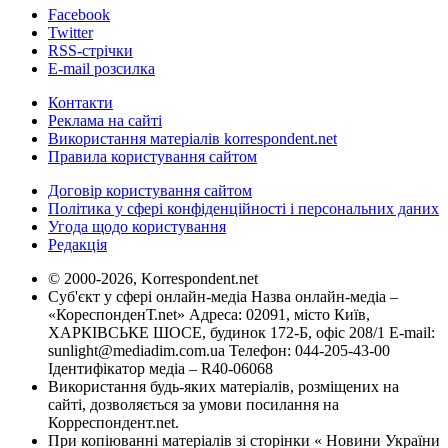
Facebook
Twitter
RSS-стрічки
E-mail розсилка
Контакти
Реклама на сайті
Використання матеріалів korrespondent.net
Правила користування сайтом
Договір користування сайтом
Політика у сфері конфіденційності і персональних даних
Угода щодо користування
Редакція
© 2000-2026, Korrespondent.net
Суб'єкт у сфері онлайн-медіа Назва онлайн-медіа –
«КореспонденТ.net» Адреса: 02091, місто Київ,
ХАРКІВСЬКЕ ШОСЕ, будинок 172-Б, офіс 208/1 E-mail:
sunlight@mediadim.com.ua
Телефон: 044-205-43-00
Ідентифікатор медіа – R40-06068
Використання будь-яких матеріалів, розміщених на
сайті, дозволяється за умови посилання на
Корреспондент.net.
При копіюванні матеріалів зі сторінки « Новини України