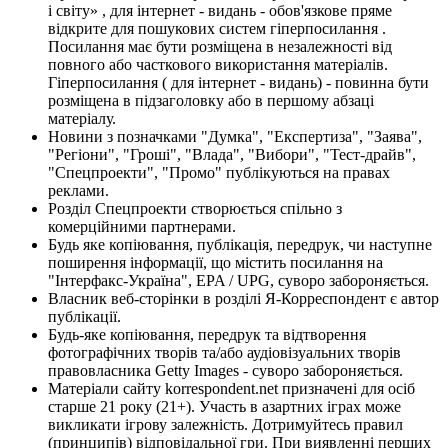
і світу» , для інтернет - видань - обов'язкове пряме
відкрите для пошукових систем гіперпосилання .
Посилання має бути розміщена в незалежності від
повного або часткового використання матеріалів.
Гіперпосилання ( для інтернет - видань) - повинна бути
розміщена в підзаголовку або в першому абзаці
матеріалу.
Новини з позначками "Думка", "Експертиза", "Заява",
"Регіони", "Гроші", "Влада", "Вибори", "Тест-драйв",
"Спецпроекти", "Промо" публікуються на правах
реклами.
Розділ Спецпроекти створюється спільно з
комерційними партнерами.
Будь яке копіювання, публікація, передрук, чи наступне
поширення інформації, що містить посилання на
"Інтерфакс-Україна", EPA / UPG, суворо забороняється.
Власник веб-сторінки в розділі Я-Корреспондент є автор
публікації.
Будь-яке копіювання, передрук та відтворення
фотографічних творів та/або аудіовізуальних творів
правовласника Getty Images - суворо забороняється.
Матеріали сайту korrespondent.net призначені для осіб
старше 21 року (21+). Участь в азартних іграх може
викликати ігрову залежність. Дотримуйтесь правил
(принципів) відповідальної гри. При виявленні перших