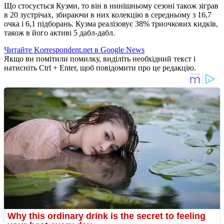
Що стосується Кузми, то він в нинішньому сезоні також зіграв
в 20 зустрічах, збираючи в них колекцію в середньому з 16,7
очка і 6,1 підборань.
Кузма реалізовує 38% триочкових кидків,
також в його активі 5 дабл-дабл.
Читайте Korrespondent.net в Google News
Якщо ви помітили помилку, виділіть необхідний текст і
натисніть Ctrl + Enter, щоб повідомити про це редакцію.