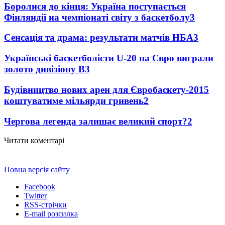
Боролися до кінця: Україна поступається
Фінляндії на чемпіонаті світу з баскетболу
3
Сенсація та драма: результати матчів НБА
3
Українські баскетболісти U-20 на Євро виграли
золото дивізіону В
3
Будівництво нових арен для Євробаскету-2015
коштуватиме мільярди гривень
2
Чергова легенда залишає великий спорт?
2
Читати коментарі
Повна версія сайту
Facebook
Twitter
RSS-стрічки
E-mail розсилка