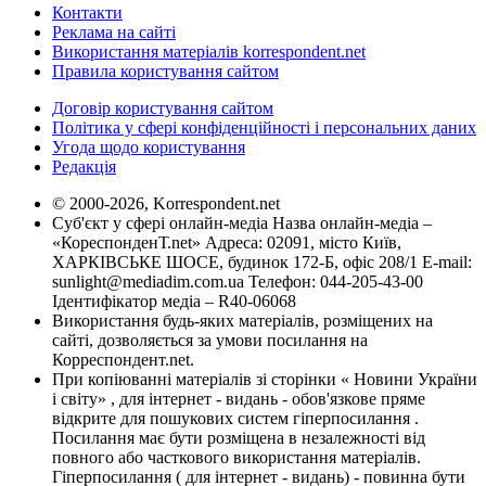
Контакти
Реклама на сайті
Використання матеріалів korrespondent.net
Правила користування сайтом
Договір користування сайтом
Політика у сфері конфіденційності і персональних даних
Угода щодо користування
Редакція
© 2000-2026, Korrespondent.net
Суб'єкт у сфері онлайн-медіа Назва онлайн-медіа –
«КореспонденТ.net» Адреса: 02091, місто Київ,
ХАРКІВСЬКЕ ШОСЕ, будинок 172-Б, офіс 208/1 E-mail:
sunlight@mediadim.com.ua
Телефон: 044-205-43-00
Ідентифікатор медіа – R40-06068
Використання будь-яких матеріалів, розміщених на
сайті, дозволяється за умови посилання на
Корреспондент.net.
При копіюванні матеріалів зі сторінки « Новини України
і світу» , для інтернет - видань - обов'язкове пряме
відкрите для пошукових систем гіперпосилання .
Посилання має бути розміщена в незалежності від
повного або часткового використання матеріалів.
Гіперпосилання ( для інтернет - видань) - повинна бути