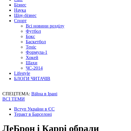
Бізнес
Наука
Шоу-бізнес
Спорт
Всі новини розділу
Футбол
Бокс
Баскетбол
Теніс
Формула-1
Хокей
Шахи
ЧС-2014
Lifestyle
БЛОГИ ЧИТАЧІВ
СПЕЦТЕМА:
Війна в Ірані
ВСІ ТЕМИ
Вступ України в ЄС
Теракт в Барселоні
ЛеБрон і Каррі обрали