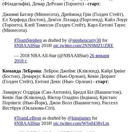
(Філадельфія), Демар ДеРозан (Торонто) -
старт
;
Джиммі Батлер (Міннесота), Дреймонд Грін (Голден Стейт),
Ел Хорфорд (Бостон), Дем'єн Ліллард (Портленд), Кайл Лоурі
(Торонто), Клей Томпсон (Голден Стейт), Карл-Ентоні Таунс
(Міннесота).
#TeamStephen
as drafted by
@stephencurry30
for
#NBAAllStar
2018!
pic.twitter.com/2NN9MZUZRE
— 2018 NBA All-Star (@NBAAllStar)
26 января
2018 г.
Команда ЛеБрона
: ЛеБрон Джеймс (Клівленд), Кайрі Ірвінг
(Бостон), Демаркус Казінс (Нью-Орлеан), Кевін Дюрант
(Голден Стейт), Ентоні Девіс (Нью- Орлеан) -
старт
;
Ламаркус Олдрідж (Сан-Антоніо), Бредлі Біл (Вашингтон),
Кевін Лав (Клівленд), Віктор Оладіпо (Індіана), Крістапс
Порзінгіс (Нью-Йорк), Джон Волл (Вашингтон), Расселл
Вестбрук (Оклахома-Сіті).
#TeamLeBron
as drafted by
@kingjames
for
#NBAAllStar
2018!
pic.twitter.com/WSs0438vLm