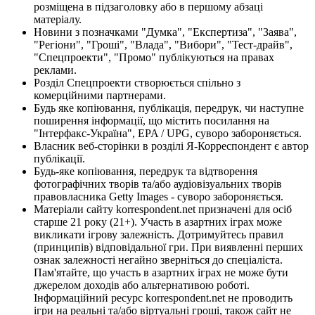
розміщена в підзаголовку або в першому абзаці
матеріалу.
Новини з позначками "Думка", "Експертиза", "Заява",
"Регіони", "Гроші", "Влада", "Вибори", "Тест-драйв",
"Спецпроекти", "Промо" публікуються на правах
реклами.
Розділ Спецпроекти створюється спільно з
комерційними партнерами.
Будь яке копіювання, публікація, передрук, чи наступне
поширення інформації, що містить посилання на
"Інтерфакс-Україна", EPA / UPG, суворо забороняється.
Власник веб-сторінки в розділі Я-Корреспондент є автор
публікації.
Будь-яке копіювання, передрук та відтворення
фотографічних творів та/або аудіовізуальних творів
правовласника Getty Images - суворо забороняється.
Матеріали сайту korrespondent.net призначені для осіб
старше 21 року (21+). Участь в азартних іграх може
викликати ігрову залежність. Дотримуйтесь правил
(принципів) відповідальної гри. При виявленні перших
ознак залежності негайно зверніться до спеціаліста.
Пам'ятайте, що участь в азартних іграх не може бути
джерелом доходів або альтернативою роботі.
Інформаційний ресурс korrespondent.net не проводить
ігри на реальні та/або віртуальні гроші, також сайт не