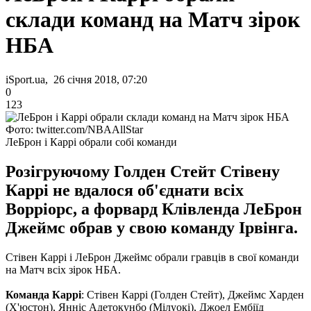
склади команд на Матч зірок
НБА
iSport.ua, 26 січня 2018, 07:20
0
123
Фото: twitter.com/NBAAllStar
ЛеБрон і Каррі обрали собі команди
Розігруючому Голден Стейт Стівену
Каррі не вдалося об'єднати всіх
Ворріорс, а форвард Клівленда ЛеБрон
Джеймс обрав у свою команду Ірвінга.
Стівен Каррі і ЛеБрон Джеймс обрали гравців в свої команди
на Матч всіх зірок НБА.
Команда Каррі
: Стівен Каррі (Голден Стейт), Джеймс Харден
(Х'юстон), Янніс Адетокунбо (Мілуокі), Джоел Ембіїд