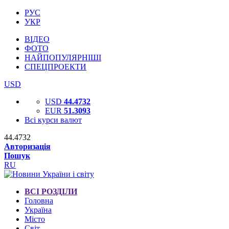
РУС
УКР
ВІДЕО
ФОТО
НАЙПОПУЛЯРНІШІ
СПЕЦПРОЕКТИ
USD
USD
44.4732
EUR
51.3093
Всі курси валют
44.4732
Авторизація
Пошук
RU
ВСІ РОЗДІЛИ
Головна
Україна
Місто
Світ