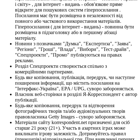
і світу» , для інтернет - видань - обов'язкове пряме
відкрите для пошукових систем гіперпосилання .
Посилання має бути розміщена в незалежності від
повного або часткового використання матеріалів.
Гіперпосилання ( для інтернет - видань) - повинна бути
розміщена в підзаголовку або в першому абзаці
матеріалу.
Новини з позначками "Думка", "Експертиза", "Заява",
"Регіони", "Гроші", "Влада", "Вибори", "Тест-драйв",
"Спецпроекти", "Промо" публікуються на правах
реклами.
Розділ Спецпроекти створюється спільно з
комерційними партнерами.
Будь яке копіювання, публікація, передрук, чи наступне
поширення інформації, що містить посилання на
"Інтерфакс-Україна", EPA / UPG, суворо забороняється.
Власник веб-сторінки в розділі Я-Корреспондент є автор
публікації.
Будь-яке копіювання, передрук та відтворення
фотографічних творів та/або аудіовізуальних творів
правовласника Getty Images - суворо забороняється.
Матеріали сайту korrespondent.net призначені для осіб
старше 21 року (21+). Участь в азартних іграх може
викликати ігрову залежність. Дотримуйтесь правил
(принципів) відповідальної гри. При виявленні перших