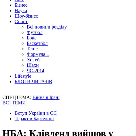
Бізнес
Наука
Шоу-бізнес
Спорт
Всі новини розділу
Футбол
Бокс
Баскетбол
Теніс
Формула-1
Хокей
Шахи
ЧС-2014
Lifestyle
БЛОГИ ЧИТАЧІВ
СПЕЦТЕМА:
Війна в Ірані
ВСІ ТЕМИ
Вступ України в ЄС
Теракт в Барселоні
НБА: Клівленд вийшов у