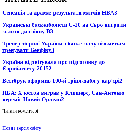
Сенсація та драма: результати матчів НБА
3
Українські баскетболісти U-20 на Євро виграли
золото дивізіону В
3
Тренер збірної України з баскетболу візьметься
тренувати Бенфіку
3
Україна відзвітувала про підготовку до
Євробаскету-2015
2
Вестбрук оформив 100-й тріпл-дабл у кар'єрі
2
НБА: Х'юстон виграв у Кліпперс, Сан-Антоніо
переміг Новий Орлеан
2
Читати коментарі
Повна версія сайту