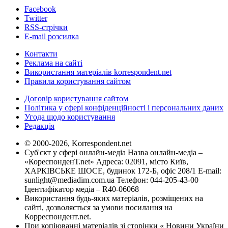
Facebook
Twitter
RSS-стрічки
E-mail розсилка
Контакти
Реклама на сайті
Використання матеріалів korrespondent.net
Правила користування сайтом
Договір користування сайтом
Політика у сфері конфіденційності і персональних даних
Угода щодо користування
Редакція
© 2000-2026, Korrespondent.net
Суб'єкт у сфері онлайн-медіа Назва онлайн-медіа –
«КореспонденТ.net» Адреса: 02091, місто Київ,
ХАРКІВСЬКЕ ШОСЕ, будинок 172-Б, офіс 208/1 E-mail:
sunlight@mediadim.com.ua
Телефон: 044-205-43-00
Ідентифікатор медіа – R40-06068
Використання будь-яких матеріалів, розміщених на
сайті, дозволяється за умови посилання на
Корреспондент.net.
При копіюванні матеріалів зі сторінки « Новини України