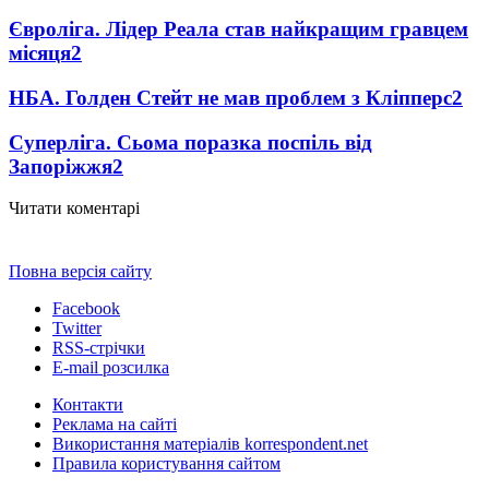
Євроліга. Лідер Реала став найкращим гравцем
місяця
2
НБА. Голден Стейт не мав проблем з Кліпперс
2
Суперліга. Сьома поразка поспіль від
Запоріжжя
2
Читати коментарі
Повна версія сайту
Facebook
Twitter
RSS-стрічки
E-mail розсилка
Контакти
Реклама на сайті
Використання матеріалів korrespondent.net
Правила користування сайтом