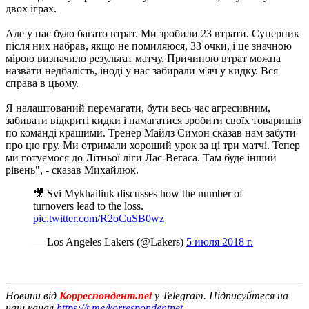
двох іграх.
Але у нас було багато втрат. Ми зробили 23 втрати. Суперник
після них набрав, якщо не помиляюся, 33 очки, і це значною
мірою визначило результат матчу. Причиною втрат можна
назвати недбалість, іноді у нас забирали м'яч у кидку. Вся
справа в цьому.
Я налаштований перемагати, бути весь час агресивним,
забивати відкриті кидки і намагатися зробити своїх товаришів
по команді кращими. Тренер Майлз Симон сказав нам забути
про цю гру. Ми отримали хороший урок за ці три матчі. Тепер
ми готуємося до Літньої ліги Лас-Вегаса. Там буде інший
рівень", - сказав Михайлюк.
🎥 Svi Mykhailiuk discusses how the number of
turnovers lead to the loss.
pic.twitter.com/R2oCuSB0wz
— Los Angeles Lakers (@Lakers)
5 июля 2018 г.
Новини від
Корреспондент.net
у Telegram. Підписуйтеся на
наш канал
https://t.me/korrespondentnet
.