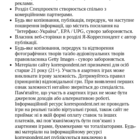
реклами.
Розділ Спецпроекти створюється спільно з
комерційними партнерами.
Будь яке копіювання, публікація, передрук, чи наступне
поширення інформації, що містить посилання на
"Інтерфакс-Україна", EPA / UPG, суворо забороняється.
Власник веб-сторінки в розділі Я-Корреспондент є автор
публікації.
Будь-яке копіювання, передрук та відтворення
фотографічних творів та/або аудіовізуальних творів
правовласника Getty Images - суворо забороняється.
Матеріали сайту korrespondent.net призначені для осіб
старше 21 року (21+). Участь в азартних іграх може
викликати ігрову залежність. Дотримуйтесь правил
(принципів) відповідальної гри. При виявленні перших
ознак залежності негайно зверніться до спеціаліста.
Пам'ятайте, що участь в азартних іграх не може бути
джерелом доходів або альтернативою роботі.
Інформаційний ресурс korrespondent.net не проводить
ігри на реальні та/або віртуальні гроші, також сайт не
приймає ні в якій формі оплату ставок та інших
платежів, які пов’язані/можуть бути пов’язані з
азартними іграми, букмекерами чи тоталізаторами. Будь-
які матеріали на інформаційному ресурсі
korrespondent.net публікуються виключно в