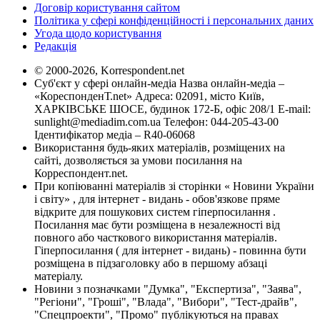
Договір користування сайтом
Політика у сфері конфіденційності і персональних даних
Угода щодо користування
Редакція
© 2000-2026, Korrespondent.net
Суб'єкт у сфері онлайн-медіа Назва онлайн-медіа –
«КореспонденТ.net» Адреса: 02091, місто Київ,
ХАРКІВСЬКЕ ШОСЕ, будинок 172-Б, офіс 208/1 E-mail:
sunlight@mediadim.com.ua
Телефон: 044-205-43-00
Ідентифікатор медіа – R40-06068
Використання будь-яких матеріалів, розміщених на
сайті, дозволяється за умови посилання на
Корреспондент.net.
При копіюванні матеріалів зі сторінки « Новини України
і світу» , для інтернет - видань - обов'язкове пряме
відкрите для пошукових систем гіперпосилання .
Посилання має бути розміщена в незалежності від
повного або часткового використання матеріалів.
Гіперпосилання ( для інтернет - видань) - повинна бути
розміщена в підзаголовку або в першому абзаці
матеріалу.
Новини з позначками "Думка", "Експертиза", "Заява",
"Регіони", "Гроші", "Влада", "Вибори", "Тест-драйв",
"Спецпроекти", "Промо" публікуються на правах