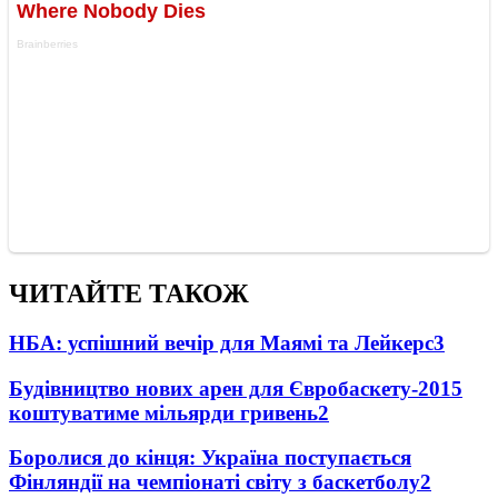
ЧИТАЙТЕ ТАКОЖ
НБА: успішний вечір для Маямі та Лейкерс
3
Будівництво нових арен для Євробаскету-2015
коштуватиме мільярди гривень
2
Боролися до кінця: Україна поступається
Фінляндії на чемпіонаті світу з баскетболу
2