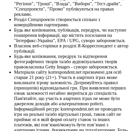
"Регіони", "Гроші", "Влада", "Вибори", "Тест-драйв",
"Спецпроекти", "Промо" публікуються на правах
реклами.
Розділ Спецпроекти створюється спільно з
комерційними партнерами.
Будь яке копіювання, публікація, передрук, чи наступне
поширення інформації, що містить посилання на
"Інтерфакс-Україна", EPA / UPG, суворо забороняється.
Власник веб-сторінки в розділі Я-Корреспондент є автор
публікації.
Будь-яке копіювання, передрук та відтворення
фотографічних творів та/або аудіовізуальних творів
правовласника Getty Images - суворо забороняється.
Матеріали сайту korrespondent.net призначені для осіб
старше 21 року (21+). Участь в азартних іграх може
викликати ігрову залежність. Дотримуйтесь правил
(принципів) відповідальної гри. При виявленні перших
ознак залежності негайно зверніться до спеціаліста.
Пам'ятайте, що участь в азартних іграх не може бути
джерелом доходів або альтернативою роботі.
Інформаційний ресурс korrespondent.net не проводить
ігри на реальні та/або віртуальні гроші, також сайт не
приймає ні в якій формі оплату ставок та інших
платежів, які пов’язані/можуть бути пов’язані з
азартними іграми, букмекерами чи тоталізаторами. Будь-