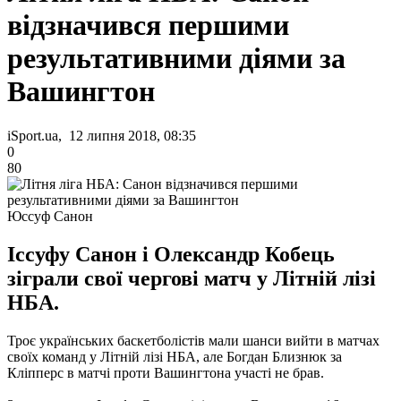
відзначився першими
результативними діями за
Вашингтон
iSport.ua, 12 липня 2018, 08:35
0
80
Юссуф Санон
Іссуфу Санон і Олександр Кобець
зіграли свої чергові матч у Літній лізі
НБА.
Троє українських баскетболістів мали шанси вийти в матчах
своїх команд у Літній лізі НБА, але Богдан Близнюк за
Кліпперс в матчі проти Вашингтона участі не брав.