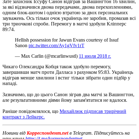
Зате захисник Іссуфу Санон відіграв за Вашингтон 16 хвилин,
за які відзначився двома передачами, двома перехопленнями,
одним блок-шотом і однією втратою за двох персональних
зауважень.
Ось тільки очок українець не заробив, промазав всі
три триочкові спроби.
Перемогу в матчі здобули Кліпперс
89:74.
Hellish possession for Jawun Evans courtesy of Issuf
Sanon
pic.twitter.com/Ay1gVfv1rT
— Max Carlin (@mcarlinwustl)
11 июля 2018 г.
Чикаго Олександра Кобця також здобуло перемогу,
завершивши матч проти Далласа з рахунком 95:83.
Українець
відіграв менше хвилини і встиг тільки зібрати один підбір у
нападі.
Зазначимо, що до цього Санон зіграв два матчі за Вашингтон,
але результативними діями йому запам'ятатися не вдалося.
Раніше повідомлялося, що
Михайлюк підписав трирічний
контракт з Лейкерс.
Новини від
Корреспондент.net
в Telegram. Підписуйтесь на
наш канал
https://t.me/korrespondentnet