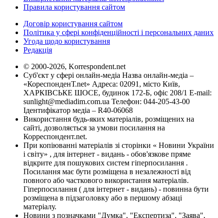
Правила користування сайтом
Договір користування сайтом
Політика у сфері конфіденційності і персональних даних
Угода щодо користування
Редакція
© 2000-2026, Korrespondent.net
Суб'єкт у сфері онлайн-медіа Назва онлайн-медіа –
«КореспонденТ.net» Адреса: 02091, місто Київ,
ХАРКІВСЬКЕ ШОСЕ, будинок 172-Б, офіс 208/1 E-mail:
sunlight@mediadim.com.ua
Телефон: 044-205-43-00
Ідентифікатор медіа – R40-06068
Використання будь-яких матеріалів, розміщених на
сайті, дозволяється за умови посилання на
Корреспондент.net.
При копіюванні матеріалів зі сторінки « Новини України
і світу» , для інтернет - видань - обов'язкове пряме
відкрите для пошукових систем гіперпосилання .
Посилання має бути розміщена в незалежності від
повного або часткового використання матеріалів.
Гіперпосилання ( для інтернет - видань) - повинна бути
розміщена в підзаголовку або в першому абзаці
матеріалу.
Новини з позначками "Думка", "Експертиза", "Заява",