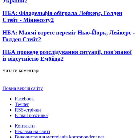
України
2
НБА: Філадельфія обіграла Лейкерс, Голден
Стейт - Міннесоту
2
НБА: Маямі втретє переміг Нью-Йорк, Лейкерс -
Голден Стейт
2
НБА проведе розслідування ситуації, пов'язаної
із відсутністю Ембііда
2
Читати коментарі
Повна версія сайту
Facebook
Twitter
RSS-стрічки
E-mail розсилка
Контакти
Реклама на сайті
Використання матеріалів korrespondent.net