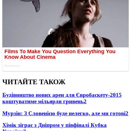
ЧИТАЙТЕ ТАКОЖ
Будівництво нових арен для Євробаскету-2015
коштуватиме мільярди гривень
2
Мурзін: З Словенією буде нелегко, але ми готові
2
Хімік зіграє з Дніпром у півфіналі Кубка