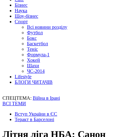
Бізнес
Наука
Шоу-бізнес
Спорт
Всі новини розділу
Футбол
Бокс
Баскетбол
Теніс
Формула-1
Хокей
Шахи
ЧС-2014
Lifestyle
БЛОГИ ЧИТАЧІВ
СПЕЦТЕМА:
Війна в Ірані
ВСІ ТЕМИ
Вступ України в ЄС
Теракт в Барселоні
Літня ліга НБА: Санон