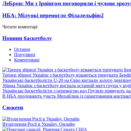
ЛеБрон: Ми з Ірвінгом поговорили і чудово зрозу
НБА: Мілуокі перемогло Філадельфію
2
Читати коментарі
Новини баскетболу
Останні
Популярні
Коментовані
Тренер збірної України з баскетболу візьметься тренувати Бенф
Українські баскетболісти U-20 на Євро виграли золото дивізіон
Збірна України з баскетболу виграла останній матч групи у від
Українські баскетболісти з перемогою над Грузією прямують дал
В НБА продовжить участь Михайлюк із гарантованим контрак
Сюжети
Вторгнення Росії в Україну. Онлайн