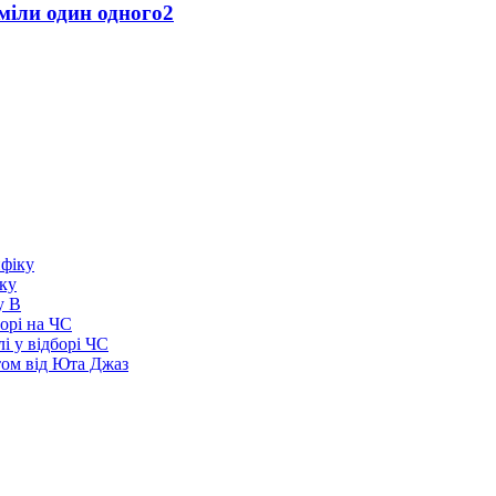
міли один одного
2
іку
у В
борі на ЧС
і у відборі ЧС
том від Юта Джаз