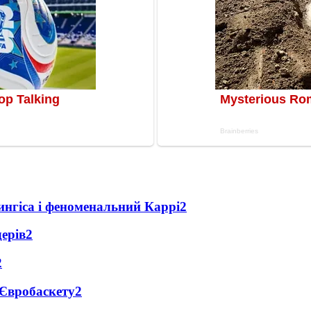
ингіса і феноменальний Каррі
2
дерів
2
2
 Євробаскету
2