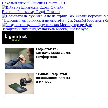
Пекельні санкції. Рішення Сената США
Війна на Близькому Сході. Онлайн
"Полювати на лучника, а не на стрілу". Як Україні боротись з 
Загадковий звук вибуху налякав Москву: що це було