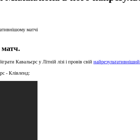
 матч.
рати Кавальєрс у Літній лізі і провів свій
найрезультативніший
с - Клівленд: