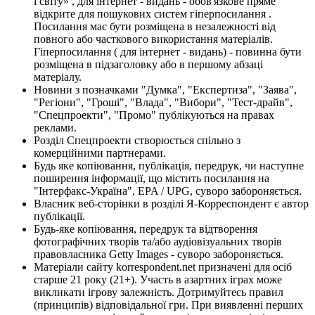
і світу» , для інтернет - видань - обов'язкове пряме
відкрите для пошукових систем гіперпосилання .
Посилання має бути розміщена в незалежності від
повного або часткового використання матеріалів.
Гіперпосилання ( для інтернет - видань) - повинна бути
розміщена в підзаголовку або в першому абзаці
матеріалу.
Новини з позначками "Думка", "Експертиза", "Заява",
"Регіони", "Гроші", "Влада", "Вибори", "Тест-драйв",
"Спецпроекти", "Промо" публікуються на правах
реклами.
Розділ Спецпроекти створюється спільно з
комерційними партнерами.
Будь яке копіювання, публікація, передрук, чи наступне
поширення інформації, що містить посилання на
"Інтерфакс-Україна", EPA / UPG, суворо забороняється.
Власник веб-сторінки в розділі Я-Корреспондент є автор
публікації.
Будь-яке копіювання, передрук та відтворення
фотографічних творів та/або аудіовізуальних творів
правовласника Getty Images - суворо забороняється.
Матеріали сайту korrespondent.net призначені для осіб
старше 21 року (21+). Участь в азартних іграх може
викликати ігрову залежність. Дотримуйтесь правил
(принципів) відповідальної гри. При виявленні перших