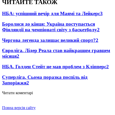
ЧИТАЙТЕ ТАКОЖ
НБА: успішний вечір для Маямі та Лейкерс
3
Боролися до кінця: Україна поступається
Фінляндії на чемпіонаті світу з баскетболу
2
Чергова легенда залишає великий спорт?
2
Євроліга. Лідер Реала став найкращим гравцем
місяця
2
НБА. Голден Стейт не мав проблем з Кліпперс
2
Суперліга. Сьома поразка поспіль від
Запоріжжя
2
Читати коментарі
Повна версія сайту