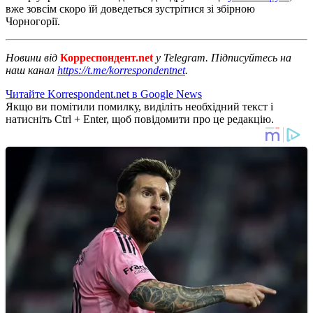
вже зовсім скоро їй доведеться зустрітися зі збірною
Чорногорії.
Новини від
Корреспондент.net
у Telegram. Підписуйтесь на
наш канал
https://t.me/korrespondentnet
.
Читайте Korrespondent.net в Google News
Якщо ви помітили помилку, виділіть необхідний текст і
натисніть Ctrl + Enter, щоб повідомити про це редакцію.