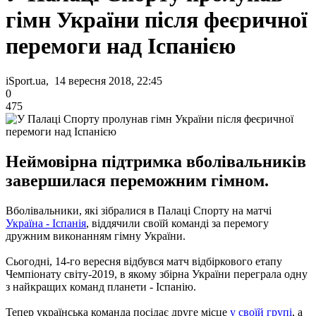
гімн України після феєричної
перемоги над Іспанією
iSport.ua, 14 вересня 2018, 22:45
0
475
Неймовірна підтримка вболівальників
завершилася переможним гімном.
Вболівальники, які зібралися в Палаці Спорту на матчі
Україна - Іспанія
, віддячили своїй команді за перемогу
дружним виконанням гімну України.
Сьогодні, 14-го вересня відбувся матч відбіркового етапу
Чемпіонату світу-2019, в якому збірна України переграла одну
з найкращих команд планети - Іспанію.
Тепер українська команда посідає друге місце
у своїй групі
, а