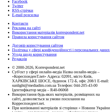
Facebook
Twitter
RSS-стрічки
E-mail розсилка
Контакти
Реклама на сайті
Використання матеріалів korrespondent.net
Правила користування сайтом
Договір користування сайтом
Політика у сфері конфіденційності і персональних даних
Угода щодо користування
Редакція
© 2000-2026, Korrespondent.net
Суб'єкт у сфері онлайн-медіа Назва онлайн-медіа –
«КореспонденТ.net» Адреса: 02091, місто Київ,
ХАРКІВСЬКЕ ШОСЕ, будинок 172-Б, офіс 208/1 E-mail:
sunlight@mediadim.com.ua
Телефон: 044-205-43-00
Ідентифікатор медіа – R40-06068
Використання будь-яких матеріалів, розміщених на
сайті, дозволяється за умови посилання на
Корреспондент.net.
При копіюванні матеріалів зі сторінки « Новини України