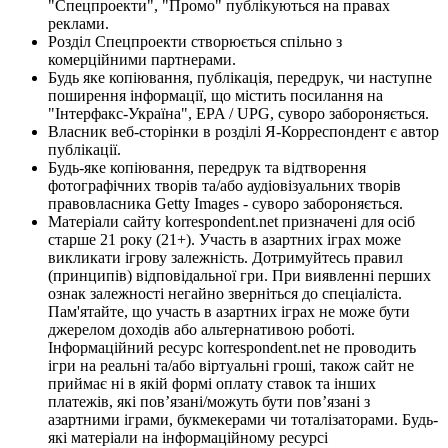
"Спецпроекти", "Промо" публікуються на правах
реклами.
Розділ Спецпроекти створюється спільно з
комерційними партнерами.
Будь яке копіювання, публікація, передрук, чи наступне
поширення інформації, що містить посилання на
"Інтерфакс-Україна", EPA / UPG, суворо забороняється.
Власник веб-сторінки в розділі Я-Корреспондент є автор
публікації.
Будь-яке копіювання, передрук та відтворення
фотографічних творів та/або аудіовізуальних творів
правовласника Getty Images - суворо забороняється.
Матеріали сайту korrespondent.net призначені для осіб
старше 21 року (21+). Участь в азартних іграх може
викликати ігрову залежність. Дотримуйтесь правил
(принципів) відповідальної гри. При виявленні перших
ознак залежності негайно зверніться до спеціаліста.
Пам'ятайте, що участь в азартних іграх не може бути
джерелом доходів або альтернативою роботі.
Інформаційний ресурс korrespondent.net не проводить
ігри на реальні та/або віртуальні гроші, також сайт не
приймає ні в якій формі оплату ставок та інших
платежів, які пов’язані/можуть бути пов’язані з
азартними іграми, букмекерами чи тоталізаторами. Будь-
які матеріали на інформаційному ресурсі