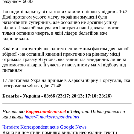
рахунком 66:83
Господині паркету зі стартових хвилин пішли у відрив - 16:2.
Далі протягом усього матчу українки змушені були
наздоганяти суперниць, але особливо не досягли успіху -
відрив тільки збільшувався і виграти наші дівчата змогли
тільки останню чверть, в якій лідери бельгійок вже
відпочивали.
Закінчилася зустріч ще одним неприємним фактом для нашої
збірної - на останній хвилині практично на рівному місці
отримала травму Ягупова, яка залишила майданчик лише за
допомогою лікарів. Її участь у наступному матчі відбору під
питанням.
17 листопада Україна прийме в Харкові збірну Португалії, яка
розгромила Фінляндію 71:48.
Бельгія - Україна - 83:66 (23:17; 20:13; 17:10; 23:26)
Новини від
Корреспондент.net
в Telegram. Підписуйтесь на
наш канал
https://t.me/korrespondentnet
Читайте Korrespondent.net в Google News
Якщо ви помітили помилку, виділіть необхідний текст і