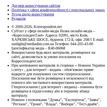
Договір користування сайтом
Політика у сфері конфіденційності і персональних даних
Угода щодо користування
Редакція
© 2000-2026, Korrespondent.net
Суб'єкт у сфері онлайн-медіа Назва онлайн-медіа –
«КореспонденТ.net» Адреса: 02091, місто Київ,
ХАРКІВСЬКЕ ШОСЕ, будинок 172-Б, офіс 208/1 E-mail:
sunlight@mediadim.com.ua
Телефон: 044-205-43-00
Ідентифікатор медіа – R40-06068
Використання будь-яких матеріалів, розміщених на
сайті, дозволяється за умови посилання на
Корреспондент.net.
При копіюванні матеріалів зі сторінки « Новини України
і світу» , для інтернет - видань - обов'язкове пряме
відкрите для пошукових систем гіперпосилання .
Посилання має бути розміщена в незалежності від
повного або часткового використання матеріалів.
Гіперпосилання ( для інтернет - видань) - повинна бути
розміщена в підзаголовку або в першому абзаці
матеріалу.
Новини з позначками "Думка", "Експертиза", "Заява",
"Регіони", "Гроші", "Влада", "Вибори", "Тест-драйв",