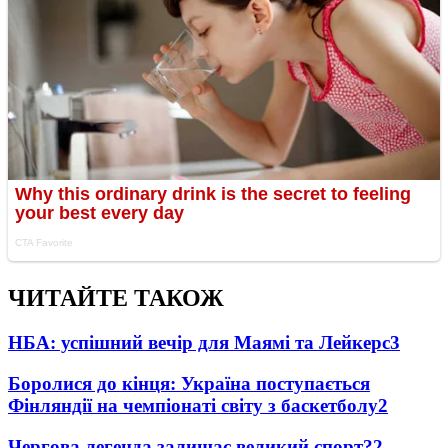
ЧИТАЙТЕ ТАКОЖ
НБА: успішний вечір для Маямі та Лейкерс
3
Боролися до кінця: Україна поступається
Фінляндії на чемпіонаті світу з баскетболу
2
Чергова легенда залишає великий спорт?
2