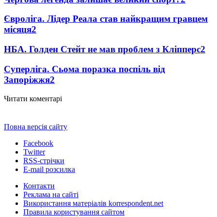
Євроліга. Лідер Реала став найкращим гравцем
місяця
2
НБА. Голден Стейт не мав проблем з Кліпперс
2
Суперліга. Сьома поразка поспіль від
Запоріжжя
2
Читати коментарі
Повна версія сайту
Facebook
Twitter
RSS-стрічки
E-mail розсилка
Контакти
Реклама на сайті
Використання матеріалів korrespondent.net
Правила користування сайтом