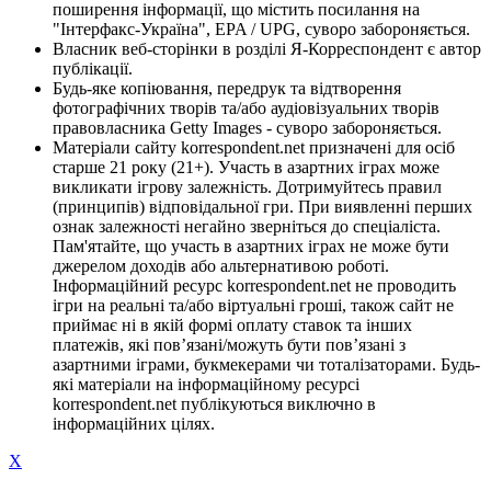
поширення інформації, що містить посилання на
"Інтерфакс-Україна", EPA / UPG, суворо забороняється.
Власник веб-сторінки в розділі Я-Корреспондент є автор
публікації.
Будь-яке копіювання, передрук та відтворення
фотографічних творів та/або аудіовізуальних творів
правовласника Getty Images - суворо забороняється.
Матеріали сайту korrespondent.net призначені для осіб
старше 21 року (21+). Участь в азартних іграх може
викликати ігрову залежність. Дотримуйтесь правил
(принципів) відповідальної гри. При виявленні перших
ознак залежності негайно зверніться до спеціаліста.
Пам'ятайте, що участь в азартних іграх не може бути
джерелом доходів або альтернативою роботі.
Інформаційний ресурс korrespondent.net не проводить
ігри на реальні та/або віртуальні гроші, також сайт не
приймає ні в якій формі оплату ставок та інших
платежів, які пов’язані/можуть бути пов’язані з
азартними іграми, букмекерами чи тоталізаторами. Будь-
які матеріали на інформаційному ресурсі
korrespondent.net публікуються виключно в
інформаційних цілях.
X