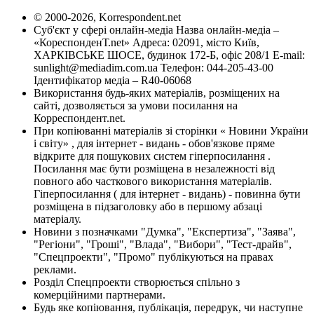
© 2000-2026, Korrespondent.net
Суб'єкт у сфері онлайн-медіа Назва онлайн-медіа –
«КореспонденТ.net» Адреса: 02091, місто Київ,
ХАРКІВСЬКЕ ШОСЕ, будинок 172-Б, офіс 208/1 E-mail:
sunlight@mediadim.com.ua
Телефон: 044-205-43-00
Ідентифікатор медіа – R40-06068
Використання будь-яких матеріалів, розміщених на
сайті, дозволяється за умови посилання на
Корреспондент.net.
При копіюванні матеріалів зі сторінки « Новини України
і світу» , для інтернет - видань - обов'язкове пряме
відкрите для пошукових систем гіперпосилання .
Посилання має бути розміщена в незалежності від
повного або часткового використання матеріалів.
Гіперпосилання ( для інтернет - видань) - повинна бути
розміщена в підзаголовку або в першому абзаці
матеріалу.
Новини з позначками "Думка", "Експертиза", "Заява",
"Регіони", "Гроші", "Влада", "Вибори", "Тест-драйв",
"Спецпроекти", "Промо" публікуються на правах
реклами.
Розділ Спецпроекти створюється спільно з
комерційними партнерами.
Будь яке копіювання, публікація, передрук, чи наступне