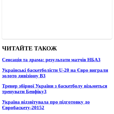
ЧИТАЙТЕ ТАКОЖ
Сенсація та драма: результати матчів НБА
3
Українські баскетболісти U-20 на Євро виграли
золото дивізіону В
3
Тренер збірної України з баскетболу візьметься
тренувати Бенфіку
3
Україна відзвітувала про підготовку до
Євробаскету-2015
2