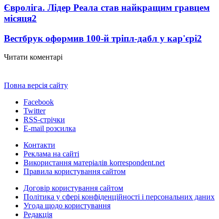
Євроліга. Лідер Реала став найкращим гравцем
місяця
2
Вестбрук оформив 100-й тріпл-дабл у кар'єрі
2
Читати коментарі
Повна версія сайту
Facebook
Twitter
RSS-стрічки
E-mail розсилка
Контакти
Реклама на сайті
Використання матеріалів korrespondent.net
Правила користування сайтом
Договір користування сайтом
Політика у сфері конфіденційності і персональних даних
Угода щодо користування
Редакція