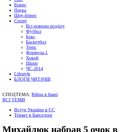
Бізнес
Наука
Шоу-бізнес
Спорт
Всі новини розділу
Футбол
Бокс
Баскетбол
Теніс
Формула-1
Хокей
Шахи
ЧС-2014
Lifestyle
БЛОГИ ЧИТАЧІВ
СПЕЦТЕМА:
Війна в Ірані
ВСІ ТЕМИ
Вступ України в ЄС
Теракт в Барселоні
Михайлюк набрав 5 очок в