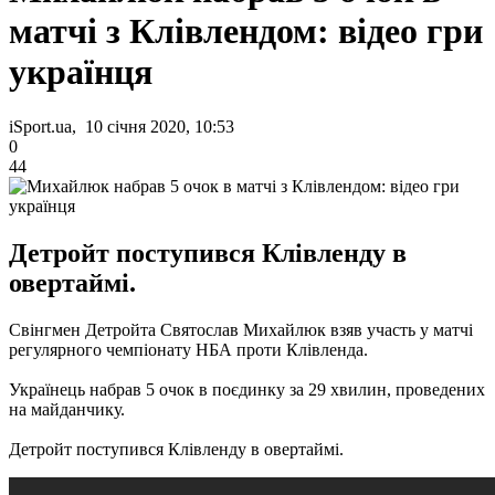
матчі з Клівлендом: відео гри
українця
iSport.ua, 10 січня 2020, 10:53
0
44
Детройт поступився Клівленду в
овертаймі.
Свінгмен
Детройта
Святослав
Михайлюк
взяв участь
у
матчі
регулярного
чемпіонату
НБА
проти
Клівленда
.
Українець
набрав
5
очок
в
поєдинку
за
29
хвилин
,
проведених
на
майданчику
.
Детройт
поступився
Клівленду
в
овертаймі
.