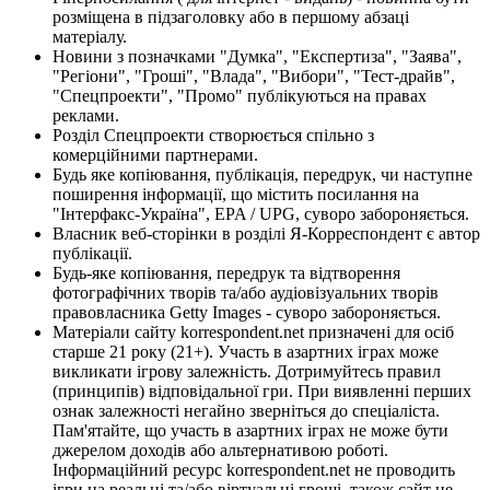
розміщена в підзаголовку або в першому абзаці
матеріалу.
Новини з позначками "Думка", "Експертиза", "Заява",
"Регіони", "Гроші", "Влада", "Вибори", "Тест-драйв",
"Спецпроекти", "Промо" публікуються на правах
реклами.
Розділ Спецпроекти створюється спільно з
комерційними партнерами.
Будь яке копіювання, публікація, передрук, чи наступне
поширення інформації, що містить посилання на
"Інтерфакс-Україна", EPA / UPG, суворо забороняється.
Власник веб-сторінки в розділі Я-Корреспондент є автор
публікації.
Будь-яке копіювання, передрук та відтворення
фотографічних творів та/або аудіовізуальних творів
правовласника Getty Images - суворо забороняється.
Матеріали сайту korrespondent.net призначені для осіб
старше 21 року (21+). Участь в азартних іграх може
викликати ігрову залежність. Дотримуйтесь правил
(принципів) відповідальної гри. При виявленні перших
ознак залежності негайно зверніться до спеціаліста.
Пам'ятайте, що участь в азартних іграх не може бути
джерелом доходів або альтернативою роботі.
Інформаційний ресурс korrespondent.net не проводить
ігри на реальні та/або віртуальні гроші, також сайт не