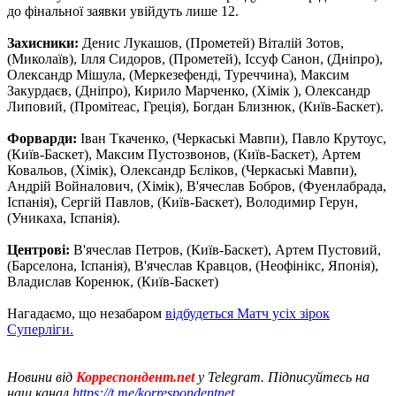
до фінальної заявки увійдуть лише 12.
Захисники:
Денис Лукашов, (Прометей) Віталій Зотов,
(Миколаїв), Ілля Сидоров, (Прометей), Іссуф Санон, (Дніпро),
Олександр Мішула, (Меркезефенді, Туреччина), Максим
Закурдаєв, (Дніпро), Кирило Марченко, (Хімік ), Олександр
Липовий, (Промітеас, Греція), Богдан Близнюк, (Київ-Баскет).
Форварди:
Іван Ткаченко, (Черкаські Мавпи), Павло Крутоус,
(Київ-Баскет), Максим Пустозвонов, (Київ-Баскет), Артем
Ковальов, (Хімік), Олександр Бєліков, (Черкаські Мавпи),
Андрій Войналович, (Хімік), В'ячеслав Бобров, (Фуенлабрада,
Іспанія), Сергій Павлов, (Київ-Баскет), Володимир Герун,
(Уникаха, Іспанія).
Центрові:
В'ячеслав Петров, (Київ-Баскет), Артем Пустовий,
(Барселона, Іспанія), В'ячеслав Кравцов, (Неофінікс, Японія),
Владислав Коренюк, (Київ-Баскет)
Нагадаємо, що незабаром
відбудеться Матч усіх зірок
Суперліги.
Новини від
Корреспондент.net
у Telegram. Підписуйтесь на
наш канал
https://t.me/korrespondentnet
.