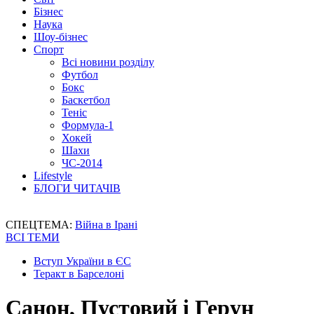
Бізнес
Наука
Шоу-бізнес
Спорт
Всі новини розділу
Футбол
Бокс
Баскетбол
Теніс
Формула-1
Хокей
Шахи
ЧС-2014
Lifestyle
БЛОГИ ЧИТАЧІВ
СПЕЦТЕМА:
Війна в Ірані
ВСІ ТЕМИ
Вступ України в ЄС
Теракт в Барселоні
Санон, Пустовий і Герун