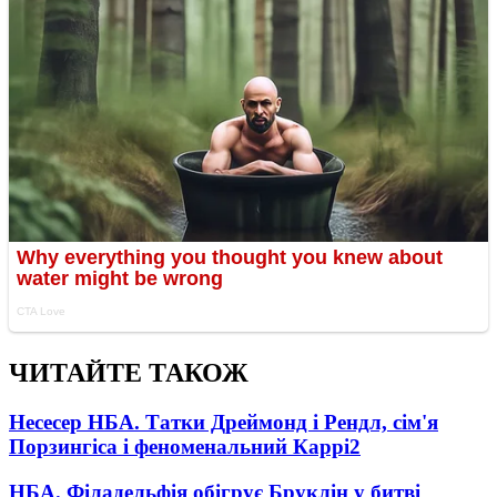
ЧИТАЙТЕ ТАКОЖ
Несесер НБА. Татки Дреймонд і Рендл, сім'я
Порзингіса і феноменальний Каррі
2
НБА. Філадельфія обігрує Бруклін у битві