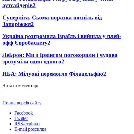
аутсайдерів
2
Суперліга. Сьома поразка поспіль від
Запоріжжя
2
Україна розгромила Ізраїль і вийшла у плей-
офф Євробаскету
2
ЛеБрон: Ми з Ірвінгом поговорили і чудово
зрозуміли один одного
2
НБА: Мілуокі перемогло Філадельфію
2
Читати коментарі
Повна версія сайту
Facebook
Twitter
RSS-стрічки
E-mail розсилка