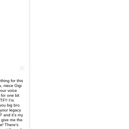
thing for this
u, niece Gigi
your voice
 for one bit
TF!! I’m
ou big bro.
 your legacy
 and it’s my
e give me the
e! There’s