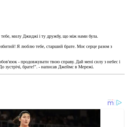
тебе, милу Джиджі і ту дружбу, що між нами була.
 розбитий! Я люблю тебе, старший брате. Моє серце разом з
бов'язок - продовжувати твою справу. Дай мені силу з небес і
До зустрічі, брате!". - написав Джеймс в Мережі.