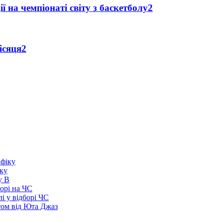
ї на чемпіонаті світу з баскетболу
2
ісяця
2
іку
у В
борі на ЧС
і у відборі ЧС
том від Юта Джаз