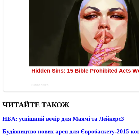
ЧИТАЙТЕ ТАКОЖ
НБА: успішний вечір для Маямі та Лейкерс
3
Будівництво нових арен для Євробаскету-2015 к