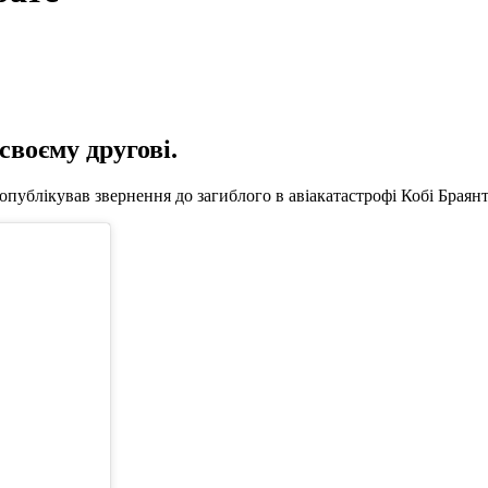
своєму другові.
публікував звернення до загиблого в авіакатастрофі Кобі Браянт