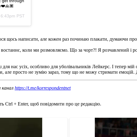
t get through
e❤️🙏🏾
t 6:43pm PST
юся щось написати, але кожен раз починаю плакати, думаючи про 
уло востаннє, коли ми розмовляємо. Що за чорт?! Я розчавлений і
ля нас усіх, особливо для уболівальників Лейкерс. І тепер мій о
ти, але просто не зумію зараз, тому що не можу стримати емоцій. 
ш канал
https://t.me/korrespondentnet
ь Ctrl + Enter, щоб повідомити про це редакцію.