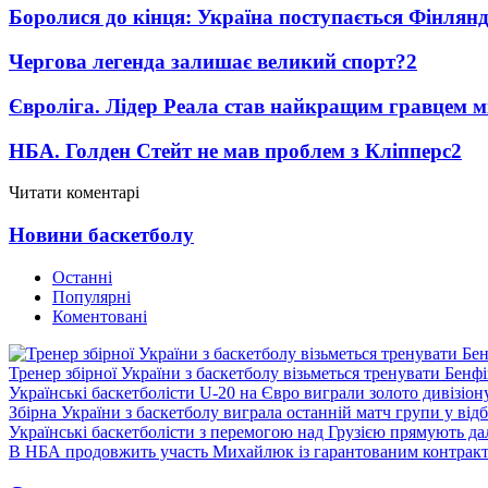
Боролися до кінця: Україна поступається Фінлянді
Чергова легенда залишає великий спорт?
2
Євроліга. Лідер Реала став найкращим гравцем м
НБА. Голден Стейт не мав проблем з Кліпперс
2
Читати коментарі
Новини баскетболу
Останні
Популярні
Коментовані
Тренер збірної України з баскетболу візьметься тренувати Бенф
Українські баскетболісти U-20 на Євро виграли золото дивізіон
Збірна України з баскетболу виграла останній матч групи у від
Українські баскетболісти з перемогою над Грузією прямують дал
В НБА продовжить участь Михайлюк із гарантованим контрак