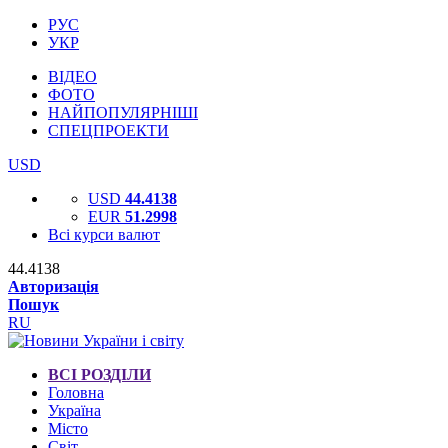
РУС
УКР
ВІДЕО
ФОТО
НАЙПОПУЛЯРНІШІ
СПЕЦПРОЕКТИ
USD
USD
44.4138
EUR
51.2998
Всі курси валют
44.4138
Авторизація
Пошук
RU
ВСІ РОЗДІЛИ
Головна
Україна
Місто
Світ