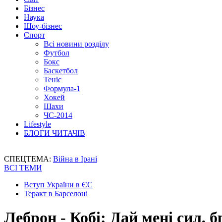
Бізнес
Наука
Шоу-бізнес
Спорт
Всі новини розділу
Футбол
Бокс
Баскетбол
Теніс
Формула-1
Хокей
Шахи
ЧС-2014
Lifestyle
БЛОГИ ЧИТАЧІВ
СПЕЦТЕМА:
Війна в Ірані
ВСІ ТЕМИ
Вступ України в ЄС
Теракт в Барселоні
Леброн - Кобі: Дай мені сил, б