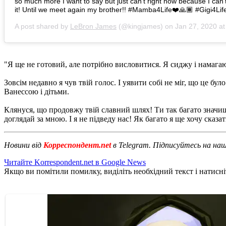
so much more I want to say but just can’t right now because I can’
it! Until we meet again my brother!! #Mamba4Life❤️🙏🏾 #Gigi4Lif
A post shared by
LeBron James
(@kingjames) on
Jan 27, 2020 a
"Я ще не готовий, але потрібно висловитися. Я сиджу і намага
Зовсім недавно я чув твій голос. І уявити собі не міг, що це б
Ванессою і дітьми.
Клянуся, що продовжу твій славний шлях! Ти так багато значиш д
доглядай за мною. І я не підведу нас! Як багато я ще хочу сказа
Новини від
Корреспондент.net
в Telegram. Підписуйтесь на на
Читайте Korrespondent.net в Google News
Якщо ви помітили помилку, виділіть необхідний текст і натисніт