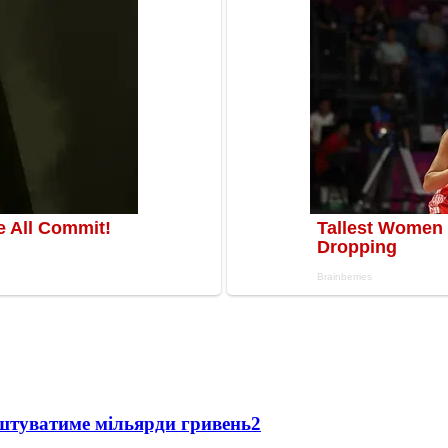
оштуватиме мільярди гривень
2