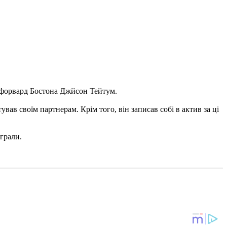
я форвард Бостона Джйсон Тейтум.
ував своїм партнерам. Крім того, він записав собі в актив за ці
играли.