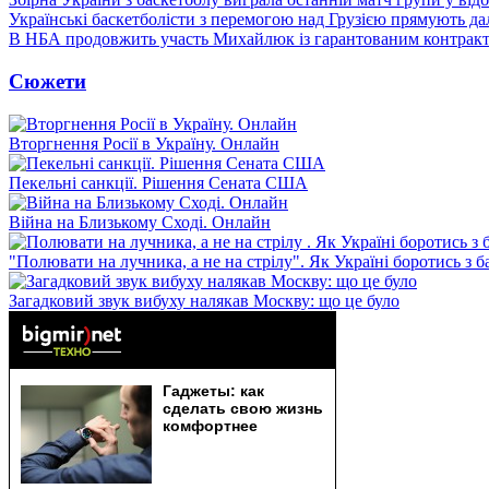
Українські баскетболісти з перемогою над Грузією прямують дал
В НБА продовжить участь Михайлюк із гарантованим контрак
Сюжети
Вторгнення Росії в Україну. Онлайн
Пекельні санкції. Рішення Сената США
Війна на Близькому Сході. Онлайн
"Полювати на лучника, а не на стрілу". Як Україні боротись з 
Загадковий звук вибуху налякав Москву: що це було