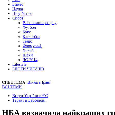
Бізнес
Наука
Шоу-бізнес
Спорт
Всі новини розділу
Футбол
Бокс
Баскетбол
Теніс
Формула-1
Хокей
Шахи
ЧС-2014
Lifestyle
БЛОГИ ЧИТАЧІВ
СПЕЦТЕМА:
Війна в Ірані
ВСІ ТЕМИ
Вступ України в ЄС
Теракт в Барселоні
НБА визначила найкращих гр