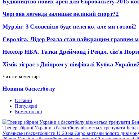
Будівництво нових арен для Євробаскету-2015 к
Чергова легенда залишає великий спорт?
2
Мурзін: З Словенією буде нелегко, але ми готові
2
Євроліга. Лідер Реала став найкращим гравцем м
Несесер НБА. Татки Дреймонд і Рендл, сім'я Порз
Хімік зіграє з Дніпром у півфіналі Кубка України
Читати коментарі
Новини баскетболу
Останні
Популярні
Коментовані
Тренер збірної України з баскетболу візьметься тренувати Бенф
Українські баскетболісти U-20 на Євро виграли золото дивізіон
Збірна України з баскетболу виграла останній матч групи у від