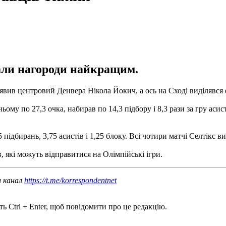
али нагороди найкращим.
явив центровий Денвера Нікола Йокич, а ось на Сході виділявс
му по 27,3 очка, набирав по 14,3 підбору і 8,3 рази за гру асист
 підбирань, 3,75 асистів і 1,25 блоку. Всі чотири матчі Селтікс в
 які можуть відправитися на Олімпійські ігри.
ш канал
https://t.me/korrespondentnet
ь Ctrl + Enter, щоб повідомити про це редакцію.