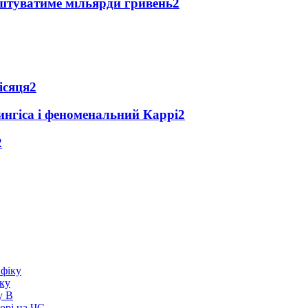
оштуватиме мільярди гривень
2
ісяця
2
ингіса і феноменальний Каррі
2
2
іку
у В
борі на ЧС