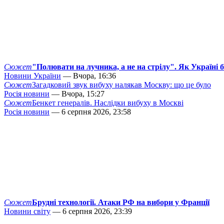
Сюжет
"Полювати на лучника, а не на стрілу". Як Україні 
Новини України
— Вчора, 16:36
Сюжет
Загадковий звук вибуху налякав Москву: що це було
Росія новини
— Вчора, 15:27
Сюжет
Бенкет генералів. Наслідки вибуху в Москві
Росія новини
— 6 серпня 2026, 23:58
Сюжет
Брудні технології. Атаки РФ на вибори у Франції
Новини світу
— 6 серпня 2026, 23:39