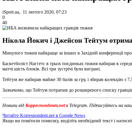
iSport.ua, 11 лютого 2020, 07:23
0
40
Нікола Йокич і Джейсон Тейтум отрим
Минулого тижня найкраще за інших в Західній конференції про
Баскетболіст Наггетс в трьох поєдинках тижня набирав в середньо
матчі шість блоків. Всі три зустрічі були виграні.
Тейтум же набирав майже 30 балів за гру, і збирав колекцію з 7,5
Зазначимо, що Тейтум потрапив до розширеного списку гравців,
Новини від
Корреспондент.net
в Telegram. Підписуйтесь на на
Читайте Korrespondent.net в Google News
Якщо ви помітили помилку, виділіть необхідний текст і натисніт