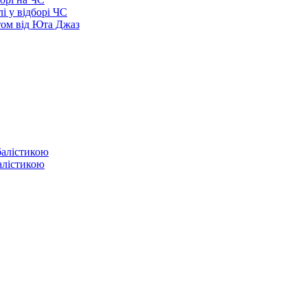
і у відборі ЧС
том від Юта Джаз
балістикою