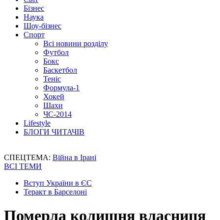
Бізнес
Наука
Шоу-бізнес
Спорт
Всі новини розділу
Футбол
Бокс
Баскетбол
Теніс
Формула-1
Хокей
Шахи
ЧС-2014
Lifestyle
БЛОГИ ЧИТАЧІВ
СПЕЦТЕМА:
Війна в Ірані
ВСІ ТЕМИ
Вступ України в ЄС
Теракт в Барселоні
Померла колишня власниця