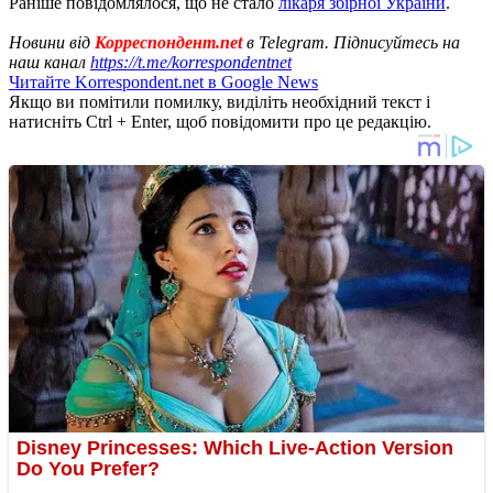
Раніше повідомлялося, що не стало
лікаря збірної України
.
Новини від
Корреспондент.net
в Telegram. Підписуйтесь на
наш канал
https://t.me/korrespondentnet
Читайте Korrespondent.net в Google News
Якщо ви помітили помилку, виділіть необхідний текст і
натисніть Ctrl + Enter, щоб повідомити про це редакцію.