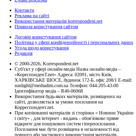
Контакти
Реклама на сайті
Використання матеріалів korrespondent.net
Правила користування сайтом
Договір користування сайтом
Політика у сфері конфіденційності і персональних даних
Угода щодо користування
Редакція
© 2000-2026, Korrespondent.net
Суб'єкт у сфері онлайн-медіа Назва онлайн-медіа –
«КореспонденТ.net» Адреса: 02091, місто Київ,
ХАРКІВСЬКЕ ШОСЕ, будинок 172-Б, офіс 208/1 E-mail:
sunlight@mediadim.com.ua
Телефон: 044-205-43-00
Ідентифікатор медіа – R40-06068
Використання будь-яких матеріалів, розміщених на
сайті, дозволяється за умови посилання на
Корреспондент.net.
При копіюванні матеріалів зі сторінки « Новини України
і світу» , для інтернет - видань - обов'язкове пряме
відкрите для пошукових систем гіперпосилання .
Посилання має бути розміщена в незалежності від
повного або часткового використання матеріалів.