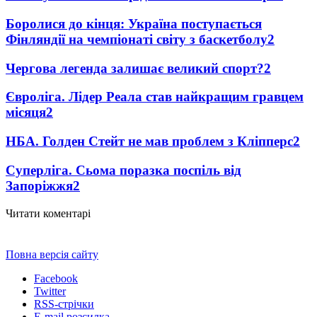
Боролися до кінця: Україна поступається
Фінляндії на чемпіонаті світу з баскетболу
2
Чергова легенда залишає великий спорт?
2
Євроліга. Лідер Реала став найкращим гравцем
місяця
2
НБА. Голден Стейт не мав проблем з Кліпперс
2
Суперліга. Сьома поразка поспіль від
Запоріжжя
2
Читати коментарі
Повна версія сайту
Facebook
Twitter
RSS-стрічки
E-mail розсилка