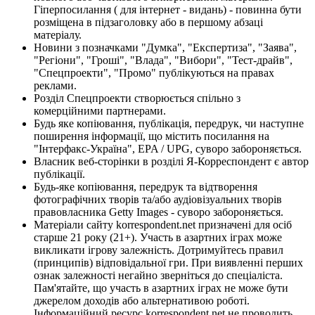
Гіперпосилання ( для інтернет - видань) - повинна бути
розміщена в підзаголовку або в першому абзаці
матеріалу.
Новини з позначками "Думка", "Експертиза", "Заява",
"Регіони", "Гроші", "Влада", "Вибори", "Тест-драйв",
"Спецпроекти", "Промо" публікуються на правах
реклами.
Розділ Спецпроекти створюється спільно з
комерційними партнерами.
Будь яке копіювання, публікація, передрук, чи наступне
поширення інформації, що містить посилання на
"Інтерфакс-Україна", EPA / UPG, суворо забороняється.
Власник веб-сторінки в розділі Я-Корреспондент є автор
публікації.
Будь-яке копіювання, передрук та відтворення
фотографічних творів та/або аудіовізуальних творів
правовласника Getty Images - суворо забороняється.
Матеріали сайту korrespondent.net призначені для осіб
старше 21 року (21+). Участь в азартних іграх може
викликати ігрову залежність. Дотримуйтесь правил
(принципів) відповідальної гри. При виявленні перших
ознак залежності негайно зверніться до спеціаліста.
Пам'ятайте, що участь в азартних іграх не може бути
джерелом доходів або альтернативою роботі.
Інформаційний ресурс korrespondent.net не проводить