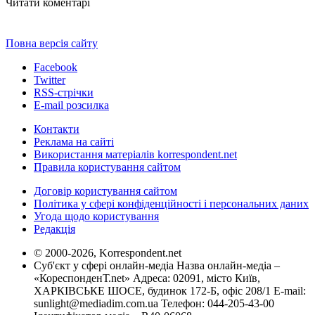
Читати коментарі
Повна версія сайту
Facebook
Twitter
RSS-стрічки
E-mail розсилка
Контакти
Реклама на сайті
Використання матеріалів korrespondent.net
Правила користування сайтом
Договір користування сайтом
Політика у сфері конфіденційності і персональних даних
Угода щодо користування
Редакція
© 2000-2026, Korrespondent.net
Суб'єкт у сфері онлайн-медіа Назва онлайн-медіа –
«КореспонденТ.net» Адреса: 02091, місто Київ,
ХАРКІВСЬКЕ ШОСЕ, будинок 172-Б, офіс 208/1 E-mail:
sunlight@mediadim.com.ua
Телефон: 044-205-43-00