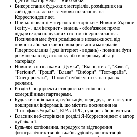
Ідентифікатор медіа – R40-06068
Використання будь-яких матеріалів, розміщених на
сайті, дозволяється за умови посилання на
Корреспондент.net.
При копіюванні матеріалів зі сторінки « Новини України
і світу» , для інтернет - видань - обов'язкове пряме
відкрите для пошукових систем гіперпосилання .
Посилання має бути розміщена в незалежності від
повного або часткового використання матеріалів.
Гіперпосилання ( для інтернет - видань) - повинна бути
розміщена в підзаголовку або в першому абзаці
матеріалу.
Новини з позначками "Думка", "Експертиза", "Заява",
"Регіони", "Гроші", "Влада", "Вибори", "Тест-драйв",
"Спецпроекти", "Промо" публікуються на правах
реклами.
Розділ Спецпроекти створюється спільно з
комерційними партнерами.
Будь яке копіювання, публікація, передрук, чи наступне
поширення інформації, що містить посилання на
"Інтерфакс-Україна", EPA / UPG, суворо забороняється.
Власник веб-сторінки в розділі Я-Корреспондент є автор
публікації.
Будь-яке копіювання, передрук та відтворення
фотографічних творів та/або аудіовізуальних творів