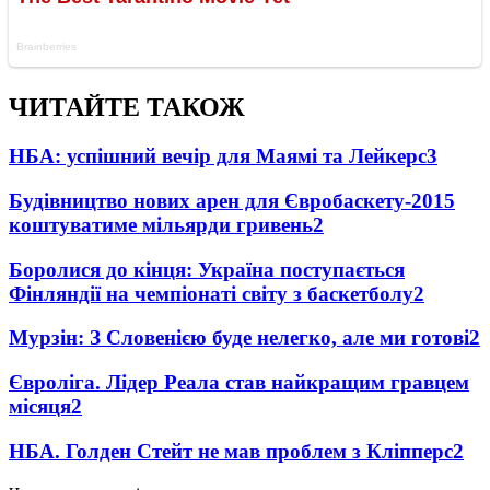
ЧИТАЙТЕ ТАКОЖ
НБА: успішний вечір для Маямі та Лейкерс
3
Будівництво нових арен для Євробаскету-2015
коштуватиме мільярди гривень
2
Боролися до кінця: Україна поступається
Фінляндії на чемпіонаті світу з баскетболу
2
Мурзін: З Словенією буде нелегко, але ми готові
2
Євроліга. Лідер Реала став найкращим гравцем
місяця
2
НБА. Голден Стейт не мав проблем з Кліпперс
2