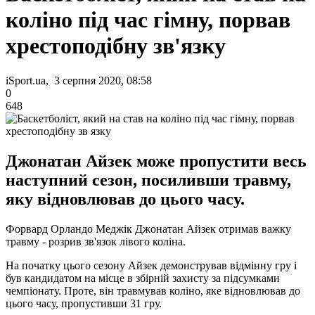
коліно під час гімну, порвав
хрестоподібну зв'язку
iSport.ua, 3 серпня 2020, 08:58
0
648
Джонатан Айзек може пропустити весь
наступний сезон, посиливши травму,
яку відновлював до цього часу.
Форвард Орландо Меджік Джонатан Айзек отримав важку
травму - розрив зв'язок лівого коліна.
На початку цього сезону Айзек демонстрував відмінну гру і
був кандидатом на місце в збірній захисту за підсумками
чемпіонату. Проте, він травмував коліно, яке відновлював до
цього часу, пропустивши 31 гру.