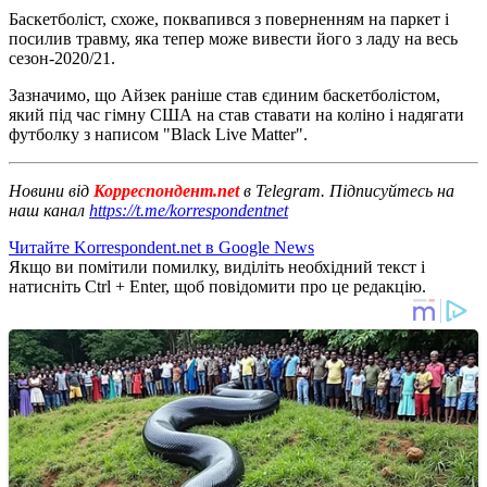
Баскетболіст, схоже, поквапився з поверненням на паркет і
посилив травму, яка тепер може вивести його з ладу на весь
сезон-2020/21.
Зазначимо, що Айзек раніше став єдиним баскетболістом,
який під час гімну США на став ставати на коліно і надягати
футболку з написом "Black Live Matter".
Новини від
Корреспондент.net
в Telegram. Підписуйтесь на
наш канал
https://t.me/korrespondentnet
Читайте Korrespondent.net в Google News
Якщо ви помітили помилку, виділіть необхідний текст і
натисніть Ctrl + Enter, щоб повідомити про це редакцію.