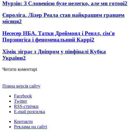
Мурзін: З Словенією буде нелегко, але ми готові
2
Євроліга. Лідер Реала став найкращим гравцем
місяця
2
Несесер НБА. Татки Дреймонд і Рендл, сім'я
Порзингіса і феноменальний Каррі
2
Хімік зіграє з Дніпром у півфіналі Кубка
України
2
Читати коментарі
Повна версія сайту
Facebook
Twitter
RSS-стрічки
E-mail розсилка
Контакти
Реклама на сайті