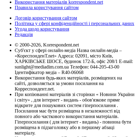
Використання матеріалів korrespondent.net
Правила користування сайтом
Договір користування сайтом
Політика у сфері конфіденційності і персональних даних
Угода щодо користування
Редакція
© 2000-2026, Korrespondent.net
Суб'єкт у сфері онлайн-медіа Назва онлайн-медіа –
«КореспонденТ.net» Адреса: 02091, місто Київ,
ХАРКІВСЬКЕ ШОСЕ, будинок 172-Б, офіс 208/1 E-mail:
sunlight@mediadim.com.ua
Телефон: 044-205-43-00
Ідентифікатор медіа – R40-06068
Використання будь-яких матеріалів, розміщених на
сайті, дозволяється за умови посилання на
Корреспондент.net.
При копіюванні матеріалів зі сторінки « Новини України
і світу» , для інтернет - видань - обов'язкове пряме
відкрите для пошукових систем гіперпосилання .
Посилання має бути розміщена в незалежності від
повного або часткового використання матеріалів.
Гіперпосилання ( для інтернет - видань) - повинна бути
розміщена в підзаголовку або в першому абзаці
матеріалу.