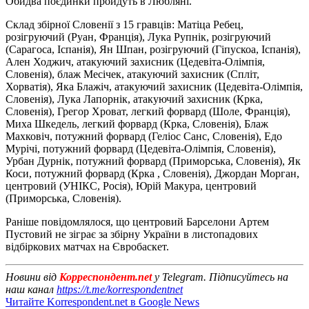
Обидва поєдинки пройдуть в Любляні.
Склад збірної Словенії з 15 гравців: Матіца Ребец,
розігруючий (Руан, Франція), Лука Рупнік, розігруючий
(Сарагоса, Іспанія), Ян Шпан, розігруючий (Гіпускоа, Іспанія),
Ален Ходжич, атакуючий захисник (Цедевіта-Олімпія,
Словенія), блаж Месічек, атакуючий захисник (Спліт,
Хорватія), Яка Блажіч, атакуючий захисник (Цедевіта-Олімпія,
Словенія), Лука Лапорнік, атакуючий захисник (Крка,
Словенія), Грегор Хроват, легкий форвард (Шоле, Франція),
Миха Шкедель, легкий форвард (Крка, Словенія), Блаж
Махковіч, потужний форвард (Геліос Санс, Словенія), Едо
Мурічі, потужний форвард (Цедевіта-Олімпія, Словенія),
Урбан Дурнік, потужний форвард (Приморська, Словенія), Як
Коси, потужний форвард (Крка , Словенія), Джордан Морган,
центровий (УНІКС, Росія), Юрій Макура, центровий
(Приморська, Словенія).
Раніше повідомлялося, що центровий Барселони Артем
Пустовий не зіграє за збірну України в листопадових
відбіркових матчах на Євробаскет.
Новини від
Корреспондент.net
у Telegram. Підписуйтесь на
наш канал
https://t.me/korrespondentnet
Читайте Korrespondent.net в Google News