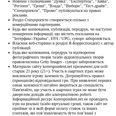
Новини з позначками "Думка", "Експертиза", "Заява",
"Регіони", "Гроші", "Влада", "Вибори", "Тест-драйв",
"Спецпроекти", "Промо" публікуються на правах
реклами.
Розділ Спецпроекти створюється спільно з
комерційними партнерами.
Будь яке копіювання, публікація, передрук, чи наступне
поширення інформації, що містить посилання на
"Інтерфакс-Україна", EPA / UPG, суворо забороняється.
Власник веб-сторінки в розділі Я-Корреспондент є автор
публікації.
Будь-яке копіювання, передрук та відтворення
фотографічних творів та/або аудіовізуальних творів
правовласника Getty Images - суворо забороняється.
Матеріали сайту korrespondent.net призначені для осіб
старше 21 року (21+). Участь в азартних іграх може
викликати ігрову залежність. Дотримуйтесь правил
(принципів) відповідальної гри. При виявленні перших
ознак залежності негайно зверніться до спеціаліста.
Пам'ятайте, що участь в азартних іграх не може бути
джерелом доходів або альтернативою роботі.
Інформаційний ресурс korrespondent.net не проводить
ігри на реальні та/або віртуальні гроші, також сайт не
приймає ні в якій формі оплату ставок та інших
платежів, які пов’язані/можуть бути пов’язані з