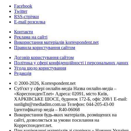
Facebook
Twitter
RSS-стрічки
E-mail розсилка
Контакти
Реклама на сайті
Використання матеріалів korrespondent.net
Правила користування сайтом
Договір користування сайтом
Політика у сфері конфіденційності і персональних даних
Угода щодо користування
Редакція
© 2000-2026, Korrespondent.net
Суб'єкт у сфері онлайн-медіа Назва онлайн-медіа –
«КореспонденТ.net» Адреса: 02091, місто Київ,
ХАРКІВСЬКЕ ШОСЕ, будинок 172-Б, офіс 208/1 E-mail:
sunlight@mediadim.com.ua
Телефон: 044-205-43-00
Ідентифікатор медіа – R40-06068
Використання будь-яких матеріалів, розміщених на
сайті, дозволяється за умови посилання на
Корреспондент.net.
При копіюванні матеріалів зі сторінки « Новини України