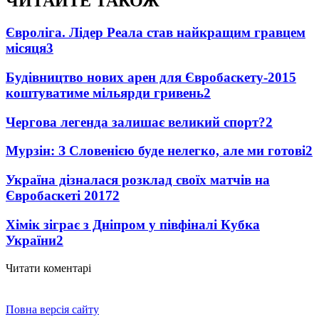
ЧИТАЙТЕ ТАКОЖ
Євроліга. Лідер Реала став найкращим гравцем
місяця
3
Будівництво нових арен для Євробаскету-2015
коштуватиме мільярди гривень
2
Чергова легенда залишає великий спорт?
2
Мурзін: З Словенією буде нелегко, але ми готові
2
Україна дізналася розклад своїх матчів на
Євробаскеті 2017
2
Хімік зіграє з Дніпром у півфіналі Кубка
України
2
Читати коментарі
Повна версія сайту