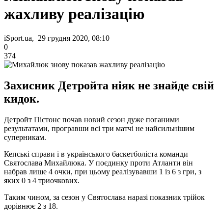
жахливу реалізацію
iSport.ua, 29 грудня 2020, 08:10
0
374
Захисник Детройта ніяк не знайде свій
кидок.
Детройт Пістонс почав новий сезон дуже поганими
результатами, програвши всі три матчі не найсильнішим
суперникам.
Кепські справи і в українського баскетболіста команди
Святослава Михайлюка. У поєдинку проти Атланти він
набрав лише 4 очки, при цьому реалізувавши 1 із 6 з гри, з
яких 0 з 4 триочкових.
Таким чином, за сезон у Святослава наразі показник трійок
дорівнює 2 з 18.