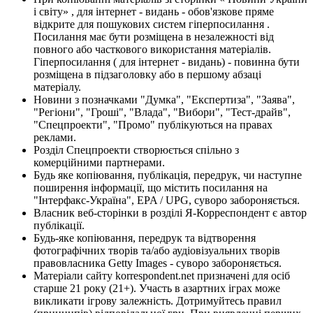
і світу» , для інтернет - видань - обов'язкове пряме
відкрите для пошукових систем гіперпосилання .
Посилання має бути розміщена в незалежності від
повного або часткового використання матеріалів.
Гіперпосилання ( для інтернет - видань) - повинна бути
розміщена в підзаголовку або в першому абзаці
матеріалу.
Новини з позначками "Думка", "Експертиза", "Заява",
"Регіони", "Гроші", "Влада", "Вибори", "Тест-драйв",
"Спецпроекти", "Промо" публікуються на правах
реклами.
Розділ Спецпроекти створюється спільно з
комерційними партнерами.
Будь яке копіювання, публікація, передрук, чи наступне
поширення інформації, що містить посилання на
"Інтерфакс-Україна", EPA / UPG, суворо забороняється.
Власник веб-сторінки в розділі Я-Корреспондент є автор
публікації.
Будь-яке копіювання, передрук та відтворення
фотографічних творів та/або аудіовізуальних творів
правовласника Getty Images - суворо забороняється.
Матеріали сайту korrespondent.net призначені для осіб
старше 21 року (21+). Участь в азартних іграх може
викликати ігрову залежність. Дотримуйтесь правил