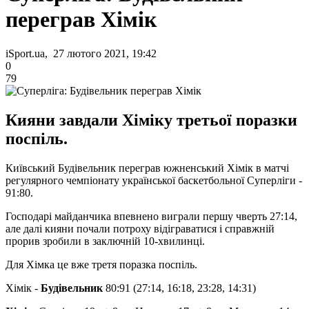
переграв Хімік
iSport.ua, 27 лютого 2021, 19:42
0
79
Кияни завдали Хіміку третьої поразки
поспіль.
Київський Будівельник переграв южненський Хімік в матчі
регулярного чемпіонату української баскетбольної Суперліги -
91:80.
Господарі майданчика впевнено виграли першу чверть 27:14,
але далі кияни почали потроху відіграватися і справжній
прорив зробили в заключній 10-хвилинці.
Для Хімка це вже третя поразка поспіль.
Хімік -
Будівельник
80:91 (27:14, 16:18, 23:28, 14:31)