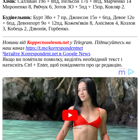
Хімік
: Салліван 19о + 8пд, Нельсон 17о + 8пд, Марченко 14
Мироненко 8, Рябчук 6, Зотов 3О + 5пд + 15пр, Ковляр 2.
Будівельник
: Бурт 38о + 7 пр, Джонсон 15о + 6пд, Девое 12о
+ 6пд, Девенпорт 9о + 12пд, Кожем'якін 8, Анісімов 4, Козлов
3, Кобець 2, Дзвонів, Горбенко.
Новини від
Корреспондент.net
у Telegram. Підписуйтесь на
наш канал
https://t.me/korrespondentnet
Читайте Korrespondent.net в Google News
Якщо ви помітили помилку, виділіть необхідний текст і
натисніть Ctrl + Enter, щоб повідомити про це редакцію.