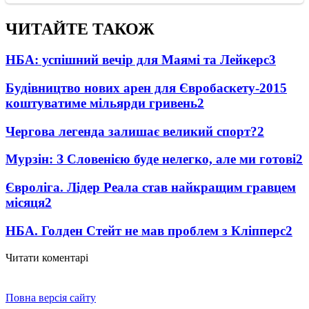
ЧИТАЙТЕ ТАКОЖ
НБА: успішний вечір для Маямі та Лейкерс
3
Будівництво нових арен для Євробаскету-2015
коштуватиме мільярди гривень
2
Чергова легенда залишає великий спорт?
2
Мурзін: З Словенією буде нелегко, але ми готові
2
Євроліга. Лідер Реала став найкращим гравцем
місяця
2
НБА. Голден Стейт не мав проблем з Кліпперс
2
Читати коментарі
Повна версія сайту