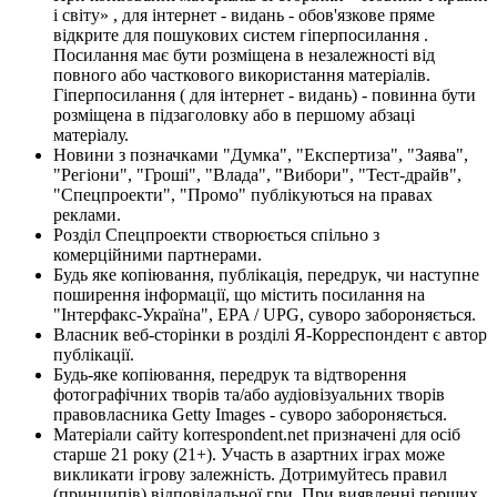
і світу» , для інтернет - видань - обов'язкове пряме
відкрите для пошукових систем гіперпосилання .
Посилання має бути розміщена в незалежності від
повного або часткового використання матеріалів.
Гіперпосилання ( для інтернет - видань) - повинна бути
розміщена в підзаголовку або в першому абзаці
матеріалу.
Новини з позначками "Думка", "Експертиза", "Заява",
"Регіони", "Гроші", "Влада", "Вибори", "Тест-драйв",
"Спецпроекти", "Промо" публікуються на правах
реклами.
Розділ Спецпроекти створюється спільно з
комерційними партнерами.
Будь яке копіювання, публікація, передрук, чи наступне
поширення інформації, що містить посилання на
"Інтерфакс-Україна", EPA / UPG, суворо забороняється.
Власник веб-сторінки в розділі Я-Корреспондент є автор
публікації.
Будь-яке копіювання, передрук та відтворення
фотографічних творів та/або аудіовізуальних творів
правовласника Getty Images - суворо забороняється.
Матеріали сайту korrespondent.net призначені для осіб
старше 21 року (21+). Участь в азартних іграх може
викликати ігрову залежність. Дотримуйтесь правил
(принципів) відповідальної гри. При виявленні перших