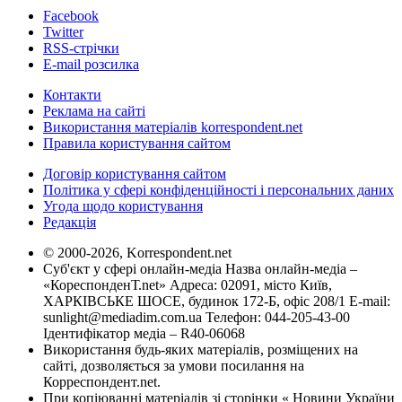
Facebook
Twitter
RSS-стрічки
E-mail розсилка
Контакти
Реклама на сайті
Використання матеріалів korrespondent.net
Правила користування сайтом
Договір користування сайтом
Політика у сфері конфіденційності і персональних даних
Угода щодо користування
Редакція
© 2000-2026, Korrespondent.net
Суб'єкт у сфері онлайн-медіа Назва онлайн-медіа –
«КореспонденТ.net» Адреса: 02091, місто Київ,
ХАРКІВСЬКЕ ШОСЕ, будинок 172-Б, офіс 208/1 E-mail:
sunlight@mediadim.com.ua
Телефон: 044-205-43-00
Ідентифікатор медіа – R40-06068
Використання будь-яких матеріалів, розміщених на
сайті, дозволяється за умови посилання на
Корреспондент.net.
При копіюванні матеріалів зі сторінки « Новини України