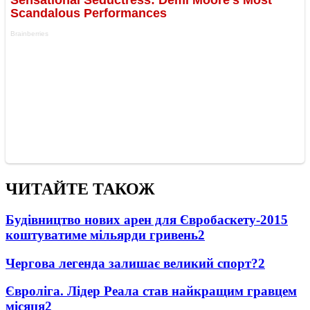
ЧИТАЙТЕ ТАКОЖ
Будівництво нових арен для Євробаскету-2015
коштуватиме мільярди гривень
2
Чергова легенда залишає великий спорт?
2
Євроліга. Лідер Реала став найкращим гравцем
місяця
2