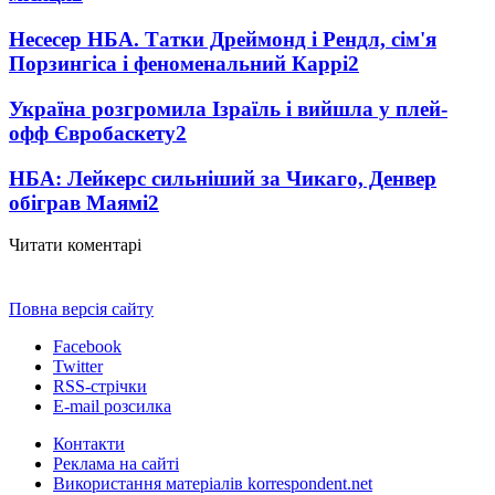
Несесер НБА. Татки Дреймонд і Рендл, сім'я
Порзингіса і феноменальний Каррі
2
Україна розгромила Ізраїль і вийшла у плей-
офф Євробаскету
2
НБА: Лейкерс сильніший за Чикаго, Денвер
обіграв Маямі
2
Читати коментарі
Повна версія сайту
Facebook
Twitter
RSS-стрічки
E-mail розсилка
Контакти
Реклама на сайті
Використання матеріалів korrespondent.net