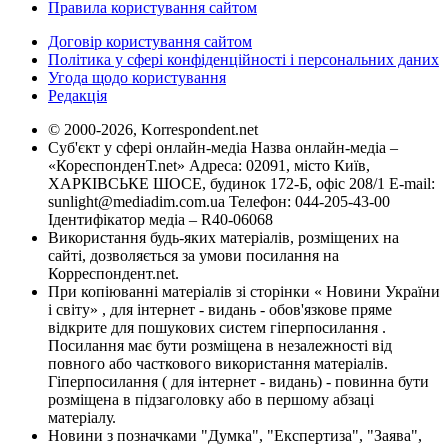
Правила користування сайтом
Договір користування сайтом
Політика у сфері конфіденційності і персональних даних
Угода щодо користування
Редакція
© 2000-2026, Korrespondent.net
Суб'єкт у сфері онлайн-медіа Назва онлайн-медіа –
«КореспонденТ.net» Адреса: 02091, місто Київ,
ХАРКІВСЬКЕ ШОСЕ, будинок 172-Б, офіс 208/1 E-mail:
sunlight@mediadim.com.ua
Телефон: 044-205-43-00
Ідентифікатор медіа – R40-06068
Використання будь-яких матеріалів, розміщених на
сайті, дозволяється за умови посилання на
Корреспондент.net.
При копіюванні матеріалів зі сторінки « Новини України
і світу» , для інтернет - видань - обов'язкове пряме
відкрите для пошукових систем гіперпосилання .
Посилання має бути розміщена в незалежності від
повного або часткового використання матеріалів.
Гіперпосилання ( для інтернет - видань) - повинна бути
розміщена в підзаголовку або в першому абзаці
матеріалу.
Новини з позначками "Думка", "Експертиза", "Заява",