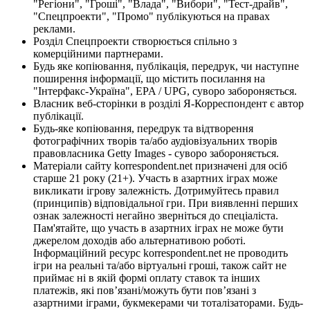
"Регіони", "Гроші", "Влада", "Вибори", "Тест-драйв",
"Спецпроекти", "Промо" публікуються на правах
реклами.
Розділ Спецпроекти створюється спільно з
комерційними партнерами.
Будь яке копіювання, публікація, передрук, чи наступне
поширення інформації, що містить посилання на
"Інтерфакс-Україна", EPA / UPG, суворо забороняється.
Власник веб-сторінки в розділі Я-Корреспондент є автор
публікації.
Будь-яке копіювання, передрук та відтворення
фотографічних творів та/або аудіовізуальних творів
правовласника Getty Images - суворо забороняється.
Матеріали сайту korrespondent.net призначені для осіб
старше 21 року (21+). Участь в азартних іграх може
викликати ігрову залежність. Дотримуйтесь правил
(принципів) відповідальної гри. При виявленні перших
ознак залежності негайно зверніться до спеціаліста.
Пам'ятайте, що участь в азартних іграх не може бути
джерелом доходів або альтернативою роботі.
Інформаційний ресурс korrespondent.net не проводить
ігри на реальні та/або віртуальні гроші, також сайт не
приймає ні в якій формі оплату ставок та інших
платежів, які пов’язані/можуть бути пов’язані з
азартними іграми, букмекерами чи тоталізаторами. Будь-