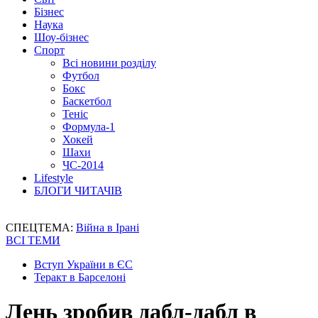
Бізнес
Наука
Шоу-бізнес
Спорт
Всі новини розділу
Футбол
Бокс
Баскетбол
Теніс
Формула-1
Хокей
Шахи
ЧС-2014
Lifestyle
БЛОГИ ЧИТАЧІВ
СПЕЦТЕМА:
Війна в Ірані
ВСІ ТЕМИ
Вступ України в ЄС
Теракт в Барселоні
Лень зробив дабл-дабл в