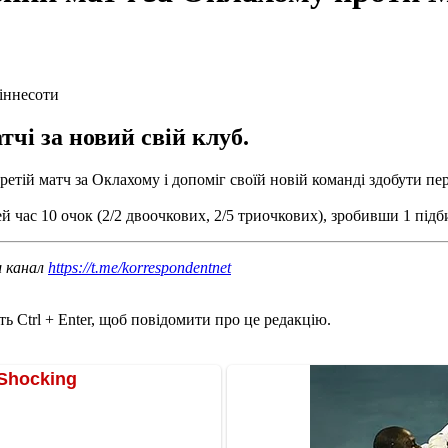
тчі за новий свій клуб.
тій матч за Оклахому і допоміг своїй новій команді здобути пе
ас 10 очок (2/2 двоочкових, 2/5 триочкових), зробивши 1 підбир
ш канал
https://t.me/korrespondentnet
ь Ctrl + Enter, щоб повідомити про це редакцію.