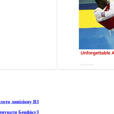
лото дивізіону В
3
ренувати Бенфіку
3