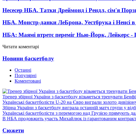
Несесер НБА. Татки Дреймонд і Рендл, сім'я Порз
НБА. Монстр-данки ЛеБрона, Уестбрука і Ненсі в 
НБА: Маямі втретє переміг Нью-Йорк, Лейкерс - 
Читати коментарі
Новини баскетболу
Останні
Популярні
Коментовані
Тренер збірної України з баскетболу візьметься тренувати Бенф
Українські баскетболісти U-20 на Євро виграли золото дивізіон
Збірна України з баскетболу виграла останній матч групи у від
Українські баскетболісти з перемогою над Грузією прямують дал
В НБА продовжить участь Михайлюк із гарантованим контрак
Сюжети