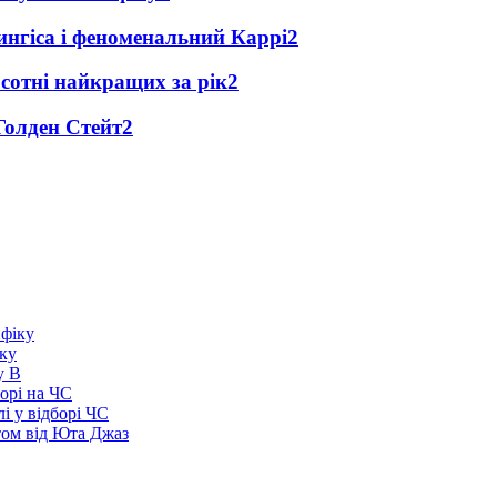
ингіса і феноменальний Каррі
2
сотні найкращих за рік
2
Голден Стейт
2
іку
у В
борі на ЧС
і у відборі ЧС
том від Юта Джаз