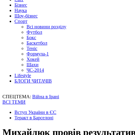
Бізнес
Наука
Шоу-бізнес
Спорт
Всі новини розділу
Футбол
Бокс
Баскетбол
Теніс
Формула-1
Хокей
Шахи
ЧС-2014
Lifestyle
БЛОГИ ЧИТАЧІВ
СПЕЦТЕМА:
Війна в Ірані
ВСІ ТЕМИ
Вступ України в ЄС
Теракт в Барселоні
Михайлюк провів результатив