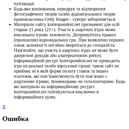
публікації.
Будь-яке копіювання, передрук та відтворення
фотографічних творів та/або аудіовізуальних творів
правовласника Getty Images - суворо забороняється.
Матеріали сайту korrespondent.net призначені для осіб
старше 21 року (21+). Участь в азартних іграх може
викликати ігрову залежність. Дотримуйтесь правил
(принципів) відповідальної гри. При виявленні перших
ознак залежності негайно зверніться до спеціаліста.
Пам'ятайте, що участь в азартних іграх не може бути
джерелом доходів або альтернативою роботі.
Інформаційний ресурс korrespondent.net не проводить
ігри на реальні та/або віртуальні гроші, також сайт не
приймає ні в якій формі оплату ставок та інших
платежів, які пов’язані/можуть бути пов’язані з
азартними іграми, букмекерами чи тоталізаторами. Будь-
які матеріали на інформаційному ресурсі
korrespondent.net публікуються виключно в
інформаційних цілях.
X
Ошибка