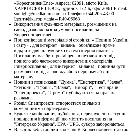
«КореспонденТ.net» Адреса: 02091, місто Київ,
ХАРКІВСЬКЕ ШОСЕ, будинок 172-Б, офіс 208/1 E-mail:
sunlight@mediadim.com.ua
Телефон: 044-205-43-00
Ідентифікатор медіа – R40-06068
Використання будь-яких матеріалів, розміщених на
сайті, дозволяється за умови посилання на
Корреспондент.net.
При копіюванні матеріалів зі сторінки « Новини України
і світу» , для інтернет - видань - обов'язкове пряме
відкрите для пошукових систем гіперпосилання .
Посилання має бути розміщена в незалежності від
повного або часткового використання матеріалів.
Гіперпосилання ( для інтернет - видань) - повинна бути
розміщена в підзаголовку або в першому абзаці
матеріалу.
Новини з позначками "Думка", "Експертиза", "Заява",
"Регіони", "Гроші", "Влада", "Вибори", "Тест-драйв",
"Спецпроекти", "Промо" публікуються на правах
реклами.
Розділ Спецпроекти створюється спільно з
комерційними партнерами.
Будь яке копіювання, публікація, передрук, чи наступне
поширення інформації, що містить посилання на
"Інтерфакс-Україна", EPA / UPG, суворо забороняється.
Власник веб-сторінки в розділі Я-Корреспондент є автор