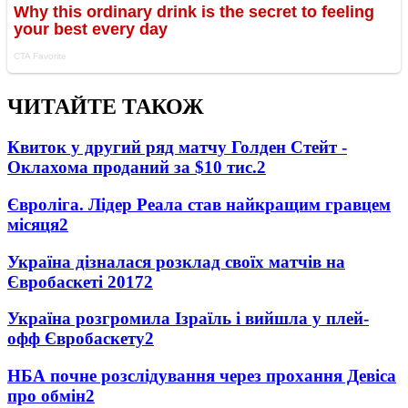
ЧИТАЙТЕ ТАКОЖ
Квиток у другий ряд матчу Голден Стейт -
Оклахома проданий за $10 тис.
2
Євроліга. Лідер Реала став найкращим гравцем
місяця
2
Україна дізналася розклад своїх матчів на
Євробаскеті 2017
2
Україна розгромила Ізраїль і вийшла у плей-
офф Євробаскету
2
НБА почне розслідування через прохання Девіса
про обмін
2