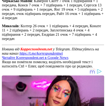
Черкаські Мавпи
: Камерон Скотт 7 очок 1 підбирання + 1
передача, Конєв 7 очок + 7 підбирань + 1 передач, Сергєєв 13
очок + 9 підбирань + 1 передач, Янг 19 очок + 5 підбирань + 2
передач, очок підбирань передач, Райт 16 очок + 1 підбирань +
4 передач
Миколаїв
: Колтер 26 очок + 1 підбирань + 4 передач, Конате
11 + 2 підбирань + 2 передач, Заплотинська 4 очок + 4
підбирання + 2 передач, Ендріан 21 очок + 7 підбирань + 4
передач
Новини від
Корреспондент.net
у Telegram. Підписуйтесь на
наш канал
https://t.me/korrespondentnet
Читайте Korrespondent.net в Google News
Якщо ви помітили помилку, виділіть необхідний текст і
натисніть Ctrl + Enter, щоб повідомити про це редакцію.