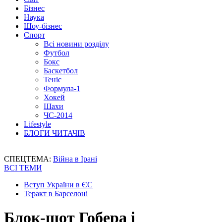
Бізнес
Наука
Шоу-бізнес
Спорт
Всі новини розділу
Футбол
Бокс
Баскетбол
Теніс
Формула-1
Хокей
Шахи
ЧС-2014
Lifestyle
БЛОГИ ЧИТАЧІВ
СПЕЦТЕМА:
Війна в Ірані
ВСІ ТЕМИ
Вступ України в ЄС
Теракт в Барселоні
Блок-шот Гобера і