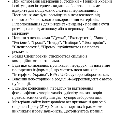
При копіюванні матеріалів зі сторінки « Новини України
і світу» , для інтернет - видань - обов'язкове пряме
відкрите для пошукових систем гіперпосилання .
Посилання має бути розміщена в незалежності від
повного або часткового використання матеріалів.
Гіперпосилання ( для інтернет - видань) - повинна бути
розміщена в підзаголовку або в першому абзаці
матеріалу.
Новини з позначками "Думка", "Експертиза", "Заява",
"Регіони", "Гроші", "Влада", "Вибори", "Тест-драйв",
"Спецпроекти", "Промо" публікуються на правах
реклами.
Розділ Спецпроекти створюється спільно з
комерційними партнерами.
Будь яке копіювання, публікація, передрук, чи наступне
поширення інформації, що містить посилання на
"Інтерфакс-Україна", EPA / UPG, суворо забороняється.
Власник веб-сторінки в розділі Я-Корреспондент є автор
публікації.
Будь-яке копіювання, передрук та відтворення
фотографічних творів та/або аудіовізуальних творів
правовласника Getty Images - суворо забороняється.
Матеріали сайту korrespondent.net призначені для осіб
старше 21 року (21+). Участь в азартних іграх може
викликати ігрову залежність. Дотримуйтесь правил