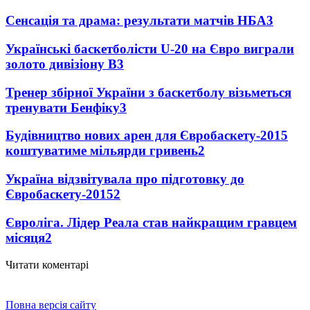
Сенсація та драма: результати матчів НБА
3
Українські баскетболісти U-20 на Євро виграли
золото дивізіону В
3
Тренер збірної України з баскетболу візьметься
тренувати Бенфіку
3
Будівництво нових арен для Євробаскету-2015
коштуватиме мільярди гривень
2
Україна відзвітувала про підготовку до
Євробаскету-2015
2
Євроліга. Лідер Реала став найкращим гравцем
місяця
2
Читати коментарі
Повна версія сайту