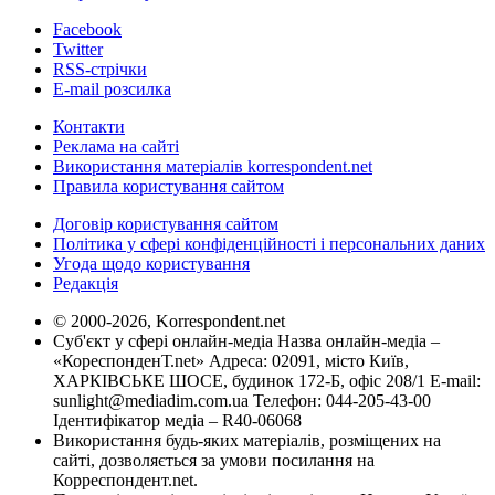
Facebook
Twitter
RSS-стрічки
E-mail розсилка
Контакти
Реклама на сайті
Використання матеріалів korrespondent.net
Правила користування сайтом
Договір користування сайтом
Політика у сфері конфіденційності і персональних даних
Угода щодо користування
Редакція
© 2000-2026, Korrespondent.net
Суб'єкт у сфері онлайн-медіа Назва онлайн-медіа –
«КореспонденТ.net» Адреса: 02091, місто Київ,
ХАРКІВСЬКЕ ШОСЕ, будинок 172-Б, офіс 208/1 E-mail:
sunlight@mediadim.com.ua
Телефон: 044-205-43-00
Ідентифікатор медіа – R40-06068
Використання будь-яких матеріалів, розміщених на
сайті, дозволяється за умови посилання на
Корреспондент.net.