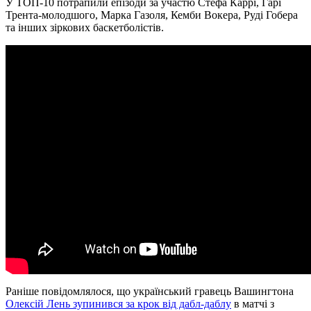
У ТОП-10 потрапили епізоди за участю Стефа Каррі, Гарі
Трента-молодшого, Марка Газоля, Кемби Вокера, Руді Гобера
та інших зіркових баскетболістів.
Раніше повідомлялося, що український гравець Вашингтона
Олексій Лень зупинився за крок від дабл-даблу
в матчі з