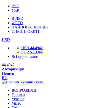
РУС
УКР
ВІДЕО
ФОТО
НАЙПОПУЛЯРНІШІ
СПЕЦПРОЕКТИ
USD
USD
44.4942
EUR
51.3366
Всі курси валют
44.4942
Авторизація
Пошук
RU
ВСІ РОЗДІЛИ
Головна
Україна
Місто
Світ