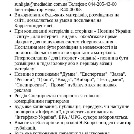
sunlight@mediadim.com.ua
Телефон: 044-205-43-00
Ідентифікатор медіа – R40-06068
Використання будь-яких матеріалів, розміщених на
сайті, дозволяється за умови посилання на
Корреспондент.net.
При копіюванні матеріалів зі сторінки « Новини України
і світу» , для інтернет - видань - обов'язкове пряме
відкрите для пошукових систем гіперпосилання .
Посилання має бути розміщена в незалежності від
повного або часткового використання матеріалів.
Гіперпосилання ( для інтернет - видань) - повинна бути
розміщена в підзаголовку або в першому абзаці
матеріалу.
Новини з позначками "Думка", "Експертиза", "Заява",
"Регіони", "Гроші", "Влада", "Вибори", "Тест-драйв",
"Спецпроекти", "Промо" публікуються на правах
реклами.
Розділ Спецпроекти створюється спільно з
комерційними партнерами.
Будь яке копіювання, публікація, передрук, чи наступне
поширення інформації, що містить посилання на
"Інтерфакс-Україна", EPA / UPG, суворо забороняється.
Власник веб-сторінки в розділі Я-Корреспондент є автор
публікації.
Будь-яке копіювання, передрук та відтворення