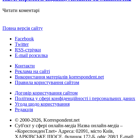
Читати коментарі
Повна версія сайту
Facebook
Twitter
RSS-стрічки
E-mail розсилка
Контакти
Реклама на сайті
Використання матеріалів korrespondent.net
Правила користування сайтом
Договір користування сайтом
Політика у сфері конфіденційності і персональних даних
Угода щодо користування
Редакція
© 2000-2026, Korrespondent.net
Суб'єкт у сфері онлайн-медіа Назва онлайн-медіа –
«КореспонденТ.net» Адреса: 02091, місто Київ,
ХАРКІВСЬКЕ ШОСЕ, будинок 172-Б, офіс 208/1 E-mail: