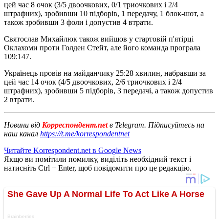
цей час 8 очок (3/5 двоочкових, 0/1 триочкових і 2/4
штрафних), зробивши 10 підборів, 1 передачу, 1 блок-шот, а
також зробивши 3 фоли і допустив 4 втрати.
Святослав Михайлюк також вийшов у стартовій п'ятірці
Оклахоми проти Голден Стейт, але його команда програла
109:147.
Українець провів на майданчику 25:28 хвилин, набравши за
цей час 14 очок (4/5 двоочкових, 2/6 триочкових і 2/4
штрафних), зробивши 5 підборів, 3 передачі, а також допустив
2 втрати.
Новини від
Корреспондент.net
в Telegram. Підписуйтесь на
наш канал
https://t.me/korrespondentnet
Читайте Korrespondent.net в Google News
Якщо ви помітили помилку, виділіть необхідний текст і
натисніть Ctrl + Enter, щоб повідомити про це редакцію.