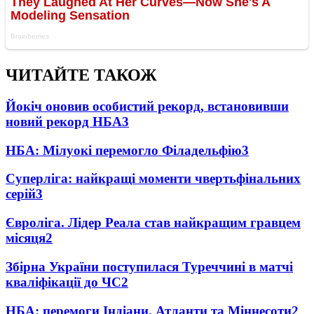
ЧИТАЙТЕ ТАКОЖ
Йокіч оновив особистий рекорд, встановивши
новий рекорд НБА
3
НБА: Мілуокі перемогло Філадельфію
3
Суперліга: найкращі моменти чвертьфінальних
серій
3
Євроліга. Лідер Реала став найкращим гравцем
місяця
2
Збірна України поступилася Туреччині в матчі
кваліфікації до ЧС
2
НБА: перемоги Індіани, Атланти та Міннесоти
2