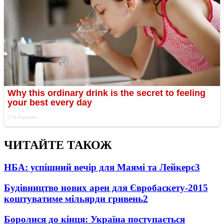
ЧИТАЙТЕ ТАКОЖ
НБА: успішний вечір для Маямі та Лейкерс
3
Будівництво нових арен для Євробаскету-2015
коштуватиме мільярди гривень
2
Боролися до кінця: Україна поступається