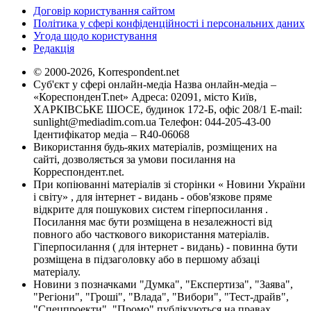
Договір користування сайтом
Політика у сфері конфіденційності і персональних даних
Угода щодо користування
Редакція
© 2000-2026, Korrespondent.net
Суб'єкт у сфері онлайн-медіа Назва онлайн-медіа –
«КореспонденТ.net» Адреса: 02091, місто Київ,
ХАРКІВСЬКЕ ШОСЕ, будинок 172-Б, офіс 208/1 E-mail:
sunlight@mediadim.com.ua
Телефон: 044-205-43-00
Ідентифікатор медіа – R40-06068
Використання будь-яких матеріалів, розміщених на
сайті, дозволяється за умови посилання на
Корреспондент.net.
При копіюванні матеріалів зі сторінки « Новини України
і світу» , для інтернет - видань - обов'язкове пряме
відкрите для пошукових систем гіперпосилання .
Посилання має бути розміщена в незалежності від
повного або часткового використання матеріалів.
Гіперпосилання ( для інтернет - видань) - повинна бути
розміщена в підзаголовку або в першому абзаці
матеріалу.
Новини з позначками "Думка", "Експертиза", "Заява",
"Регіони", "Гроші", "Влада", "Вибори", "Тест-драйв",
"Спецпроекти", "Промо" публікуються на правах