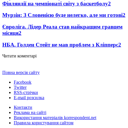
Фінляндії на чемпіонаті світу з баскетболу
2
Мурзін: З Словенією буде нелегко, але ми готові
2
Євроліга. Лідер Реала став найкращим гравцем
місяця
2
НБА. Голден Стейт не мав проблем з Кліпперс
2
Читати коментарі
Повна версія сайту
Facebook
Twitter
RSS-стрічки
E-mail розсилка
Контакти
Реклама на сайті
Використання матеріалів korrespondent.net
Правила користування сайтом