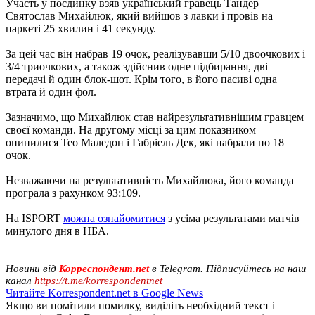
Участь у поєдинку взяв український гравець Тандер
Святослав Михайлюк, який вийшов з лавки і провів на
паркеті 25 хвилин і 41 секунду.
За цей час він набрав 19 очок, реалізувавши 5/10 двоочкових і
3/4 триочкових, а також здійснив одне підбирання, дві
передачі й один блок-шот. Крім того, в його пасиві одна
втрата й один фол.
Зазначимо, що Михайлюк став найрезультативнішим гравцем
своєї команди. На другому місці за цим показником
опинилися Тео Маледон і Габріель Дек, які набрали по 18
очок.
Незважаючи на результативність Михайлюка, його команда
програла з рахунком 93:109.
На ISPORT
можна ознайомитися
з усіма результатами матчів
минулого дня в НБА.
Новини від
Корреспондент.net
в Telegram. Підписуйтесь на наш
канал
https://t.me/korrespondentnet
Читайте Korrespondent.net в Google News
Якщо ви помітили помилку, виділіть необхідний текст і