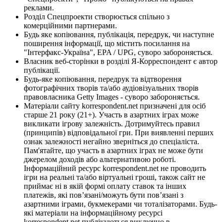
реклами.
Розділ Спецпроекти створюється спільно з
комерційними партнерами.
Будь яке копіювання, публікація, передрук, чи наступне
поширення інформації, що містить посилання на
"Інтерфакс-Україна", EPA / UPG, суворо забороняється.
Власник веб-сторінки в розділі Я-Корреспондент є автор
публікації.
Будь-яке копіювання, передрук та відтворення
фотографічних творів та/або аудіовізуальних творів
правовласника Getty Images - суворо забороняється.
Матеріали сайту korrespondent.net призначені для осіб
старше 21 року (21+). Участь в азартних іграх може
викликати ігрову залежність. Дотримуйтесь правил
(принципів) відповідальної гри. При виявленні перших
ознак залежності негайно зверніться до спеціаліста.
Пам'ятайте, що участь в азартних іграх не може бути
джерелом доходів або альтернативою роботі.
Інформаційний ресурс korrespondent.net не проводить
ігри на реальні та/або віртуальні гроші, також сайт не
приймає ні в якій формі оплату ставок та інших
платежів, які пов’язані/можуть бути пов’язані з
азартними іграми, букмекерами чи тоталізаторами. Будь-
які матеріали на інформаційному ресурсі
korrespondent.net публікуються виключно в